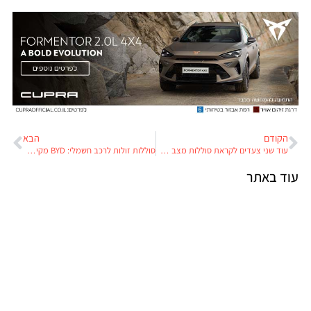
הקודם
הבא
עוד שני צעדים לקראת סוללות מצב מוצק: פולקסווגן מבטיחה סוללת 500,000 קילומטרים ללא אובדן טווח ויונדאי חשפה פטנט על סוללה בטוחה במיוחד
סוללות זולות לרכב חשמלי: BYD מקימה מפעל חדש וענק לייצור סוללות נתרן-יון
עוד באתר