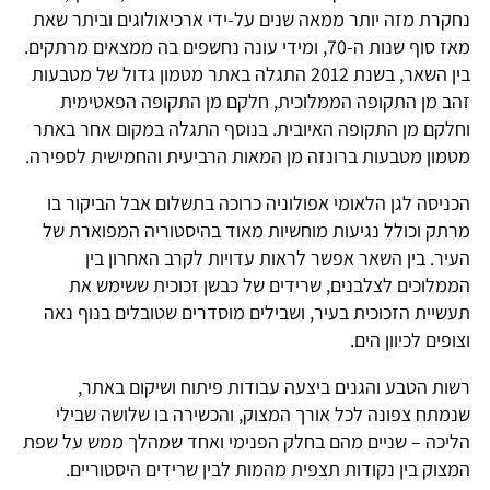
נחקרת מזה יותר ממאה שנים על-ידי ארכיאולוגים וביתר שאת
מאז סוף שנות ה-70, ומידי עונה נחשפים בה ממצאים מרתקים.
בין השאר, בשנת 2012 התגלה באתר מטמון גדול של מטבעות
זהב מן התקופה הממלוכית, חלקם מן התקופה הפאטימית
וחלקם מן התקופה האיובית. בנוסף התגלה במקום אחר באתר
מטמון מטבעות ברונזה מן המאות הרביעית והחמישית לספירה.
הכניסה לגן הלאומי אפולוניה כרוכה בתשלום אבל הביקור בו
מרתק וכולל נגיעות מוחשיות מאוד בהיסטוריה המפוארת של
העיר. בין השאר אפשר לראות עדויות לקרב האחרון בין
הממלוכים לצלבנים, שרידים של כבשן זכוכית ששימש את
תעשיית הזכוכית בעיר, ושבילים מוסדרים שטובלים בנוף נאה
וצופים לכיוון הים.
רשות הטבע והגנים ביצעה עבודות פיתוח ושיקום באתר,
שנמתח צפונה לכל אורך המצוק, והכשירה בו שלושה שבילי
הליכה – שניים מהם בחלק הפנימי ואחד שמהלך ממש על שפת
המצוק בין נקודות תצפית מהמות לבין שרידים היסטוריים.