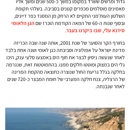
גדול ומרשים ששרד במקומו במשך כ-500 שנים ומשך אליו
מאמינים מוסלמים מכפרים קטנים בסביבה. בשלהי תקופת
השלטון העות'מני התקיים לא הרחק מן המסגד כפר דייגים,
ובסוף שנות ה-60 של המאה הקודמת הוכרז שם
הגן הלאומי
סידנא עלי, שבו ביקרנו בעבר
.
בחורף הקר והסוער של שנת 2001, אותה שנה שבה הכריזה
מדינת ישראל על אפולוניה וסביבתה כגן לאומי ושנה אחת בלבד
לאחר שנעשה ניסיון לבצר את חוף הים באמצעו סלעי ענק, היכו
גלי הים במצוק ומוטטו חלקים ממנו. בהתמוטטות זאת, שנגרמה
בחלקה בגלל גריעת החול שנוצרה כתוצאה מהקמת המרינה
של הרצליה, צנח חלקה המערבי של חומת המבצר כ-720 שנים
לאחר שנבנתה.