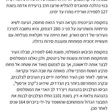
בנוי כהלכה ומהונדס להפליא שרובו חרב ברעידת אדמה בשנת
127 לספירה ושרידיו נותרו עד ימינו.
בתקופה הביזנטית נקראה העיר הזאת סוזוסה, הגיעה לשיא
פריחתה והשתרעה על פני כ-280 דונמים, והיא נחשבה למרכז
העירוני של דרום השרון. זאת הייתה עיר חקלאית מצליחה עם
תעשיית זכוכית מפותחת ומעגנת סירות גדולה.
בתקופת הכיבוש המוסלמי, משנת 640 לספירה, סבלה העיר
מהתקפות חוזרות ונשנות של ביזנטים, ולכן נאלצו המוסלמים
לבצר אותה לראשונה, אך גם לצמצם מאוד את שטחה אל פחות
מרבע השטח המרבי שלה. מאותה עת שבה העיר ונקראה
ארסוף. לאחר מכן העיר החליפה ידיים בין הערבים לצלבנים,
ובקרב המפורסם ביותר בין הצדדים, שידוע כ"קרב ארסוף",
הביסו הצלבנים בהנהגת ריצ'רד לב הארי את המוסלמים
בהנהגת צלאח א-דין. בשנת 1101 החלו הצלבנים לבנות את
המבצר הגדול והמתוחכם שהושמד על-ידי בייברוס 164 שנים
לאחר מכן.