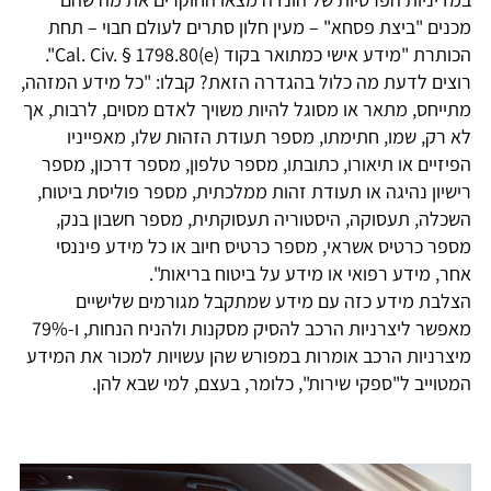
מכנים "ביצת פסחא" – מעין חלון סתרים לעולם חבוי – תחת
הכותרת "מידע אישי כמתואר בקוד Cal. Civ. § 1798.80(e)".
רוצים לדעת מה כלול בהגדרה הזאת? קבלו: "כל מידע המזהה,
מתייחס, מתאר או מסוגל להיות משויך לאדם מסוים, לרבות, אך
לא רק, שמו, חתימתו, מספר תעודת הזהות שלו, מאפייניו
הפיזיים או תיאורו, כתובתו, מספר טלפון, מספר דרכון, מספר
רישיון נהיגה או תעודת זהות ממלכתית, מספר פוליסת ביטוח,
השכלה, תעסוקה, היסטוריה תעסוקתית, מספר חשבון בנק,
מספר כרטיס אשראי, מספר כרטיס חיוב או כל מידע פיננסי
אחר, מידע רפואי או מידע על ביטוח בריאות".
הצלבת מידע כזה עם מידע שמתקבל מגורמים שלישיים
מאפשר ליצרניות הרכב להסיק מסקנות ולהניח הנחות, ו-79%
מיצרניות הרכב אומרות במפורש שהן עשויות למכור את המידע
המטוייב ל"ספקי שירות", כלומר, בעצם, למי שבא להן.