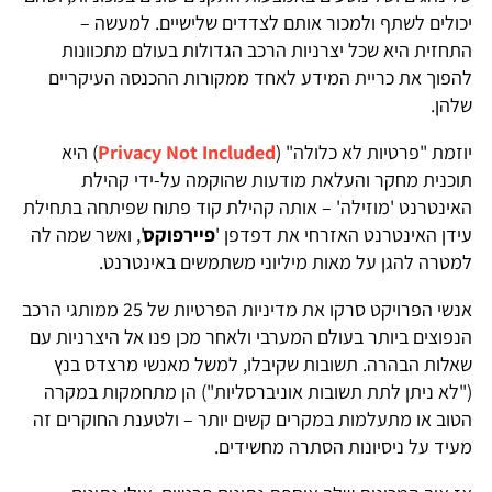
יכולים לשתף ולמכור אותם לצדדים שלישיים. למעשה –
התחזית היא שכל יצרניות הרכב הגדולות בעולם מתכוונות
להפוך את כריית המידע לאחד ממקורות ההכנסה העיקריים
שלהן.
יוזמת "פרטיות לא כלולה" (
Privacy Not Included
) היא
תוכנית מחקר והעלאת מודעות שהוקמה על-ידי קהילת
האינטרנט 'מוזילה' – אותה קהילת קוד פתוח שפיתחה בתחילת
עידן האינטרנט האזרחי את דפדפן '
פיירפוקס
', ואשר שמה לה
למטרה להגן על מאות מיליוני משתמשים באינטרנט.
אנשי הפרויקט סרקו את מדיניות הפרטיות של 25 ממותגי הרכב
הנפוצים ביותר בעולם המערבי ולאחר מכן פנו אל היצרניות עם
שאלות הבהרה. תשובות שקיבלו, למשל מאנשי מרצדס בנץ
("לא ניתן לתת תשובות אוניברסליות") הן מתחמקות במקרה
הטוב או מתעלמות במקרים קשים יותר – ולטענת החוקרים זה
מעיד על ניסיונות הסתרה מחשידים.