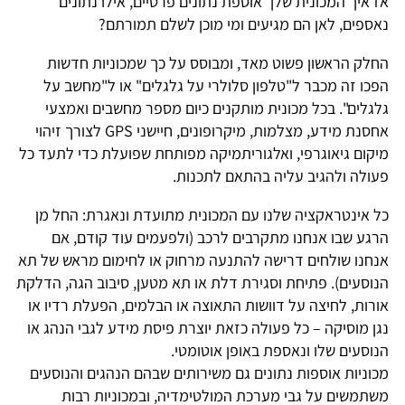
אז איך המכונית שלך אוספת נתונים פרטיים, אילו נתונים
נאספים, לאן הם מגיעים ומי מוכן לשלם תמורתם?
החלק הראשון פשוט מאד, ומבוסס על כך שמכוניות חדשות
הפכו זה מכבר ל"טלפון סלולרי על גלגלים" או ל"מחשב על
גלגלים". בכל מכונית מותקנים כיום מספר מחשבים ואמצעי
אחסנת מידע, מצלמות, מיקרופונים, חיישני GPS לצורך זיהוי
מיקום גיאוגרפי, ואלגוריתמיקה מפותחת שפועלת כדי לתעד כל
פעולה ולהגיב עליה בהתאם לתכנות.
כל אינטראקציה שלנו עם המכונית מתועדת ונאגרת: החל מן
הרגע שבו אנחנו מתקרבים לרכב (ולפעמים עוד קודם, אם
אנחנו שולחים דרישה להתנעה מרחוק או לחימום מראש של תא
הנוסעים). פתיחת וסגירת דלת או תא מטען, סיבוב הגה, הדלקת
אורות, לחיצה על דוושות התאוצה או הבלמים, הפעלת רדיו או
נגן מוסיקה – כל פעולה כזאת יוצרת פיסת מידע לגבי הנהג או
הנוסעים שלו ונאספת באופן אוטומטי.
מכוניות אוספות נתונים גם משירותים שבהם הנהגים והנוסעים
משתמשים על גבי מערכת המולטימדיה, ובמכוניות רבות