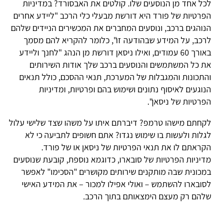
לכל אחד מן הנוסעים שלו. קולטים את האבסורד? במדיניות
הפרטיות של פורד היא דורשת מבעלי כלי הרכב "ליידע אחרים
הנוהגים ברכב, ונוסעים המחברים את המכשירים הניידים שלהם
לרכב, על המידע שבהודעה זו", כלומר להקריא להם מסמך
באורך 60 עמודים, ואילו ניסאן דורשת מן הנהג "לחנך וליידע
את כל המשתמשים והנוסעים ברכב שלך אודות השירותים
והתכונות והמגבלות של המערכת, תנאי ההסכם, כולל תנאים
הנוגעים לאיסוף נתונים ושימוש בהם ופרטיות, ומדיניות
הפרטיות של ניסאן".
לקחתם מישהו טרמפ? דיברתם איתו על משהו שצד שלישי עלול
לגלות ולעשות בו שימוש נגדו? אתם חשופים לתביעה כי לא
הקראתם לו את תנאי הפרטיות של ניסאן או של פורד.
מדיניות הפרטיות של סובארו, כדוגמא נוספת, קובעת שנוסעים
במכונית שבה מותקנים שירותים מקושרים "הסכימו" לאפשר
לסובארו להשתמש – ואולי אפילו למכור – את המידע האישי
שלהם רק מעצם הימצאותם בתוך הרכב.