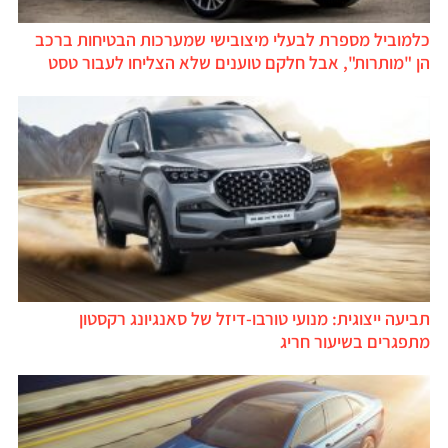
כלמוביל מספרת לבעלי מיצובישי שמערכות הבטיחות ברכב
הן "מותרות", אבל חלקם טוענים שלא הצליחו לעבור טסט
תביעה ייצוגית: מנועי טורבו-דיזל של סאנגיונג רקסטון
מתפגרים בשיעור חריג