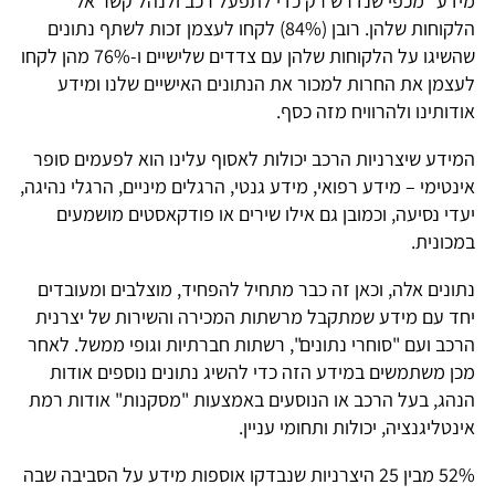
מידע" מכפי שנדרש רק כדי לתפעל רכב ולנהל קשר אל
הלקוחות שלהן. רובן (84%) לקחו לעצמן זכות לשתף נתונים
שהשיגו על הלקוחות שלהן עם צדדים שלישיים ו-76% מהן לקחו
לעצמן את החרות למכור את הנתונים האישיים שלנו ומידע
אודותינו ולהרוויח מזה כסף.
המידע שיצרניות הרכב יכולות לאסוף עלינו הוא לפעמים סופר
אינטימי – מידע רפואי, מידע גנטי, הרגלים מיניים, הרגלי נהיגה,
יעדי נסיעה, וכמובן גם אילו שירים או פודקאסטים מושמעים
במכונית.
נתונים אלה, וכאן זה כבר מתחיל להפחיד, מוצלבים ומעובדים
יחד עם מידע שמתקבל מרשתות המכירה והשירות של יצרנית
הרכב ועם "סוחרי נתונים", רשתות חברתיות וגופי ממשל. לאחר
מכן משתמשים במידע הזה כדי להשיג נתונים נוספים אודות
הנהג, בעל הרכב או הנוסעים באמצעות "מסקנות" אודות רמת
אינטליגנציה, יכולות ותחומי עניין.
52% מבין 25 היצרניות שנבדקו אוספות מידע על הסביבה שבה