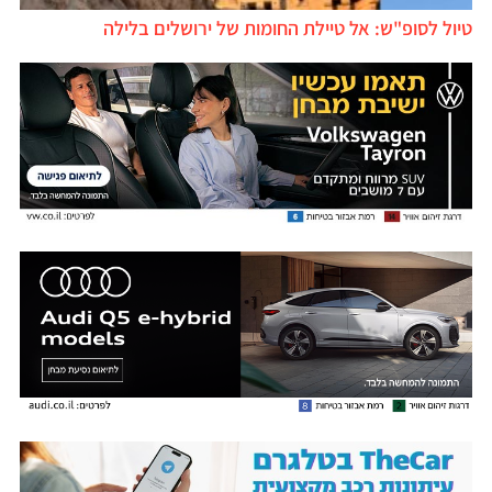
טיול לסופ"ש: אל טיילת החומות של ירושלים בלילה