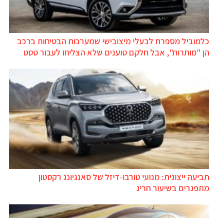
כלמוביל מספרת לבעלי מיצובישי שמערכות הבטיחות ברכב
הן "מותרות", אבל חלקם טוענים שלא הצליחו לעבור טסט
תביעה ייצוגית: מנועי טורבו-דיזל של סאנגיונג רקסטון
מתפגרים בשיעור חריג