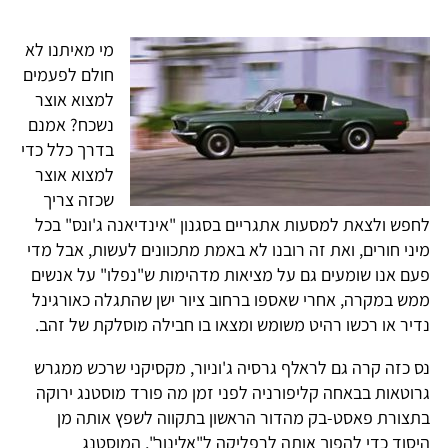
מי מאיתנו לא
חולם לפעמים
למצוא אוצר
נשכח? אמנם
בדרך כלל כדי
למצוא אוצר
שכזה צריך
לחפש ולצאת למסעות אתגריים בסגנון "אינדיאנה ג'ונס" בכל
מיני חורים, ואת זה רובנו לא באמת מתכוונים לעשות, אבל מדי
פעם אנו שומעים גם על מציאות מדהימות ש"נפלו" על אנשים
ממש במקרה, אחרי שאספו ברחוב ציור ישן שהתגלה כאורגינל
נדיר או רכשו רהיט משומש ומצאו בו חבילה מוסלקת של זהב.
נס כזה קרה גם לראלף גרסיה ג'וניור, מקסיקני שרכש ממגרש
גרוטאות בבאחה קליפורניה לפני זמן מה פורד מוסטנג ירוקה
בתצורת פאסט-בק מהדור הראשון בתקווה לשפץ אותה מן
היסוד כדי להפוך אותה לרפליקה ל"אלינור", המוסטנג