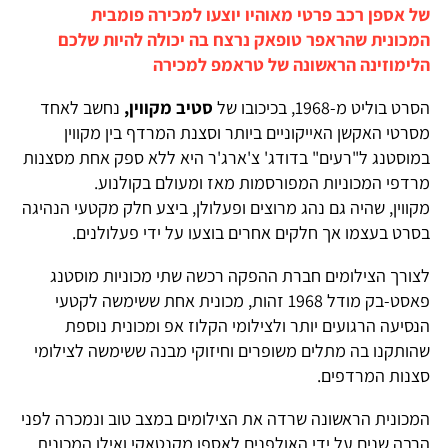
של אספן רכב פרטי מאוהיו יוצעו למכירה פומבית
המכונית שהראפר טופאק נרצח בה יכולה להיות שלכם
הלימוזינה הראשונה של טראמפ למכירה
הסרט בוליט מ-1968, בכיכובו של
סטיב מקווין,
נחשב לאחד
מסרטי האקשן האייקוניים ביותר וסצנת המרדף בין מקווין
במוסטנג ל"רעים" בדודג' צ'ארג'ר היא ללא ספק אחת מסצנות
מרדפי המכוניות המפורסמות מאז ומעולם בקולנוע.
מקווין, שהיה גם נהג מרוצים ופעלולן, ביצע חלק מקטעי הנהיגה
בסרט בעצמו אך חלקים אחרים בוצעו על ידי פעלולנים.
לצורך הצילומים חברת ההפקה רכשה שתי מכוניות מוסטנג
פאסט-בק מודל 1968 זהות, מכונית אחת ששימשה לקטעי
הנסיעה הרגועים יותר ולצילומי הקלוז אפ ומכונית נוספת
שהותקנו בה מתלים משופרים וחיזוקי מבנה ששימשה לצילומי
סצנות המרדפים.
המכונית הראשונה שרדה את הצילומים במצב טוב ונמכרה לפני
הרבה שנים על ידי האולפנים לאספן מקנטאקי ואילו המכונית