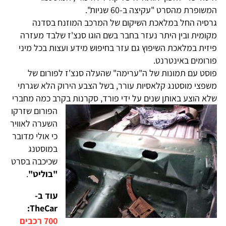
המשופרת מהסרט "עקיצה ב-60 שניות".
גרסיה החל במלאכת השיקום של המרכב המוזנח בסדנה
מקומית ובין היתר נעזר בחבר בשם הוגו סנצ'ז שלבד מעזרה
פיזית במלאכת השיפוץ גם עזר בחיפוש מידע ועצות בכל מיני
פורומים באינטרנט.
פוסט עם תמונות של ה"ערימה" שהעלה סנצ'ז לפורום של
משפצי מוסטנג קלאסיות עורר, בשל הצבע הירוק הלא שגרתי
שלא הוצע באותן שנים על ידי פורד, סקרנות בקרב כמה
מחברי
הפורום שזרקו
השערה לאוויר
כי אולי מדובר
במוסטנג
שכיכבה בסרט
"בוליט"
.
עוד ב-
TheCar:
700 רכבים