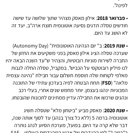
לפינה".
•
פברואר 2018
: אילון מאסק מצהיר שתוך שלושה עד שישה
חודשים טסלה תדגים נסיעה אוטונומית חוצת ארה"ב. יעד זה
לא הושג עד היום.
•
שנת 2019
: ב" יום הנהיגה האוטונומית" (Autonomy Day)
שערכה טסלה הציג אילון מאסק בפני משקיעים את החזון של
החברה לשירות מוניות רובוטיות, והצהיר ש"עד השנה הבאה יהיו
לנו מיליון רובוטקסי על הכביש". במקביל, טסלה החלה לגבות
מאלפי לקוחות שלה תוספת תשלום עבור חבילת "נהיגה עצמית
מלאה" (
FSD
) תחת הבטחה לפיה בעדכון עתידי של התוכנה
המכוניות ינהגו בעצמן. יותר מחמש שנים אחרי, בעלי רכב
ונהגים שרכשו את החבילה עדיין ממתינים לתכונות שהובטחו.
•
שנת 2020
: מאסק מביע "ביטחון מלא" שטסלה תשיג
אוטונומיה ברמה 5 (ללא כל צורך בנהג) עד לסוף אותה שנה,
דבר שלא קרה עד היום. בפועל, מערכת הסיוע לנהג נותרה
ב"רמה 2" לפי ההגדרות של ארגון המהנדסים העולמי – SAE –