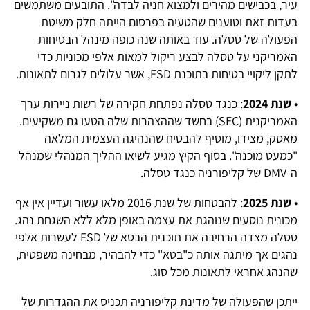
עיר, בכבישים מהירים ולמצוא חניה לבדה". התובעים משתמשים
בעדות זאת וטוענים שהטעיה בפרסום הייתה חלק משיטת
הפעולה של טסלה. עוד באותה שנה כופה מינהל הבטיחות
האמריקני על טסלה לבצע ריקול למאות אלפי מכוניות כדי
לתקן ליקויי בטיחות בתוכנת FSD, אשר עלולים לגרום לתאונות.
•
שנת 2024
: כנגד טסלה נפתחת חקירה של רשות ניירות ערך
האמריקנית (SEC) בחשד שההצהרות שלה הטעו גם משקיעים.
מאסק, מצידו, מוסיף להבטיח שהנהיגה העצמית המלאה
"כמעט מוכנה". בסוף הקיץ מגיע לשיאו ההליך המנהלי שמנהל
ה-DMV של קליפורניה כנגד טסלה.
•
שנת 2025
: להבטחות של שנת 2016 מלאו עשור ועדיין אין אף
מכונית נוסעים שנוהגת את עצמה באופן מלא ללא השגחת נהג.
טסלה מצדה הרחיבה את תוכנית הבטא של FSD לעשרות אלפי
נהגים אך מיתגה אותה כ"בטא" כדי להבהיר, מבחינה משפטית,
שהנהג אחראי לתאונות מכל סוג.
ייתכן שהפעולה של מדינת קליפורניה תכניס את ההגדרות של