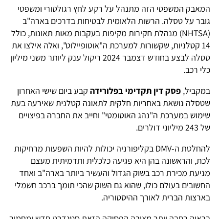
המאבק המשפטי הזה מתנהל על רקע לחץ רגולטורי ומשפטי
גובר על טסלה. הרשות הלאומית לבטיחות בדרכים בארה"ב
(NHTSA) מנהלת חקירות מקיפות בעקבות מאות תאונות, כולל
14 קטלניות, שקשורות למערכת ה"אוטופיילוט", ואלה אילצו את
טסלה לבצע בחודש דצמבר 2024 ריקול ענק ליותר משני מיליון
כלי רכב.
במקביל,
פסק דין תקדימי בפלורידה
קבע ביום שישי האחרון
שטסלה נושאת באחריות חלקית לתאונה קטלנית שאירעה בעת
שימוש במערכת ה"נהג האוטומטי" וחייב את החברה בפיצויים
של 243 מיליוני דולרים.
להחלטת ה-DMV בקליפורניה יכולות להיות השפעות מרחיקות
לכת, והראשונה בהן היא פגיעה כלכלית ותדמיתית מעצם
מניעת מכירת רכב בשוק הגדול והעשיר ביותר בארה"ב ואחד
החשובים בעולם כולו, שהוא גם השוק שהכי תומך ברכב חשמלי
בארצות הברית לאורך ההיסטוריה.
בראיה רחבה יותר מציבה הפסיקה הזאת סטנדרט חדש ומחמיר