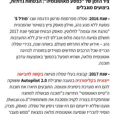
ציר הזמן של "כפסע מאוטונומיה": הבטחות גדולות,
ביצועים מוגבלים
•
שנת 2016
: טסלה מפרסמת סרטון הדגמה שבו '
מודל S
'
נוסעת ללא מגע נהג, ואילון מאסק צייץ בטוויטר שהמכונית
"נוהגת את עצמה" לחלוטין. מאסק הבטיח שבסוף שנת 2017
תושלם נסיעת הדגמה מלוס אנג'לס לניו יורק ללא התערבות
נהג – אירוע שלא התרחש מעולם. באותה שנה, בכירי טסלה
הכריזו שכל הרכבים החדשים מצוידים בחומרה לנהיגה
אוטונומית מלאה, ושהיא תופעל בהמשך באמצעות עדכון
תוכנה.
•
שנת 2017
: קבוצת בעלי טסלה מגישה
בקשה לתביעה
ייצוגית בקליפורניה
בטענה שחבילת
Autopilot 2.0
ששווקה
להם היא מערכת ניסיונית ופגומה. התובעים תיארו את תוכנת
ה"טייס האוטומטי" החדשה כ"תוכנה מבושלת למחצה
שמתפקדת בצורה לקויה ומסכנת את משתמשיה"thecar.co.il,
וטענו שללא ידיעתם הם היו שפני ניסיון של טסלה. מאסק, מצדו,
הוסיף להכריז שנסיעה אוטונומית מלאה נמצאת "ממש מעבר