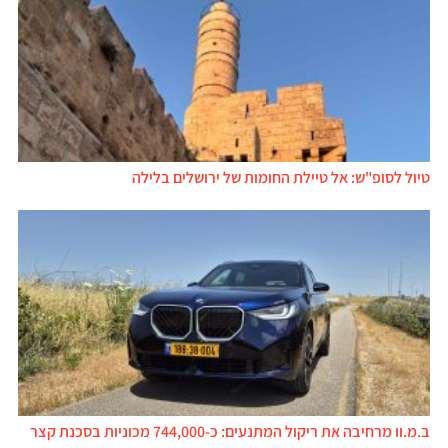
טיול לסופ"ש: אל טיילת החומות של ירושלים בלילה
ב.מ.וו מרחיבה את ריקול המתנעים: כ-744,000 מכוניות בסכנת קצר