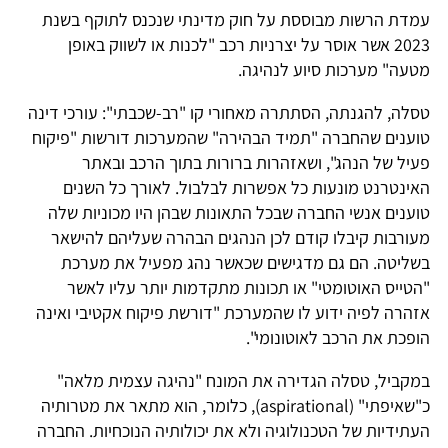
עמדת הרשות מבוססת על חוק מדינתי שנכנס לתוקף בשנת
2023 אשר אוסר על יצרניות רכב "לכנות או לשווק באופן
מטעה" מערכות סיוע לנהיגה.
טסלה, להגנתה, הסתתרה מאחורי קו "רב-שכבתי": עורכי דינה
טוענים שהחברה "תמיד הבהירה" שהמערכות דורשות "פיקוח
פעיל של הנהג", ושאזהרות ברורות בתוך הרכב ובאתר
האינטרנט מונעות כל אפשרות לבלבול. לאורך כל השנים
טוענים אנשי החברה שבכל התאונות שבהן היו מכוניות שלה
מעורבות קיבלו קודם לכן הנהגים הבהרה שעליהם להישאר
בשליטה. הם גם מדגישים שכאשר נהג מפעיל את מערכת
"הטייס האוטומטי" או תכונות מתקדמות יותר עליו לאשר
אזהרה לפיה ידוע לו שהמערכת "דורשת פיקוח אקטיבי ואינה
הופכת את הרכב לאוטונומי".
במקביל, טסלה הגדירה את המונח "נהיגה עצמית מלאה"
כ"שאיפתי" (aspirational), כלומר, הוא מתאר את מטרותיה
העתידיות של הטכנולוגיה ולא את יכולותיה הנוכחיות. החברה