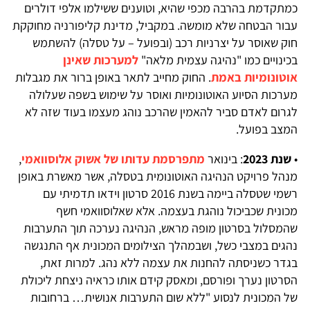
כמתקדמת בהרבה מכפי שהיא, וטוענים ששילמו אלפי דולרים
עבור הבטחה שלא מומשה. במקביל, מדינת קליפורניה מחוקקת
חוק שאוסר על יצרניות רכב (ובפועל – על טסלה) להשתמש
בכינויים כמו "נהיגה עצמית מלאה"
למערכות שאינן
אוטונומיות באמת
. החוק מחייב לתאר באופן ברור את מגבלות
מערכות הסיוע האוטונומיות ואוסר על שימוש בשפה שעלולה
לגרום לאדם סביר להאמין שהרכב נוהג מעצמו בעוד שזה לא
המצב בפועל.
•
שנת 2023
: בינואר
מתפרסמת עדותו של אשוק אלוסוואמי
,
מנהל פרויקט הנהיגה האוטונומית בטסלה, אשר מאשרת באופן
רשמי שטסלה ביימה בשנת 2016 סרטון וידאו תדמיתי עם
מכונית שכביכול נוהגת בעצמה. אלא שאלוסוואמי חשף
שהמסלול בסרטון מופה מראש, הנהיגה נערכה תוך התערבות
נהגים במצבי כשל, ושבמהלך הצילומים המכונית אף התנגשה
בגדר כשניסתה להחנות את עצמה ללא נהג. למרות זאת,
הסרטון נערך ופורסם, ומאסק קידם אותו כראיה ניצחת ליכולת
של המכונית לנסוע "ללא שום התערבות אנושית… ברחובות