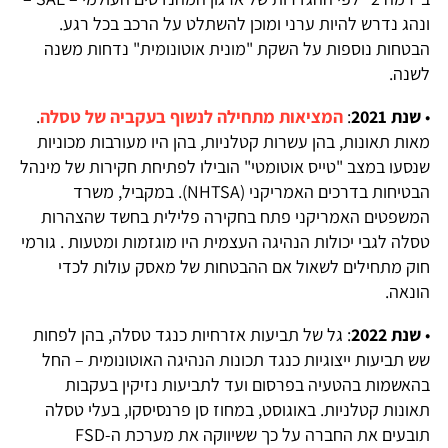
ונהג נדרש להיות ערני ומוכן להשתלט על הרכב בכל רגע.
הבטחות נוספות על השקת "מונית אוטונומית" נדחות משנה
לשנה.
•
שנת 2021
:
המציאות מתחילה לנשוף בעקביה של טסלה
.
מאות תאונות, בהן עשרות קטלניות, בהן היו מעורבות מכוניות
שנסעו במצב "טייס אוטומטי" הובילו לפתיחת חקירות של מינהל
הבטיחות בדרכים האמריקני (NHTSA). במקביל, משרד
המשפטים האמריקני פתח בחקירה פלילית בחשד שהצהרות
טסלה לגבי יכולות הנהיגה העצמית היו מוגזמות ומטעות . גורמי
חוק מתחילים לשאול אם ההבטחות של מאסק עולות לכדי
הונאה.
•
שנת 2022
: גל של תביעות אזרחיות כנגד טסלה, בהן לפחות
שש תביעות ייצוגיות כנגד תכונות הנהיגה האוטונומית – החל
בהאשמות בהטעיה בפרסום ועד לתביעות נזיקין בעקבות
תאונות קטלניות. באוגוסט, במחוז סן פרנסיסקו, בעלי טסלה
תובעים את החברה על כך ששיווקה את מערכת ה-FSD