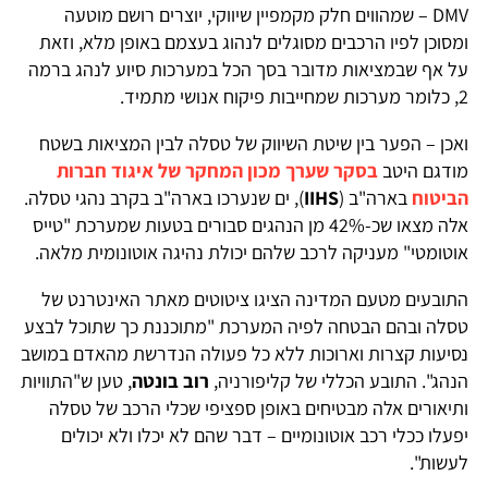
DMV – שמהווים חלק מקמפיין שיווקי, יוצרים רושם מוטעה
ומסוכן לפיו הרכבים מסוגלים לנהוג בעצמם באופן מלא, וזאת
על אף שבמציאות מדובר בסך הכל במערכות סיוע לנהג ברמה
2, כלומר מערכות שמחייבות פיקוח אנושי מתמיד.
ואכן – הפער בין שיטת השיווק של טסלה לבין המציאות בשטח
מודגם היטב
בסקר שערך מכון המחקר של איגוד חברות
הביטוח
בארה"ב (
IIHS
), ים שנערכו בארה"ב בקרב נהגי טסלה.
אלה מצאו שכ-42% מן הנהגים סבורים בטעות שמערכת "טייס
אוטומטי" מעניקה לרכב שלהם יכולת נהיגה אוטונומית מלאה.
התובעים מטעם המדינה הציגו ציטוטים מאתר האינטרנט של
טסלה ובהם הבטחה לפיה המערכת "מתוכננת כך שתוכל לבצע
נסיעות קצרות וארוכות ללא כל פעולה הנדרשת מהאדם במושב
הנהג". התובע הכללי של קליפורניה,
רוב בונטה
, טען ש"התוויות
ותיאורים אלה מבטיחים באופן ספציפי שכלי הרכב של טסלה
יפעלו ככלי רכב אוטונומיים – דבר שהם לא יכלו ולא יכולים
לעשות".