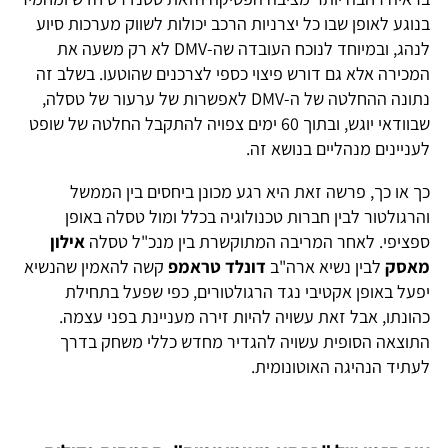
בנוגע לאופן שבו כל יצרניות הרכב יכולות לשווק מערכות סיוע
לנהג, ובמיוחד לנוכח העובדה שה-DMV לא רק משעה את
המכירה אלא גם דורש פיצוי כספי לצרכנים שהוטעו. בשלב זה
נתונה ההחלטה של ה-DMV לאפשרות של ערעור של טסלה,
שבוודאי יוגש, ובתוך 60 ימים צפויה להתקבל החלטה של שופט
לעניינים מנהליים בנושא זה.
כך או כך, פרשה זאת היא רגע מכונן ביחסים בין הממשל
והרגולטור לבין חברות טכנולוגיה בכלל ומול טסלה באופן
ספציפי. לאחר המריבה המתוקשרת בין מנכ"ל טסלה
אילון
מאסק
לבין נשיא ארה"ב
דונלד טראמפ
קשה להאמין שהנשיא
יפעל באופן אקטיבי נגד הרגולטורים, כפי שפעל בתחילת
כהונתו, אבל זאת עשויה להיות זירה מעניינת בפני עצמה.
התוצאה הסופית עשויה להגדיר מחדש כללי משחק בדרך
לעתיד הנהיגה האוטונומית.