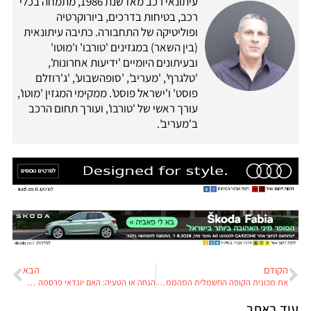
עיתונאי רכב מאז שנת 1986, מתמחה בכלי
רכב, בטיחות בדרכים, ביורוקרטיה
ופוליטיקה של התחבורה. כתיבה עיתונאית
(בין השאר) במגזינים 'טורבו' ו'מוטו'
ובעיתונים היומיים 'ידיעות אחרונות',
'טלגרף', 'מעריב', 'סופהשבוע', 'ג'רוזלם
פוסט' ו'ישראל פוסט'. ממקימי המגזין 'מוטו',
עורך ראשי של 'טורבו', ועורך תחום הרכב
ב'מעריב'.
הקודם
הבא
את מכונית הקופה החשמלית המהממת הזאת פולקסווגן שכחה במגירה
הנחה או הטעיה: האם יונדאי פרסמה מחירון פיקטיבי והטעתה לקוחות?
עוד באתר