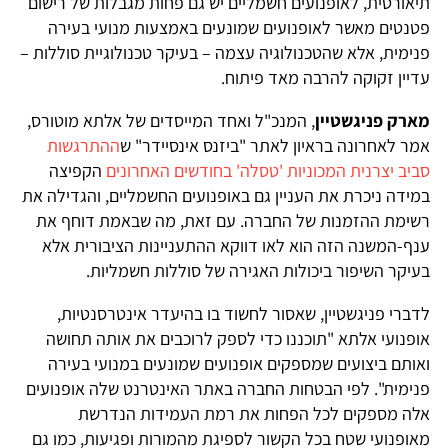
תיאורטית, לאופנועים חשמליים יש גם פחות מגבלות של רישום
פטנטים מאשר לאופנועים שמונעים באמצעות מנועי בעירה
פנימית, אלא שהטכנולוגיה עצמה – בעיקר טכנולוגיית סוללות –
עדיין זקוקה להרבה מאד פיתוח.
מארק פניגשטיין
, המנכ"ל ואחד המייסדים של אלתא מוטורס,
אמר לאחרונה בראיון לאתר "ביזנס אינסיידר" ש
ההתרגשות
סביב יצרנית המכוניות 'טסלה' בחודשים האחרונים
הקפיצה
במידה ניכרת את העניין גם באופנועים החשמליים, והגדילה את
רשימת ההזמנות של החברה. עם זאת, מה שבאמת דוחף את
ענף-המשנה הזה הוא לאו דווקא ההתעניינות הציבורית אלא
בעיקר השיפור ביכולות האגירה של סוללות חשמליות.
לדברי פניגשטיין, שאסור לחשוד בו בהיעדר אינטרסנטיות,
אופנועי אלתא "תוכננו כדי לספק לרוכבים את אותה תחושה
ואותם ביצועים שמספקים אופנועים שמונעים במנועי בעירה
פנימית". לפי הבטחות החברה באתר האינטרנט שלה אופנועים
אלה מספקים לכל הפחות את רמת העמידות הנדרשת
מאופנועי שטח בכל הקשור לספיגת מהמורות ופגיעות, כמו גם