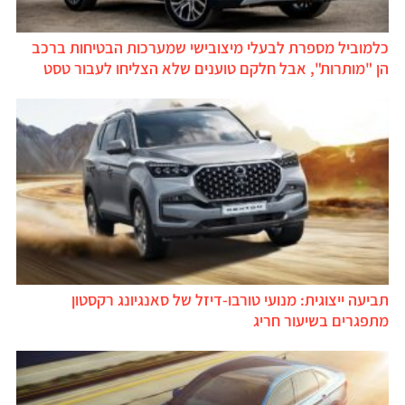
כלמוביל מספרת לבעלי מיצובישי שמערכות הבטיחות ברכב
הן "מותרות", אבל חלקם טוענים שלא הצליחו לעבור טסט
תביעה ייצוגית: מנועי טורבו-דיזל של סאנגיונג רקסטון
מתפגרים בשיעור חריג