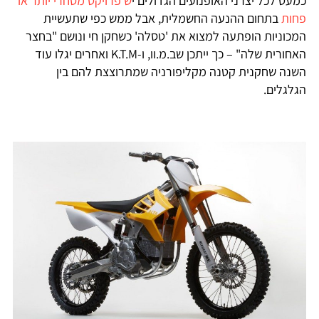
כמעט לכל יצרני האופנועים הגדולים י
ש פרויקט מסחרי יותר או
פחות
בתחום ההנעה החשמלית, אבל ממש כפי שתעשיית
המכוניות הופתעה למצוא את 'טסלה' כשחקן חי ונושם "בחצר
האחורית שלה" – כך ייתכן שב.מ.וו, ו-K.T.M ואחרים יגלו עוד
השנה שחקנית קטנה מקליפורניה שמתרוצצת להם בין
הגלגלים.