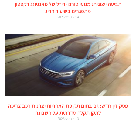
תביעה ייצוגית: מנועי טורבו-דיזל של סאנגיונג רקסטון
מתפגרים בשיעור חריג
4 באוגוסט 2026
פסק דין חדש: גם בתום תקופת האחריות יצרנית רכב צריכה
לתקן תקלה סדרתית על חשבונה
3 באוגוסט 2026