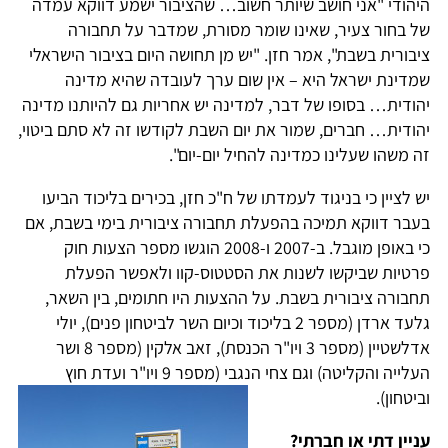
היהודי "אני חושב שיותר חשוב… שהציבור ישמע דווקא עמדה
של בחור צעיר, שאינו שומר מסורת, שמדבר על תחבורה
ציבורית בשבת", אמר חזן. "יש מן תחושה היום בציבור הישראלי
שמדינת ישראל היא – אין שום ערך לעובדה שהיא מדינה
יהודית… בסופו של דבר, למדינה יש אחריות גם להיותנו מדינה
יהודית… חברים, שמור את יום השבת לקודשו זה לא סתם ביטוי,
זה משהו שעלינו כמדינה להחיל יום-יום".
יש לציין כי בניגוד לעמדתו של ח"כ חזן, בכירים בליכוד הביעו
בעבר דווקא תמיכה בהפעלת תחבורה ציבורית בימי בשבת, אם
כי באופן מוגבל. ב-2007 ו-2008 הוגשו מספר הצעות חוק
פרטיות שביקשו לשנות את הסטטוס-קוו ולאפשר הפעלת
תחבורה ציבורית בשבת. על ההצעות היו חתומים, בין השאר,
גלעד ארדן (מספר 2 בליכוד וכיום השר לביטחון פנים), יולי
אדלשטיין (מספר 3 ויו"ר הכנסת), זאב אלקין (מספר 8 ושר
העלייה והקליטה) וגם צחי הנגבי (מספר 9 ויו"ר ועדת חוץ
וביטחון).
עניין דתי או חברתי?