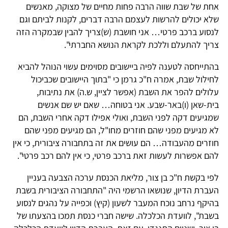
אחת של שבת שווה הרבה פחות מחיים של מצוקה, מאנשים
שלא יכולים להרשות לעצמם הרבה דברים, לקנות לביתם וגם
לנסוע ברכב פרטי… אני חושבת (ש)צריך להבין שבמקרה הזה
צריך להתעלם וללכת לקראת הנושא החברתי".
בהתייחסה לטענה לפיה ביישובים מסוימים עשוי הנוהל להביא
לחילול שבת, אמרה ח"כ גרמן כי "בתוך היישובים שכביכול
עלולים להפר את השבת (אפשר לציין, ש.ה) את נתיבות,
בית-שאן (ו)באר-שבע. אני בטוחה… שאם יש שם אנשים
שמגיעים דקה לפני השבת, ואולי אפילו דקה אחרי השבת, הם
לא מגיעים מפני שהם חוזרים מחו"ל, הם מגיעים מפני שהם
חוזרים מהעבודה… הם עושים את זה בתחבורה ציבורית, כי אין
להם אפשרות לעשות זאת ברכב פרטי, כי אין להם רכב פרטי".
לפי בקשת ח"כ בן צור, מליאת הכנסת ערכה הצבעה בעניין
העברת הדיון, שנושאו הרשמי היה "התחבורה הציבורית בשבת
בהיקף נרחב נוכח המעבר לשעון (קיץ) וכפייה על נהגים לנסוע
בשבת", לוועדת הכלכלה. שישה חברי כנסת תמכו בהצעתו של