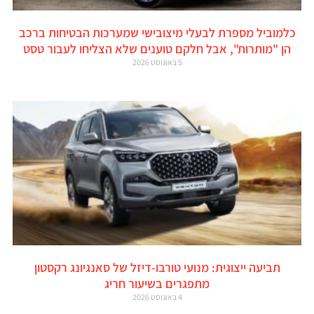
כלמוביל מספרת לבעלי מיצובישי שמערכות הבטיחות ברכב
הן "מותרות", אבל חלקם טוענים שלא הצליחו לעבור טסט
5 באוגוסט 2026
תביעה ייצוגית: מנועי טורבו-דיזל של סאנגיונג רקסטון
מתפגרים בשיעור חריג
4 באוגוסט 2026