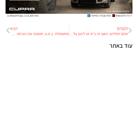
הקודם
הבא
אתם תחליטו: האם זה ג'יפ או לימון על גלגלים?
מחשמלת: ב.מ.וו. חושפת את הגרסה הדו-גלגלית ל'טסלה'
עוד באתר