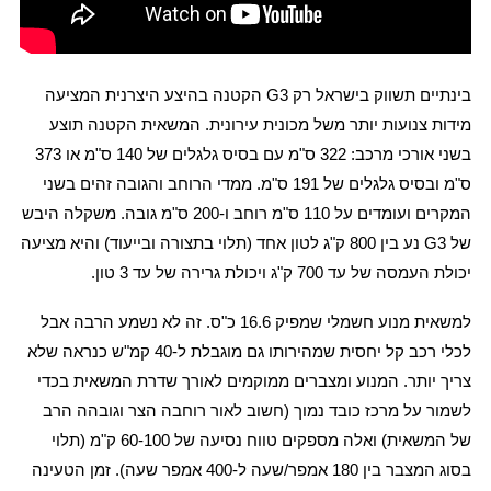
בינתיים תשווק בישראל רק
G3
הקטנה בהיצע היצרנית המציעה
מידות צנועות יותר משל מכונית עירונית. המשאית הקטנה תוצע
בשני אורכי מרכב: 322 ס"מ עם בסיס גלגלים של 140 ס"מ או 373
ס"מ ובסיס גלגלים של 191 ס"מ. ממדי הרוחב והגובה זהים בשני
המקרים ועומדים על 110 ס"מ רוחב ו-200 ס"מ גובה. משקלה היבש
של
G3
נע בין 800 ק"ג לטון אחד (תלוי בתצורה ובייעוד) והיא מציעה
יכולת העמסה של עד 700 ק"ג ויכולת גרירה של עד 3 טון.
למשאית מנוע חשמלי שמפיק 16.6 כ"ס. זה לא נשמע הרבה אבל
לכלי רכב קל יחסית שמהירותו גם מוגבלת ל-40 קמ"ש כנראה שלא
צריך יותר. המנוע ומצברים ממוקמים לאורך שדרת המשאית בכדי
לשמור על מרכז כובד נמוך (חשוב לאור רוחבה הצר וגובהה הרב
של המשאית) ואלה מספקים טווח נסיעה של 60-100 ק"מ (תלוי
בסוג המצבר בין 180 אמפר/שעה ל-400 אמפר שעה). זמן הטעינה