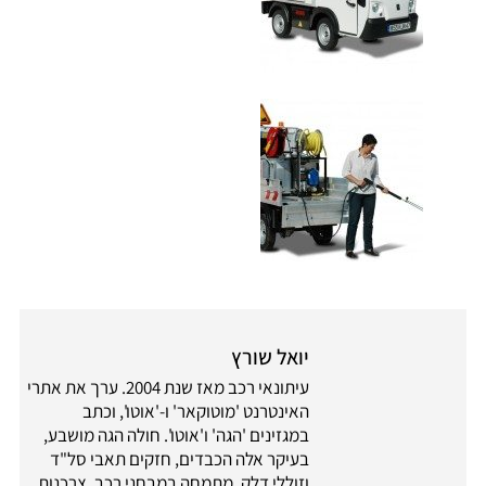
יואל שורץ
עיתונאי רכב מאז שנת 2004. ערך את אתרי
האינטרנט 'מוטוקאר' ו-'אוטו', וכתב
במגזינים 'הגה' ו'אוטו'. חולה הגה מושבע,
בעיקר אלה הכבדים, חזקים תאבי סל"ד
וזוללי דלק. מתמחה במבחני רכב, צרכנות