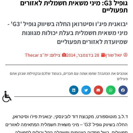
גופיל G3: מיני משאית חשמלית לאזורים
תפעוליים
יבואנית פיג'ו וסיטרואן החלה בשיווק גופיל 'G3' -
מיני משאית חשמלית בעלת יכולות מגוונות
שמיועדת לאזורים תפעוליים
יואל שורץ
28 בדצמבר, 2014
צילום: יח״צ Thecar
אוהבים את הכתבה? שתפו אותה עם חברים, בעמוד שלכם ובקהילות שבהן אתם
פעילים
ד.ל.ב מוטוספורט, מקבוצת דוד לובינסקי, יבואנית פיז'ו וסיטרואן,
החלה בשיווק גופיל '
G3
' – מיני משאית חשמלית המתאימה לאזורים
תפעולים. בשל ממדיה הצנומים ומשקלה הקל יכולים לתפעלה