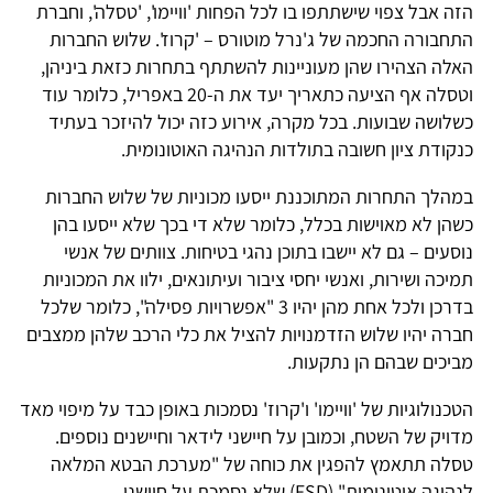
הזה אבל צפוי שישתתפו בו לכל הפחות 'וויימו', 'טסלה', וחברת
התחבורה החכמה של ג'נרל מוטורס – 'קרוז'. שלוש החברות
האלה הצהירו שהן מעוניינות להשתתף בתחרות כזאת ביניהן,
וטסלה אף הציעה כתאריך יעד את ה-20 באפריל, כלומר עוד
כשלושה שבועות. בכל מקרה, אירוע כזה יכול להיזכר בעתיד
כנקודת ציון חשובה בתולדות הנהיגה האוטונומית.
במהלך התחרות המתוכננת ייסעו מכוניות של שלוש החברות
כשהן לא מאוישות בכלל, כלומר שלא די בכך שלא ייסעו בהן
נוסעים – גם לא יישבו בתוכן נהגי בטיחות. צוותים של אנשי
תמיכה ושירות, ואנשי יחסי ציבור ועיתונאים, ילוו את המכוניות
בדרכן ולכל אחת מהן יהיו 3 "אפשרויות פסילה", כלומר שלכל
חברה יהיו שלוש הזדמנויות להציל את כלי הרכב שלהן ממצבים
מביכים שבהם הן נתקעות.
הטכנולוגיות של 'וויימו' ו'קרוז' נסמכות באופן כבד על מיפוי מאד
מדויק של השטח, וכמובן על חיישני לידאר וחיישנים נוספים.
טסלה תתאמץ להפגין את כוחה של "מערכת הבטא המלאה
לנהיגה אוטונומית" (FSD) שלא נסמכת על חיישני