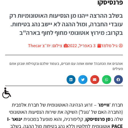
פרנסיסקו
בשלב ההרצה ייהנו מן הנסיעות האוטונומיות רק
עובדי החברה, ומול ההגה לא יישב נהג בטיחות.
בקרוב: מירוץ אוטונומי מחוף לחוף בארה"ב
גיל מלמד
3 באפריל, 2022
צילום: יח״צ Thecar
אוהבים את הכתבה? שתפו אותה עם חברים, בעמוד שלכם ובקהילות שבהן אתם
פעילים
חברת '
וויימו
' – זרוע הנהיגה האוטונומית של חברת אלפבית
(החברה האם של 'גוגל') השיקה את שירות הנסיעות האוטונומי
שלה ב
סן פרנסיסקו
, קליפורניה, והוא מופעל במכונית
יגואר I-
PACE
אוטונומית לחלוטין וללא נהג בטיחות מול ההגה. בשלב