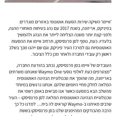
'וויימו' השיקה שירות הסעות אוטונומי באזורים מוגדרים
בפיניקס, אריזונה, בשנת 2017 עם נהג בטיחות מאחורי ההגה,
ולפני קצת יותר משנה הצליחה לייתר את הנהג ולהמשיך
בלעדיו. כעת, נוסף לסן פרנסיסקו, תרחיב וויימו את ההסעות
האוטונומיות גם למרכז העיר פיניקס, וגם שם ייהנו מכך בשלב
ראשון רק עובדי החברה ולאחר מכן כלל הציבור.
העובדים של וויימו בסן פרנסיסקו, נכתב בהודעת החברה,
"מצטרפים כעת לאלפי נוסעי Waymo One שאנחנו משרתים
באריזונה, מה שהופך את טכנולוגיית הנהיגה האוטונומית
המלאה לחלק מחיי היומיום שלהם. אנחנו נרגשים במיוחד
מהשלב הבא במסענו כאשר אנו מביאים באופן רשמי את
טכנולוגיית הנהיגה האוטונומית המלאה לסן פרנסיסקו – העיר
שרבים מאיתנו ב-Waymo קוראים לה בית… למדנו כל כך
הרבה מהבודקים המהימנים שלנו בסן פרנסיסקו בששת