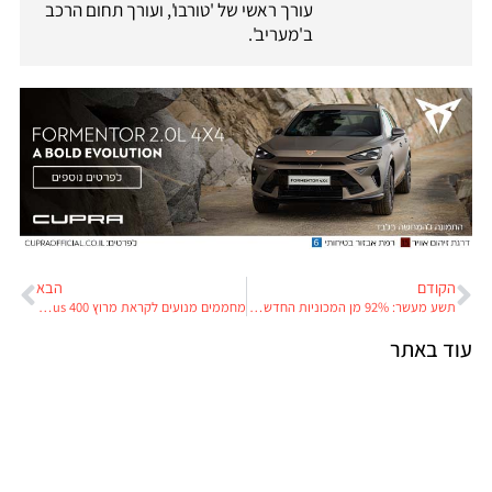
עורך ראשי של 'טורבו', ועורך תחום הרכב
ב'מעריב'.
הקודם
הבא
תשע מעשר: 92% מן המכוניות החדשות שנמכרו בנורבגיה הן חשמליות
מחממים מנועים לקראת מרוץ Minus 400
עוד באתר