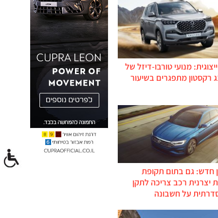
יצוגית: מנועי טורבו-דיזל של
ג רקסטון מתפגרים בשיעור
 חדש: גם בתום תקופת
 יצרנית רכב צריכה לתקן
דרתית על חשבונה