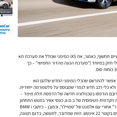
מכל מקום, ב.מ.וו נותנת גז ובעוד שבועיים תחשוף, כאמור, את iX5 המימני שכולל את מערכת תא
 חזק במיוחד ("מערכת הנעה מהדור החמישי" – כך
ו אפשר להתרשם שהכלי המימני החדש שלהם הוא
בה למימן של X5 החדש ולא כלי רכב חדש לגמרי שמבוסס על פלטפורמה ייחודית.
 ורובם הודפסו בטכנולוגיה חדשה של הדפסת תלת מימד –
קדמית הטיפוסית של ב.מ.וו, כונסי אוויר בפגוש התחתון
מלפנים, כמה ניפוחי גוף חיצוניים ו"סינר" אחורי עם אלמנט של 'ספויילר', וכמובן – כיתובי BMW i
כחולים פה ושם וחישוקי גלגלים מעוצבים בקוטר 22 אינטש. היות שמדובר, למעשה, בדגם תצוגה,