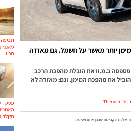
תביעה י
סאנגיונ
מימן יותר מאשר על חשמל. גם מאזדה
חריג
פספסה ב.מ.וו את הובלת מהפכת הרכב
וביל את מהפכת המימן. וגם: מאזדה לא
יח״צ Thecar
פסק דין
האחריות
תקלה ס
ד שלכם ובקהילות שבהן אתם פעילים