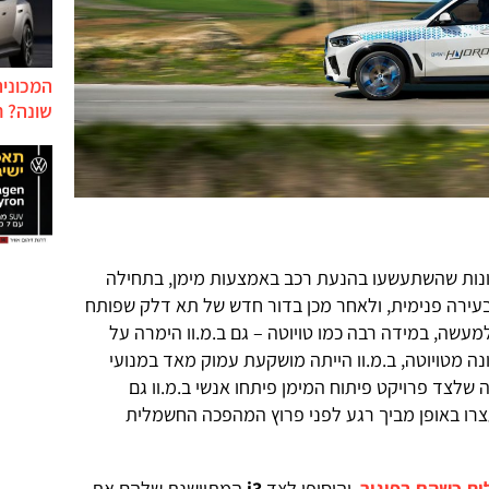
המכונית
שונה? ח
שונות שהשתעשעו בהנעת רכב באמצעות מימן, בתחילה
בעירה פנימית, ולאחר מכן בדור חדש של תא דלק שפותח
למעשה, במידה רבה כמו טויוטה – גם ב.מ.וו הימרה על
ה מטויוטה, ב.מ.וו הייתה מושקעת עמוק מאד במנועי
 שלצד פרויקט פיתוח המימן פיתחו אנשי ב.מ.וו גם
צרו באופן מביך רגע לפני פרוץ המהפכה החשמלית
ית כשהם בפיגור
, והוסיפו לצד
i3
המתיישנת שלהם את