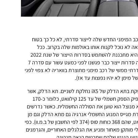
כב המימני החדש שלה לייצור סדרתי, לא כל כך בטוח
ה לא נוכל לקנות אותו באולמות שלה בקרוב. ככל
שאפשר להבין מהודעתה של היצרנית היא מתכננת להשתמש בסדרות הייצור של שנת 2022
"למטרות הדגמה ובדיקה", אם כי כאלה סדרות ייצור כבר פגשנו לפני כמעט עשור עם סדרה 7
רתי ממשי של רכב מימני מתוצרת בוואריה לא צפוי לפני
יצירת וניצול האנרגיה החשמלית שמופקת בתא הדלק של iX5 נחלקת לשניים. תא הדלק, אשר
משתמש בגז מימן כדי לייצר חשמל, מפיק הספק חשמלי של עד 125 קילוואט, כלומר כ-170
א מנוצל הוא טוען את הסוללה החשמלית. כאשר נדרשים
ת מגייס המנוע החשמלי אנרגיה גם מתא הדלק וגם מן
הסוללה, ואוסף בסך הכל כ-275 קילוואט, שהם 368 כוחות סוס (374 לפי החשבון של ב.מ.וו). כפי
 מותקן מאחור ומניע את הגלגלים האחוריים, והגרמנים
טען הגנטי שלהם שמבטיח הנאה מנהיגה.