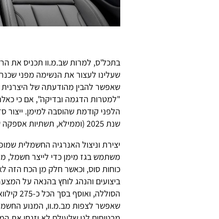
בתכל'ס, למרות שב.מ.וו תכניס את הר
שעלינו לעצור את הנשימה מפני שכנרא
הלפני קודמת שהוסבה למימן. ייצור סד
שנת 2025 (וממילא, תשתיות אספקה של מימן לא יהיו נפוצות עד אז).
כוחות סוס, וכאשר חלק מן הכח הזה ל
ביצועים והנהג לוחץ בהנאה על המצער
שאפשר לצפות מב.מ.וו, המנוע החשמלי
מבטיחים לנו שלעולם לא יזנחו את המ