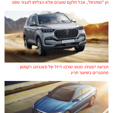
הן "מותרות", אבל חלקם טוענים שלא הצליחו לעבור טסט
תביעה ייצוגית: מנועי טורבו-דיזל של סאנגיונג רקסטון
מתפגרים בשיעור חריג