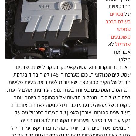
התבטאויות
של
בכירים
בעולם הרכב
שממש
משוכנעים
שהדיזל
לא
אמר את
מילתו
האחרונה ובקרוב הוא יעשה קאמבק. במקביל יש גם יצרנים
שמשיקים טכנולוגיות, כמו מערכת ה-48 וולט היבריד בגרסת
הדיזל של הקיה ספורטאז', שאמורות לפתור את בעיות פליטות
המזהמים המסוכנים במיוחד בעת תנועה עירונית, אולם לדעתנו
לפחות שילוב בין הגבלות חדשות של המחוקקים ביותר ויותר
מקומות שלמעשה ימנעו מרכבי דיזל כניסה לאזורים אורבניים
בעוד שנים ספורות ואובדן האמון של הציבור בטכנולוגיה על
רקע עוד ועוד מידע ושערוריות הקשורות לתוכנות רמייה
ולמנועים שמזהמים הרבה יותר ממה שהוצהר יקשו על הדיזל
לחזור לאחוזי הפופלריות מהם נהנה במשך שנים רבות כל כך