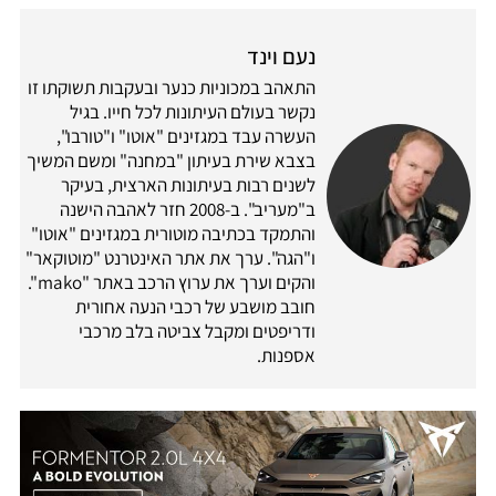
נעם וינד
התאהב במכוניות כנער ובעקבות תשוקתו זו
נקשר בעולם העיתונות לכל חייו. בגיל
העשרה עבד במגזינים "אוטו" ו"טורבו",
בצבא שירת בעיתון "במחנה" ומשם המשיך
לשנים רבות בעיתונות הארצית, בעיקר
ב"מעריב". ב-2008 חזר לאהבה הישנה
והתמקד בכתיבה מוטורית במגזינים "אוטו"
ו"הגה". ערך את אתר האינטרנט "מוטוקאר"
והקים וערך את ערוץ הרכב באתר "mako".
חובב מושבע של רכבי הנעה אחורית
ודריפטים ומקבל צביטה בלב מרכבי
אספנות.