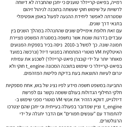
רמייה, בפיאט-קרייזלר טוענים כי יתכן שהחברה לא דיווחה
לרשויות על שימוש חוקי שעשתה בתוכנה לניהול זיהום
שמטרתה לאפשר ליחידת ההנעה לפעול באופן אופטימלי
בתנאי דרך שונים.
עם זאת חלופת אימיילים שונים שהתנהלה במהלך השנים בין
עובדים בדרגות שונות אשר נחשפה במסגרת המשפט מציירת
תמונה שונה. כך למשל ב-2010 ניסה בכיר בספקית המנועים
האיטלקית VM מוטורי המתמחה במנועי דיזל (ונרכשה במועד
מאוחר יותר על ידי קונצרן פיאט-קרייזלר) לשכנע את עמיתיו
בפיאט-קרייזלר כי שימוש בתוכנה המכונה t_engine חוקי ולא
יגרום לעיוות התוצאות בעת בדיקת פליטות המזהמים.
התביעה במשפט חשפה מידע לפיו נציג של בוש, אחת מספקיות
חלקי החילוף הגדולות בעולם ששמה נקשר גם לפרשת
דיזלגייט, דווקא הזהיר את אנשי VM מוטורי מפני שימוש ב-
t_engine וציין שמדובר בפעולה בעייתית וכי יתכן שהם יצטרכו
להתמודד עם "עונשים חמורים" אם הדבר יתגלה על ידי
הרגולטורים.