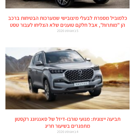
כלמוביל מספרת לבעלי מיצובישי שמערכות הבטיחות ברכב
הן "מותרות", אבל חלקם טוענים שלא הצליחו לעבור טסט
5 באוגוסט 2026
תביעה ייצוגית: מנועי טורבו-דיזל של סאנגיונג רקסטון
מתפגרים בשיעור חריג
4 באוגוסט 2026