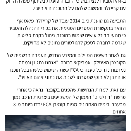
ב-VM הסבירו לנציג בוש כי החברה פועלת בשיתוף פעולה הדוק
עם קרייזלר והמשוב שלהם על התוכנה הוא חיובי.
התביעה גם טוענת כי ב-2014 עובד של קרייזלר-פיאט אף
הזהיר בתקשורת המסרים הפנימית את בכירי ההנהלה והסביר
כי מנועי הדיזל עושים שימוש בתוכנת ניהול בקרת פליטות
שגרמה לחברה לספק לרגולטורים נתונים לא מדויקים.
גם לאחר חשיפת המיילים והמידע החדש, העמדה הרשמית של
הקונצרן האיטלקי-אמריקאי ברורה: "אנחנו נתגונן ונמחה
נמרצות נגד כל טענה כי FCA עשתה שימוש כלשהו בכל תוכנה
או התקן לא חוקי שמטרתו לשנות את נתוני זיהום האוויר".
עם זאת, למרות הנחישות שהפגינו בקונצרן נראה כי אחרי
פרשת "דיזלגייט" האמון של המשקיעים ביצרניות הרכב נמוך
מבעבר ובימים האחרונים מניות קונצרן FCA ירדו ביותר מ-3
אחוזים.