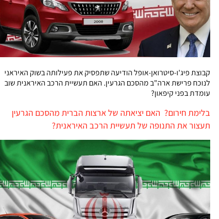
קבוצת פיג'ו-סיטרואן-אופל הודיעה שתפסיק את פעילותה בשוק האיראני
לנוכח פרישת ארה"ב מהסכם הגרעין. האם תעשיית הרכב האיראנית שוב
עומדת בפני קיפאון?
בלימת חירום? האם יציאתה של ארצות הברית מהסכם הגרעין
תעצור את התנופה של תעשיית הרכב האיראנית?