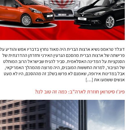
דונלד טראמפ נשיא ארצות הברית היה מאוד נחרץ בדבריו אמש והודיע על
פרישתה של ארצות הברית מהסכם הגרעין האירני וחזרתן ההדרגתית של
הסנקציות על המדינה האסלאמית. סביר להניח שבישראל הרוב המוחלט
של הציבור, למרות החששות המובנים, היה מרוצה מהמהלך האמריקאי,
אבל במדינות אירופה, שאמנם לא פרשו בשלב זה מההסכם, היו לא מעט
אנשים ששמעו את […]
פיג'ו סיטרואן חוזרת לארה"ב: כמה זה טוב לנו?