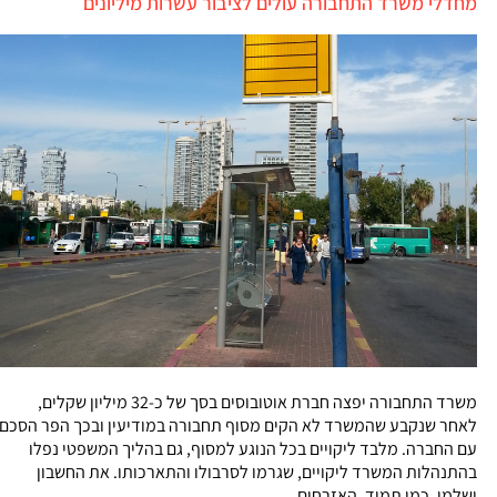
מחדלי משרד התחבורה עולים לציבור עשרות מיליונים
משרד התחבורה יפצה חברת אוטובוסים בסך של כ-32 מיליון שקלים,
לאחר שנקבע שהמשרד לא הקים מסוף תחבורה במודיעין ובכך הפר הסכם
עם החברה. מלבד ליקויים בכל הנוגע למסוף, גם בהליך המשפטי נפלו
בהתנהלות המשרד ליקויים, שגרמו לסרבולו והתארכותו. את החשבון
ישלמו, כמו תמיד, האזרחים