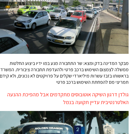
מבקר המדינה בדק ומצא: שר התחבורה מנע במו ידיו ביצוע החלטות
ממשלה לצמצום השימוש ברכב פרטי ולהעדפת תחבורה ציבורית. המשרד
בראשותו בזבז עשרות מיליארדי שקלים על פרויקטים לא נכונים, ולא קידם
תמריצי מס להפחתת השימוש ברכב פרטי
גולדן דרגון השיקה אוטובוסים מתקדמים אבל מהפיכת ההנעה
האלטרנטיבית עדיין תקועה בנמל