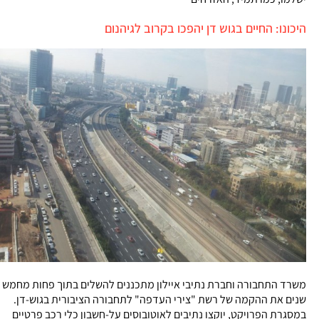
היכונו: החיים בגוש דן יהפכו בקרוב לגיהנום
משרד התחבורה וחברת נתיבי איילון מתכננים להשלים בתוך פחות מחמש
שנים את ההקמה של רשת "צירי העדפה" לתחבורה הציבורית בגוש-דן.
במסגרת הפרויקט, יוקצו נתיבים לאוטובוסים על-חשבון כלי רכב פרטיים