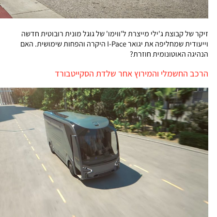
זיקר של קבוצת ג'ילי מייצרת ל'ווימו' של גוגל מונית רובוטית חדשה
וייעודית שמחליפה את יגואר I-Pace היקרה והפחות שימושית. האם
הנהיגה האוטונומית חוזרת?
הרכב החשמלי והמירוץ אחר שלדת הסקייטבורד