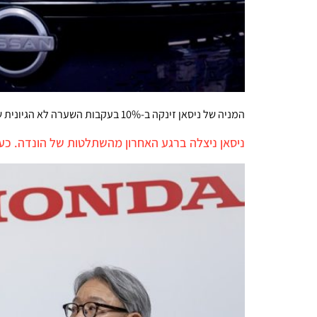
המניה של ניסאן זינקה ב-10% בעקבות השערה לא הגיונית שפרסם ה'פייננשל טיימס'. השתלטות סינית על ניסאן עושה יותר שכל
ניסאן ניצלה ברגע האחרון מהשתלטות של הונדה. כע