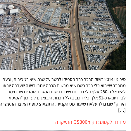
סיכומי 2014 בשוק הרכב כבר הספיקו לבשר על שנת שיא במכירות, וכעת
מתברר שייבוא כלי רכב רשם שיא מרשים הרבה יותר: בשנה שעברה יובאו
לישראל כ-280 אלף כלי רכב חדשים. ברשות המסים אומרים שבדצמבר
לבדו יובאו כ-51 אלף כלי רכב, בגלל הכנות היבואנים לעדכון "המיסוי
הירוק" שגרם להעלאת שיעור מס הקנייה. התוצאה: קופת האוצר התעשרה
[…]
מחירון לקסוס: רק GS300h התייקרה