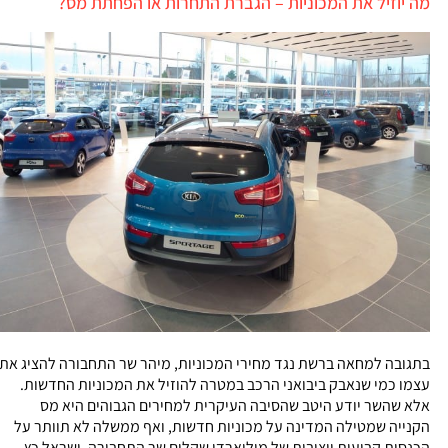
מה יוזיל את המכוניות – הגברת התחרות או הפחתת מס?
בתגובה למחאה ברשת נגד מחירי המכוניות, מיהר שר התחבורה להציג את
עצמו כמי שנאבק ביבואני הרכב במטרה להוזיל את המכוניות החדשות.
אלא שהשר יודע היטב שהסיבה העיקרית למחירים הגבוהים היא מס
הקנייה שמטילה המדינה על מכוניות חדשות, ואף ממשלה לא תוותר על
הכנסות קבועות ויציבות של מיליארדי שקלים שר התחבורה, ישראל כץ,