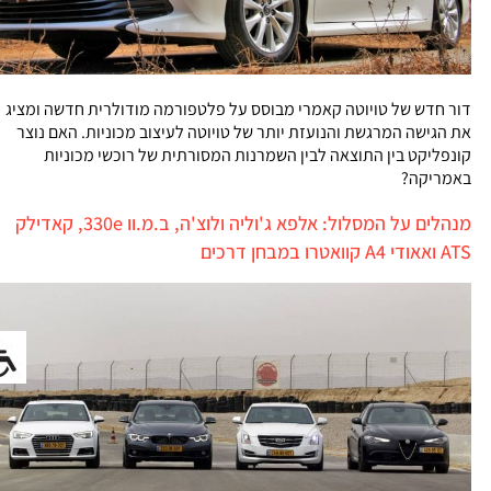
דור חדש של טויוטה קאמרי מבוסס על פלטפורמה מודולרית חדשה ומציג
את הגישה המרגשת והנועזת יותר של טויוטה לעיצוב מכוניות. האם נוצר
קונפליקט בין התוצאה לבין השמרנות המסורתית של רוכשי מכוניות
באמריקה?
מנהלים על המסלול: אלפא ג'וליה ולוצ'ה, ב.מ.וו 330e, קאדילק
ATS ואאודי A4 קוואטרו במבחן דרכים