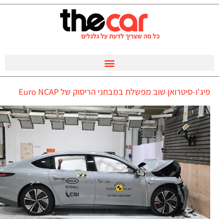
פיג'ו-סיטרואן שוב מפשלת במבחני הריסוק של Euro NCAP