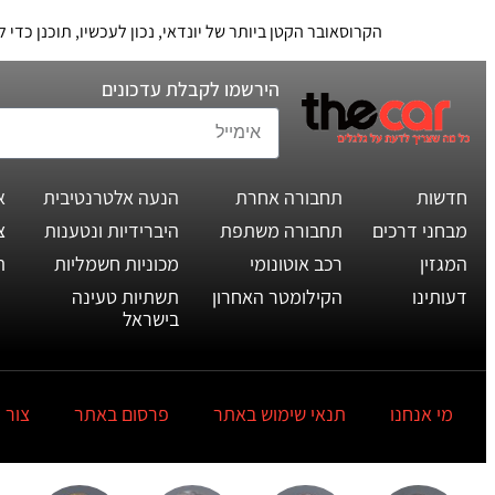
הקרוסאובר הקטן ביותר של יונדאי, נכון לעכשיו, תוכנן כד
הירשמו לקבלת עדכונים
חדשות
תחבורה אחרת
הנעה אלטרנטיבית
א
מבחני דרכים
תחבורה משתפת
היברידיות ונטענות
צ
המגזין
רכב אוטונומי
מכוניות חשמליות
ת
דעותינו
הקילומטר האחרון
תשתיות טעינה
בישראל
מי אנחנו
תנאי שימוש באתר
פרסום באתר
צור 