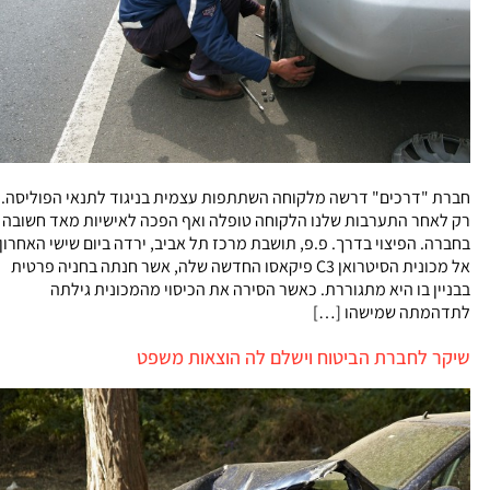
חברת "דרכים" דרשה מלקוחה השתתפות עצמית בניגוד לתנאי הפוליסה.
רק לאחר התערבות שלנו הלקוחה טופלה ואף הפכה לאישיות מאד חשובה
בחברה. הפיצוי בדרך. פ.פ, תושבת מרכז תל אביב, ירדה ביום שישי האחרון
אל מכונית הסיטרואן C3 פיקאסו החדשה שלה, אשר חנתה בחניה פרטית
בבניין בו היא מתגוררת. כאשר הסירה את הכיסוי מהמכונית גילתה
לתדהמתה שמישהו […]
שיקר לחברת הביטוח וישלם לה הוצאות משפט