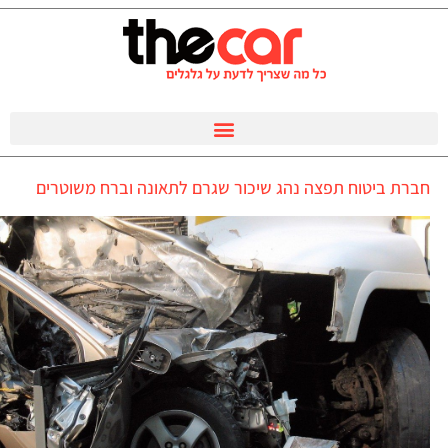
חברת ביטוח תפצה נהג שיכור שגרם לתאונה וברח משוטרים