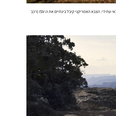
סגנית מזכיר ההגנה האמריקנית ביקרה במרכז הפיתוח של ג'נרל מוטורס ושני הצדדים מינפו את הביקור כדי לדבר על כלי רכב חשמלי צבאי עתידי. הצבא האמריקני קיבל בינתיים את ה-ISV (רכב