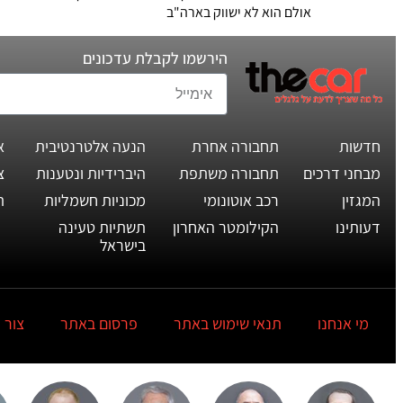
אולם הוא לא ישווק בארה"ב
הירשמו לקבלת עדכונים
חדשות
תחבורה אחרת
הנעה אלטרנטיבית
א
מבחני דרכים
תחבורה משתפת
היברידיות ונטענות
צ
המגזין
רכב אוטונומי
מכוניות חשמליות
ת
דעותינו
הקילומטר האחרון
תשתיות טעינה
בישראל
מי אנחנו
תנאי שימוש באתר
פרסום באתר
צור 