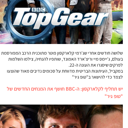
שלושה חודשים אחרי שג'רמי קלארקסון פוטר מתוכנית הרכב המפורסמת
בעולם, ג'יימס מיי וריצ'ארד האמונד, שותפיו להנחיה, צילמו השלמות
לפרקים שיסגרו את העונה ה-22.
במקביל, העיתונות הבריטית מדווחת על סכומים נדיבים מאוד שהוצעו
לצמד כדי להישאר ב"טופ גיר"
יש תחליף לקלארקסון: ה-BBC חושף את המנחים החדשים של
"טופ גיר"