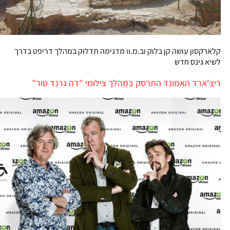
קלארקסון עושה קן בלוק וב.מ.וו מדגימה תדלוק במהלך דריפט בדרך
לשיא גינס חדש
ריצ'ארד האמונד התרסק במהלך צילומי "דה גרנד טור"