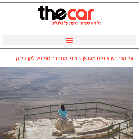
על הצד: שיא גינס מעושן קיצוני ומתחרה מפתיע לקן בלוק