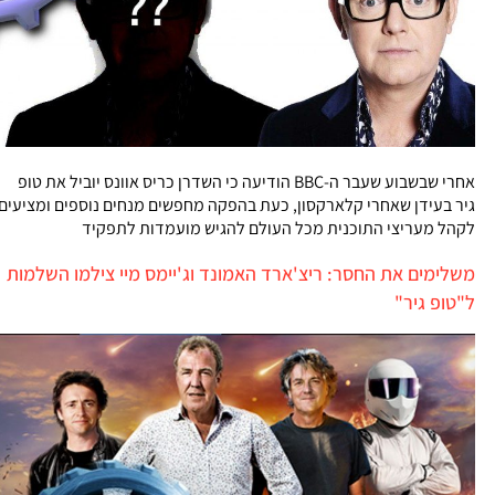
אחרי שבשבוע שעבר ה-BBC הודיעה כי השדרן כריס אוונס יוביל את טופ
גיר בעידן שאחרי קלארקסון, כעת בהפקה מחפשים מנחים נוספים ומציעים
לקהל מעריצי התוכנית מכל העולם להגיש מועמדות לתפקיד
משלימים את החסר: ריצ'ארד האמונד וג'יימס מיי צילמו השלמות
ל"טופ גיר"