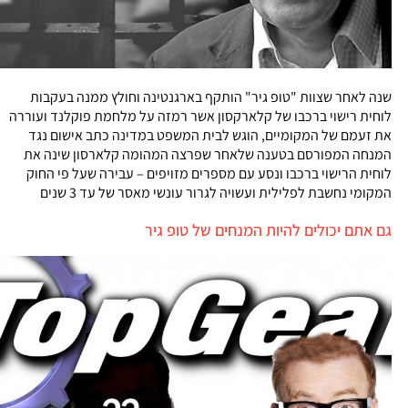
שנה לאחר שצוות "טופ גיר" הותקף בארגנטינה וחולץ ממנה בעקבות
לוחית רישוי ברכבו של קלארקסון אשר רמזה על מלחמת פוקלנד ועוררה
את זעמם של המקומיים, הוגש לבית המשפט במדינה כתב אישום נגד
המנחה המפורסם בטענה שלאחר שפרצה המהומה קלארסון שינה את
לוחית הרישוי ברכבו ונסע עם מספרים מזויפים – עבירה שעל פי החוק
המקומי נחשבת לפלילית ועשויה לגרור עונשי מאסר של עד 3 שנים
גם אתם יכולים להיות המנחים של טופ גיר