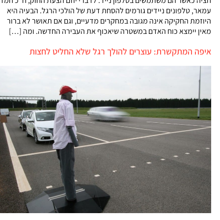
חציה כאשר הם משתמשים בטלפון נייד. לדברי יוזם הצעת החוק, ח"כ חמד
עמאר, טלפונים ניידים גורמים להסחת דעת של הולכי הרגל. הבעיה היא
היוזמת החקיקה אינה מגובה במחקרים מדעיים, וגם אם תאושר לא ברור
מאין יימצא כוח האדם במשטרה שיאכוף את העבירה החדשה. ומה […]
איפה המתקשרת: עוצרים להולך רגל שלא החליט לחצות