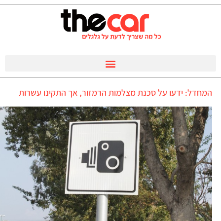
המחדל: ידעו על סכנת מצלמות הרמזור, אך התקינו עשרות