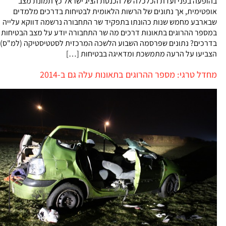
בהופעה בפני ועדת הכלכלה של הכנסת הציג ישראל כץ תמונת מצב
אופטימית, אך נתונים של הרשות הלאומית לבטיחות בדרכים מלמדים
שבארבע מחמש שנות כהונתו בתפקיד שר התחבורה נרשמה דווקא עלייה
במספר ההרוגים בתאונות דרכים מה שר התחבורה יודע על מצב הבטיחות
בדרכים? נתונים שפרסמה השבוע הלשכה המרכזית לסטטיסטיקה (למ"ס)
הצביעו על הרעה מתמשכת ומדאיגה בבטיחות […]
מחדל טרגי: מספר ההרוגים בתאונות עלה גם ב-2014