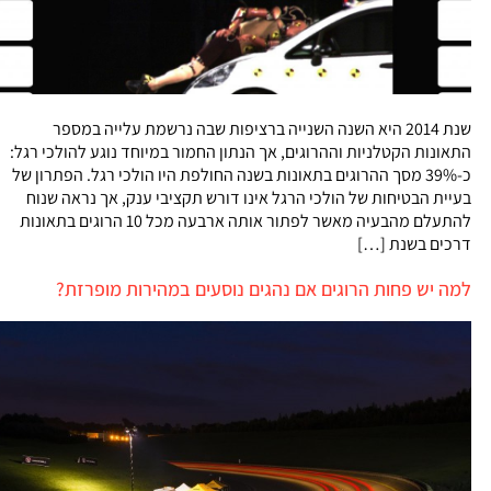
שנת 2014 היא השנה השנייה ברציפות שבה נרשמת עלייה במספר
התאונות הקטלניות וההרוגים, אך הנתון החמור במיוחד נוגע להולכי רגל:
כ-39% מסך ההרוגים בתאונות בשנה החולפת היו הולכי רגל. הפתרון של
בעיית הבטיחות של הולכי הרגל אינו דורש תקציבי ענק, אך נראה שנוח
להתעלם מהבעיה מאשר לפתור אותה ארבעה מכל 10 הרוגים בתאונות
דרכים בשנת […]
למה יש פחות הרוגים אם נהגים נוסעים במהירות מופרזת?