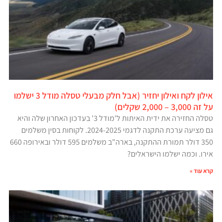
אילון לקח ואילון יחזיר (אבל חלק מבעלי טסלה מודל 3 ישלמו
על זה 3,000 – 2,000 שקלים)
טסלה החזירה את ידית האיתות ל'מודל 3' בעדכון האחרון שלה והיא
גם מציעה ערכת התקנה לדגמי 2024-2025. לקוחות בסין משלמים
350 דולר תמורת ההתקנה, בארה"ב משלמים 595 דולר ובאירופה 660
אירו. וכמה ישלמו הישראלים?
קרא עוד »