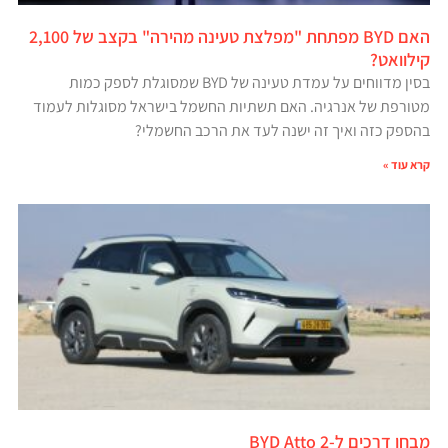
האם BYD מפתחת "מפלצת טעינה מהירה" בקצב של 2,100
קילוואט?
בסין מדווחים על עמדת טעינה של BYD שמסוגלת לספק כמות
מטורפת של אנרגיה. האם תשתיות החשמל בישראל מסוגלות לעמוד
בהספק כזה ואיך זה ישנה לעד את הרכב החשמלי?
קרא עוד »
מבחן דרכים ל-BYD Atto 2