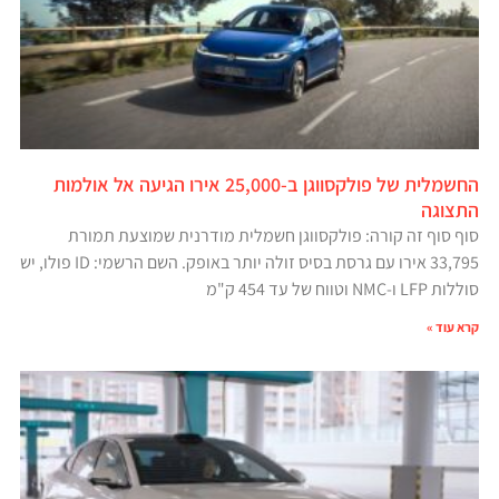
החשמלית של פולקסווגן ב-25,000 אירו הגיעה אל אולמות
התצוגה
סוף סוף זה קורה: פולקסווגן חשמלית מודרנית שמוצעת תמורת
33,795 אירו עם גרסת בסיס זולה יותר באופק. השם הרשמי: ID פולו, יש
סוללות LFP ו-NMC וטווח של עד 454 ק"מ
קרא עוד »