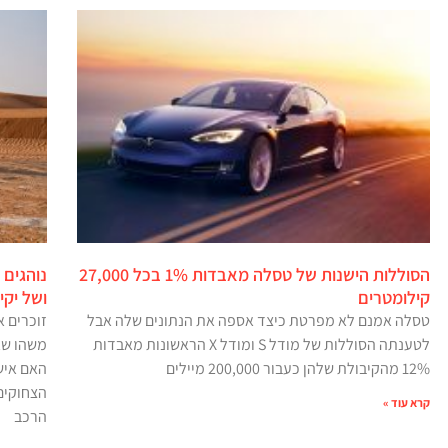
הסוללות הישנות של טסלה מאבדות 1% בכל 27,000
נוהגים
קילומטרים
ושל יק
טסלה אמנם לא מפרטת כיצד אספה את הנתונים שלה אבל
זוכרים 
לטענתה הסוללות של מודל S ומודל X הראשונות מאבדות
משהו שא
12% מהקיבולת שלהן כעבור 200,000 מיילים
האם איש
הצחוקים
קרא עוד »
הרכב