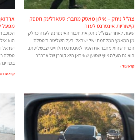
צה"ל ניתק – אילון מאסק מחבר: סטארלינק תספק
ארדואן 
קישוריות אינטרנט לעזה
מפעל ש
שעות לאחר שצה"ל ניתק את חיבור האינטרנט לעזה כחלק
מן המאמץ המלחמתי של ישראל, בעל השליטה ב'טסלה'
הוא איל
הכריז שהוא מחבר את העיר לאינטרנט הלווייני שבשליטתו.
ישראל ו
הוא גם העלה ציוץ שטוען שאיראן היא קורבן של ארה"ב
טסלה בק
במדינה
קרא עוד »
קרא עוד »