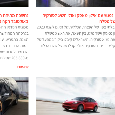
נפגש עם אילון מאסק ואולי השיג לטורקיה
ל טסלה
באוקטובר הקרוב
הכוכב הבלתי צפוי של העצרת הכללית של האום לשנת 2023
מכונית הסדאן החש
ון מאסק אשר פגש, בין השאר, את ראש ממשלת
בגרסתה המחודשת ו
את נשיא טורקיה. הישראלים קיבלו ביקור במפעל של
השנה. בתפריט: עיצו
ליפורניה, הטורקים אולי יקבלו מפעל שלם אצלם
רמות אבזור חדשות 
הדגמים למרות שאין
מ-205,630 שקלים
קרא עוד »