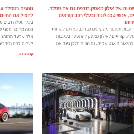
מיות של אילון מאסק רודפת גם את טסלה.
נוהגים בטסלה עם
, אנשי טכנולוגיה ובעלי רכב קוראים
להציל את החיים
ותו
בעלי טסלה רבים ממ
ייסבוק ומספר משקיעים כבדים, כמו גם לקוחות
במה מדובר מפני שב
סלה, קוראים לאילון מאסק להתפטר בעקבות
אלה שבעד המותג ו
בתיאוריה אנטישמית. גם הבית הלבן גינה את
לעלות להם וליקרים
קרא עוד »