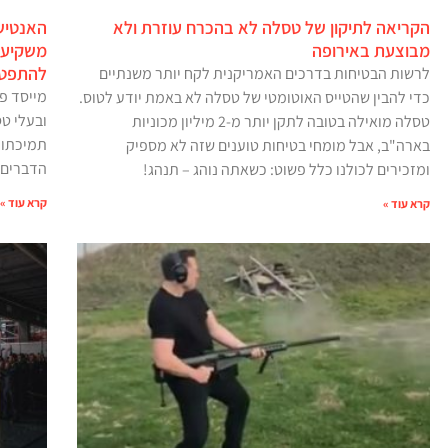
הקריאה לתיקון של טסלה לא בהכרח עוזרת ולא
האנטיש
מבוצעת באירופה
משקיעים
להתפטר
לרשות הבטיחות בדרכים האמריקנית לקח יותר משנתיים
מייסד פ
כדי להבין שהטייס האוטומטי של טסלה לא באמת יודע לטוס.
ובעלי ט
טסלה מואילה בטובה לתקן יותר מ-2 מיליון מכוניות
תמיכתו 
בארה"ב, אבל מומחי בטיחות טוענים שזה לא מספיק
הדברים
ומזכירים לכולנו כלל פשוט: כשאתה נוהג – תנהג!
קרא עוד »
קרא עוד »