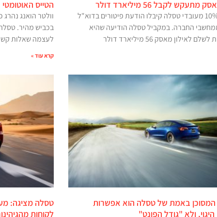
 מתעקש לקבל 56 מיליארד דולר
הטייס האוטומטי 
יותר מ-10% מעובדי טסלה קיבלו הודעת פיטורים בדוא"ל
ממחשבי החברה. במקביל טסלה הודיעה שהיא
בכביש מהיר. טסלה,
 לאילון מאסק 56 מיליארד דולר
לעצמה שאלות קשות
קרא עוד »
 המסוכן באמת של טסלה הוא אפשרות
טסלה מציגה: מער
היגוי, ולא "גודל הפונט"
לקוחות מהגיהינו