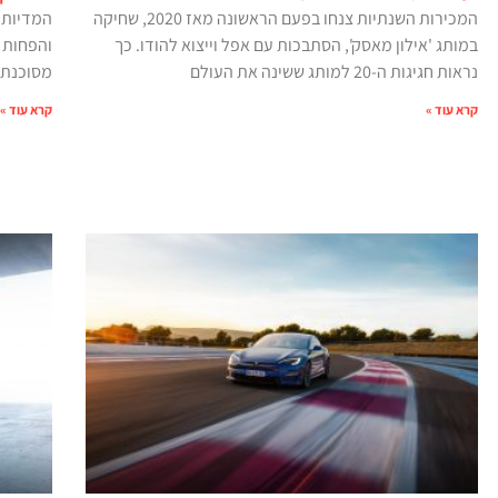
המכירות השנתיות צנחו בפעם הראשונה מאז 2020, שחיקה
המדיות 
במותג 'אילון מאסק', הסתבכות עם אפל וייצוא להודו. כך
והפחות 
נראות חגיגות ה-20 למותג ששינה את העולם
מסוכנת
קרא עוד »
קרא עוד »