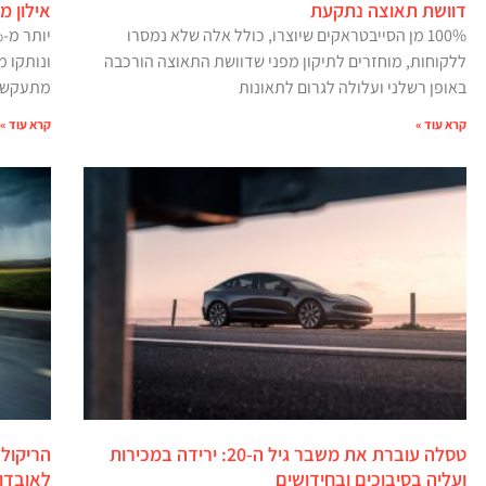
דוושת תאוצה נתקעת
אילון מאסק
100% מן הסייבטראקים שיוצרו, כולל אלה שלא נמסרו
ללקוחות, מוחזרים לתיקון מפני שדוושת התאוצה הורכבה
ונותקו 
באופן רשלני ועלולה לגרום לתאונות
מתעקשת לשלם
קרא עוד »
קרא עוד »
טסלה עוברת את משבר גיל ה-20: ירידה במכירות
הריקול
ועליה בסיבוכים ובחידושים
לאובדן 