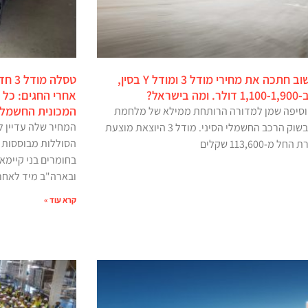
טסלה שוב חתכה את מחירי מודל 3 ומודל Y בסין,
טסלה
 בישראל?
אחרי החגים: כל
המכונית החשמלי
סיפה שמן למדורה הרותחת ממילא של מלחמת
המחיר שלה עדיין לא
מחירים בשוק הרכב החשמלי הסיני. מודל 3 היוצאת מוצעת
הסוללות מבוססות 
 מ-113,600 שקלים
בחומרים בני קיימא.
ובארה"ב מיד לאחר
קרא עוד »