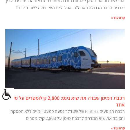
אחרי שזנחה את ניסאן לאנחות הונדה מפוררת גם את הברית בינה לבין
יצרנית הרכב הגדולה בארה"ב. אבל האם היא יכולה לשרוד לבד?
קרא עוד »
רכבת המימן שברה את שיא גינס: 2,800 קילומטרים על מיכל
אחד
רכבת הנוסעים Flirt H2 של שטדלר נסעה כמעט יומיים ללא הפסקה
והציבה את שיא המרחק לרכבת מימן על 2,803 קילומטרים
קרא עוד »