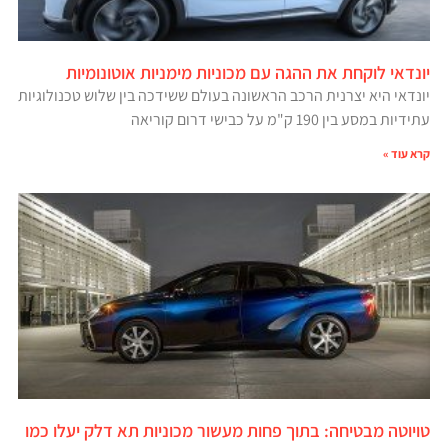
יונדאי לוקחת את ההגה עם מכוניות מימניות אוטונומיות
יונדאי היא יצרנית הרכב הראשונה בעולם ששידכה בין שלוש טכנולוגיות
עתידיות במסע בין 190 ק"מ על כבישי דרום קוריאה
קרא עוד »
טויוטה מבטיחה: בתוך פחות מעשור מכוניות תא דלק יעלו כמו