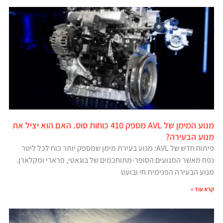
מנוע המימן של AVL מספק 410 כוחות סוס. האם הוא יציל את
מנוע הבעירה?
פיתוח חדש של AVL: מנוע בעירת מימן שמספק יותר כוח לכל ליטר
נפח מאשר המנועים הסופר-מתוחכמים של בוגאטי, פרארי ומקלארן.
מנוע הבעירה הפנימית חי ובועט
קרא עוד »