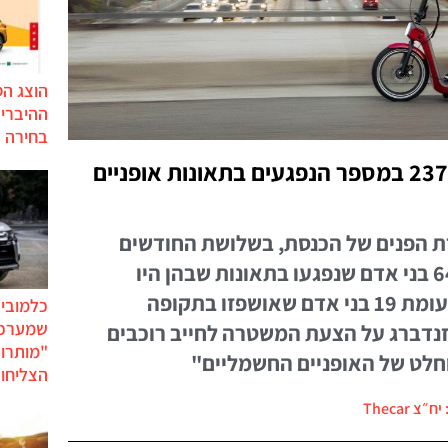
הוצג ה
בחירה 
מתחילת 2015: זינוק של 237% במספר הנפגעים בתאונות אופניים
עדת הפנים של הכנסת, בשלושת החודשים
הראשונים של השנה אושפזו 64 בני אדם שנפגעו בתאונות שבהן היו
מעורבים אופניים חשמליים, לעומת 19 בני אדם שאושפזו בתקופה
כלמוביל
שמערכו
נדברג על הצעת המשטרה לחייב רוכבים
"מותרו
מוחלט של האופניים החשמליים"
הצליחו 
״צ Thecar