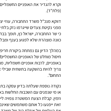
וקרא להגדיר את האופניים החשמליים כ
(פלת"ד).
דווקא מנכ"ל משרד התחבורה, עוזי יצ
מפני נקיטת צעדים שייגרמו נזק בלתי ה
כי שר התחבורה, ישראל כץ, תומך בב
כוונה מוצהרת שלא לפגוע בענף ומבלי
במהלך הדיון גם נמתחה ביקורת חרי
חיסול מוחלט של האופניים החשמליים"
באופניים, לרבות אופניים חשמליות, מ
צריך להיות בהשקעה בתשתית שבילי א
התחום".
נקודה נוספת שעלתה בדיון עסקה בתו
או מי שנמנים עם השכבות החלשות באוכ
וזמין. קבלת הצעת המשטרה צפויה ליי
זאת ייפגעו כל אותם משתמשים שאינם 
את העלויות של אוזלת היד של משרד ה