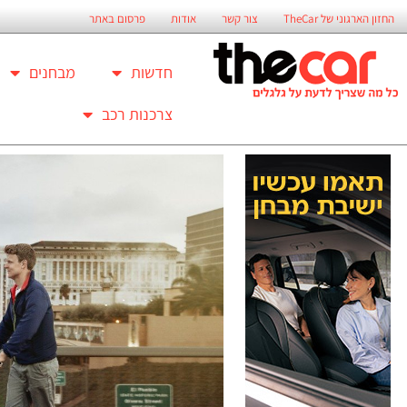
החזון הארגוני של TheCar
צור קשר
אודות
פרסום באתר
חדשות
מבחנים
צרכנות רכב