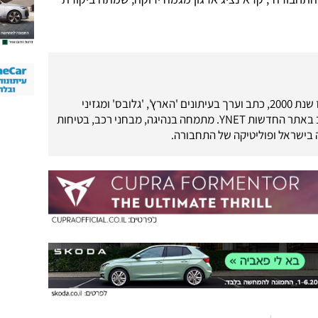
עיתונאי רכב מאז שנת 2000, כתב וערך בעיתונים 'הארץ', 'גלובס' ומגזיני
'מוטו-מדיה'. כתב באתר החדשות YNET. מתמחה בנהיגה, מבחני רכב, בטיחות
בישראל ופוליטיקה של התחבורה.