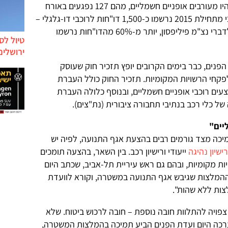
נפגעו כ-150 בני אדם שתאונות שבהן היו מעורבים אופניים חשמליים, מהם 127 נפגעים באורח
קל ושני הרוגים. נצ"מ פיליפסון ציינה כי מתחילת 2015 נרשמו כ-1,500 דו"חות לרוכבי דו-גלגלי –
רובם בגין נסיעה אסורה על מדרכות. לדברי נצ"מ פיליפסון, יותר מ-60% מהדו"חות נרשמו
טיול לס
ירושלים
הפנים, כבר בימים הקרובים יופץ תזכיר חוק שעוסק
חי הרשויות המקומיות. תזכיר החוק כולל העברת
ים רוכבי אופניים חשמליים, ובנוסף כלולה העברת
ל כלי רכב בנתיבי תחבורה ציבורית (נת"צים).
יים"
יכה מצד גורמים רבים בהצעת אגף התנועה, לפיה יש
ישיון נהיגה
ייעודי ורישיון רכב. בין השאר, בהצעה תומכים
ות מקומיות, ובהם גם ראש עיריית תל-אביב, שכתב היום
 ההמלצות שגיבש אגף התנועה במשטרה, וקורא לוועדת
צות ללא שהות".
 צפויה להתלוות חובה נוספת – חובה לרכוש ביטוח. שלא
ערכה היום ועדת הפנים הביע תמיכה בהמלצות המשטרה,