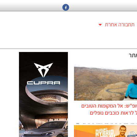
תחבורה אחרת
תר
ופ"ש: אל המקומות הטובים
לראות כוכבים נופלים