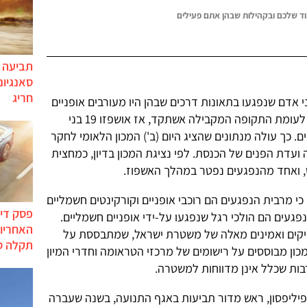
ד שלכם ובקהילות שבהן אתם פעילים
תביעה י
סאנגיונ
חריג
ון הראשון של 2015 אושפזו 64 בני אדם שנפגעו בתאונות דרכים שבהן היו מעורבים אופניים
וקורקינטים חשמליים – זינוק כ-237% לעומת התקופה המקבילה אשתקד, אז אושפזו 19 בני
. כך עולה מנתונים שהציג היום (ב') המכון הלאומי לחקר
 ועדת הפנים של הכנסת. לפי נציגת המכון בדיון, כמחצית
, ואחד מהנפגעים נפטר במהלך האשפוז.
ה כי מרבית הנפגעים הם רוכבי אופניים וקורקינטים חשמליים
פסק דין
ן יחסית מהנפגעים הם הולכי רגל שנפגעו על-ידי אופניים חשמליים.
האחריות
ויקים ואמינים מאלה של משטרת ישראל, שמתבססת על
תקלה ס
מכון מבוססים על רישומים של מרכזי הטראומה וחדרי המיון
רבות שכלל אינן מדווחות למשטרה.
פיליפסון, ראש מדור תביעות באגף התנועה, בשנה שעברה