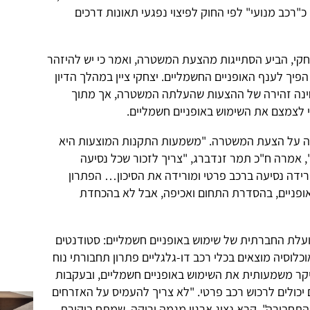
"רכב מנועי" לפי החוק לפיצוי נפגעי תאונות דרכים
חקי, הביע הסתייגות מהצעת המשטרה, ואמר כי יש להיזהר
פיך לענף האופניים החשמליים. יצחקי ציין במהלך הדיון
חינה זהירה של ההצעות שהעלתה המשטרה, אך מתוך
 לצמצם את השימוש באופניים חשמליים.
פה על הצעת המשטרה. "משמעות התקנות המוצעות היא
, אמרה ח"כ תמר זנדברג, "צריך לזכור שכל נסיעה
ורידה נסיעה ברכב פרטי ומורידה את הסיכון… הפתרון
ופניים, בהסדרת התחום ואכיפה, אבל לא בהכחדת
עלת החברתית של שימוש באופניים חשמליים: סטודנטים
לוסיה מוצאים בכלי רכב דו-גלגליים פתרון תחבורתי נוח
קר משמעותית את השימוש באופניים חשמליים, ובעקבות
יכולים לרכוש רכב פרטי. "לא צריך להעמיס על האזרחים
תחבורה", קרא נציג ארגון מגמה ירוקה, שמתח ביקורת