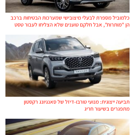
כלמוביל מספרת לבעלי מיצובישי שמערכות הבטיחות ברכב
הן "מותרות", אבל חלקם טוענים שלא הצליחו לעבור טסט
תביעה ייצוגית: מנועי טורבו-דיזל של סאנגיונג רקסטון
מתפגרים בשיעור חריג