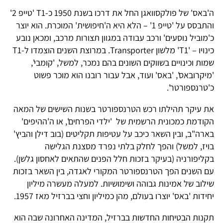
ה'באס' של פולקסוואגן החל את דרכו בשנת 1950 כ-T1 'טייפ 2'
והתבסס על 'טייפ 1' – הלא היא ה'חיפושית' המוכרת. הוא יוצר
כ'מוביל נוסעים' ורכב עבודה במגוון תצורות מרכב, ומכאן נובע
כינויו – 'T1' מלשון Transporter. במרוצת השנים הוצמדו ל-T1
שמות וכינויים בשווקים השונים בהם נמכר, למשל, 'קומבי',
'מיקרובאס', 'באס' ועוד, אבל עבור רובנו הוא מוכר פשוט
כ'טרנספורטר'.
את עיקר תהילתו רכש הטרנספורטר בשנות השישים של המאה
הקודמת כמכונית הרשמית של 'ילדי הפרחים', או ה'ההיפים'
בארה"ב, ובין השאר כיכב על עטיפות תקליטים (בוב דילן והביץ'
בויז, למשל) והפך לחלק בלתי נפרד מסצנת הגלישה
בקליפורניה (בעיקר בזכות חלל הפנים שהתאים לאחסון גלשן).
עם השנים הפך הטרנספורטר המקורי לאגדה, בין השאר בזכות
שילוב של אמינות גבוהה ושימושיות. למעלה מעשרה מיליון
יחידות 'באס' יוצרו בעולם, מהן כמיליון וחצי בברזיל מאז 1957.
תקנות הבטיחות החדשות בברזיל, המדינה האחרונה שבה הוא