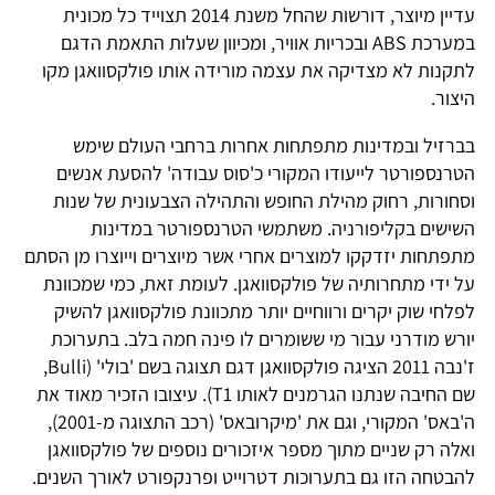
עדיין מיוצר, דורשות שהחל משנת 2014 תצוייד כל מכונית
במערכת ABS ובכריות אוויר, ומכיוון שעלות התאמת הדגם
לתקנות לא מצדיקה את עצמה מורידה אותו פולקסוואגן מקו
היצור.
בברזיל ובמדינות מתפתחות אחרות ברחבי העולם שימש
הטרנספורטר לייעודו המקורי כ'סוס עבודה' להסעת אנשים
וסחורות, רחוק מהילת החופש והתהילה הצבעונית של שנות
השישים בקליפורניה. משתמשי הטרנספורטר במדינות
מתפתחות יזדקקו למוצרים אחרי אשר מיוצרים וייוצרו מן הסתם
על ידי מתחרותיה של פולקסוואגן. לעומת זאת, כמי שמכוונת
לפלחי שוק יקרים ורווחיים יותר מתכוונת פולקסוואגן להשיק
יורש מודרני עבור מי ששומרים לו פינה חמה בלב. בתערוכת
ז'נבה 2011 הציגה פולקסוואגן דגם תצוגה בשם 'בולי' (Bulli,
שם החיבה שנתנו הגרמנים לאותו T1). עיצובו הזכיר מאוד את
ה'באס' המקורי, וגם את 'מיקרובאס' (רכב התצוגה מ-2001),
ואלה רק שניים מתוך מספר איזכורים נוספים של פולקסוואגן
להבטחה הזו גם בתערוכות דטרוייט ופרנקפורט לאורך השנים.