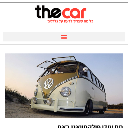
תם עידן פולקסוואגן באס