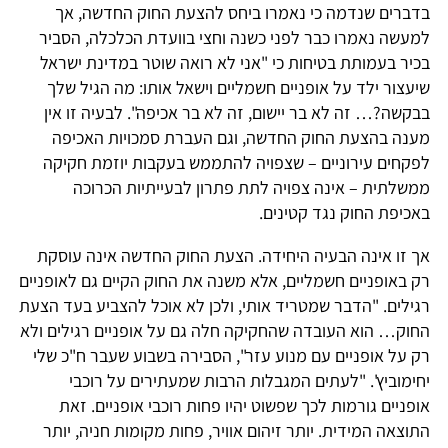
בדברים שנדמה כי נאמרו ביחס להצעת החוק החדשה, אך
למעשה נאמרו כבר לפני כשנה וחצי בוועדת הכלכלה, הסביר
בכיר בעמותת בטיחות כי "אני לא רואה שוטר במדינת ישראל
שיעצור ילד על אופניים חשמליים וישאל אותו: מה הגיל שלך
בבקשה?… זה לא בר יישום, זה לא בר אכיפה". לבעיה זו אין
מענה בהצעת החוק החדשה, וגם העברת סמכויות האכיפה
לפקחים עירוניים – שצפויה להתממש בעקבות יוזמת חקיקה
ממשלתית – אינה צפויה לתת פתרון לבעייתיות הכרוכה
באכיפת החוק נגד קטינים.
אך זו אינה הבעיה היחידה. הצעת החוק החדשה אינה עוסקת
רק באופניים חשמליים, אלא משנה את החוק הקיים גם לאופניים
רגילים. "הדבר שמטריד אותי, ולכן לא אוכל להצביע בעד הצעת
החוק… הוא העובדה שהחקיקה חלה גם על אופניים רגילים ולא
רק על אופניים עם מנוע עזר", הסבירה בשבוע שעבר ח"כ שלי
יחימוביץ'. "לעתים המגבלות הרבות שמעתירים על רוכבי
אופניים גורמות לכך שפשוט יהיו פחות רוכבי אופניים. זאת
התוצאה המידית. יותר זיהום אוויר, פחות מקומות חניה, יותר