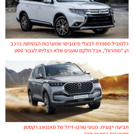
כלמוביל מספרת לבעלי מיצובישי שמערכות הבטיחות ברכב
הן "מותרות", אבל חלקם טוענים שלא הצליחו לעבור טסט
תביעה ייצוגית: מנועי טורבו-דיזל של סאנגיונג רקסטון
מתפגרים בשיעור חריג