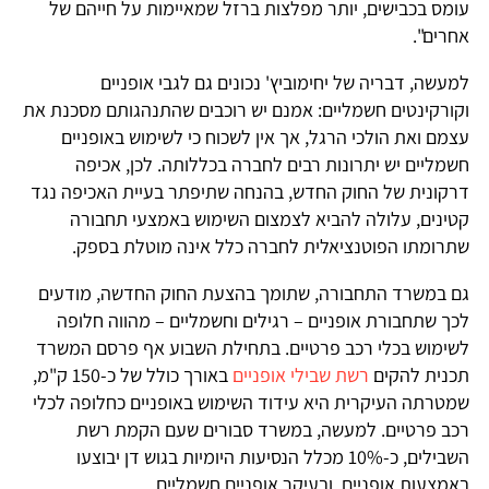
עומס בכבישים, יותר מפלצות ברזל שמאיימות על חייהם של
אחרים".
למעשה, דבריה של יחימוביץ' נכונים גם לגבי אופניים
וקורקינטים חשמליים: אמנם יש רוכבים שהתנהגותם מסכנת את
עצמם ואת הולכי הרגל, אך אין לשכוח כי לשימוש באופניים
חשמליים יש יתרונות רבים לחברה בכללותה. לכן, אכיפה
דרקונית של החוק החדש, בהנחה שתיפתר בעיית האכיפה נגד
קטינים, עלולה להביא לצמצום השימוש באמצעי תחבורה
שתרומתו הפוטנציאלית לחברה כלל אינה מוטלת בספק.
גם במשרד התחבורה, שתומך בהצעת החוק החדשה, מודעים
לכך שתחבורת אופניים – רגילים וחשמליים – מהווה חלופה
לשימוש בכלי רכב פרטיים. בתחילת השבוע אף פרסם המשרד
תכנית להקים
רשת שבילי אופניים
באורך כולל של כ-150 ק"מ,
שמטרתה העיקרית היא עידוד השימוש באופניים כחלופה לכלי
רכב פרטיים. למעשה, במשרד סבורים שעם הקמת רשת
השבילים, כ-10% מכלל הנסיעות היומיות בגוש דן יבוצעו
באמצעות אופניים, ובעיקר אופניים חשמליים.