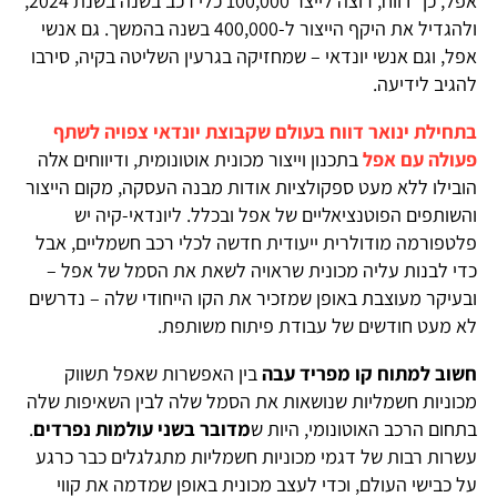
אפל, כך דווח, רוצה לייצר 100,000 כלי רכב בשנה בשנת 2024,
ולהגדיל את היקף הייצור ל-400,000 בשנה בהמשך. גם אנשי
אפל, וגם אנשי יונדאי – שמחזיקה בגרעין השליטה בקיה, סירבו
להגיב לידיעה.
בתחילת ינואר דווח בעולם שקבוצת יונדאי צפויה לשתף
פעולה עם אפל
בתכנון וייצור מכונית אוטונומית, ודיווחים אלה
הובילו ללא מעט ספקולציות אודות מבנה העסקה, מקום הייצור
והשותפים הפוטנציאליים של אפל ובכלל. ליונדאי-קיה יש
פלטפורמה מודולרית ייעודית חדשה לכלי רכב חשמליים, אבל
כדי לבנות עליה מכונית שראויה לשאת את הסמל של אפל –
ובעיקר מעוצבת באופן שמזכיר את הקו הייחודי שלה – נדרשים
לא מעט חודשים של עבודת פיתוח משותפת.
חשוב למתוח קו מפריד עבה
בין האפשרות שאפל תשווק
מכוניות חשמליות שנושאות את הסמל שלה לבין השאיפות שלה
בתחום הרכב האוטונומי, היות ש
מדובר בשני עולמות נפרדים
.
עשרות רבות של דגמי מכוניות חשמליות מתגלגלים כבר כרגע
על כבישי העולם, וכדי לעצב מכונית באופן שמדמה את קווי