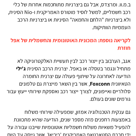
ב.מ.וו. ומרצדס, אבל גם ביצרניות מתוחכמות אחרות של כלי
רכב חשמליים, למשל לוסיד מוטורס האמריקנית ו-Nio הסינית,
ולא ביצרניות "הלחם והחמאה" הסיניות או ביצרניות הרכב
העממיות הוותיקות.
לקריאה נוספת: המכונית האוטונומית והחשמלית של אפל
חוזרת
אגב, הערבוב בין ייצור רכב לבין תעשיית האלקטרוניקה לא
מתחיל ונגמר בטסלה או באפל. יצרנית הרכב הסינית
ג'ילי
הודיעה לאחרונה על שיתוף פעולה עם יצרנית החומרה
הטאיוונית
Foxconn
, אשר בין השאר מייצרת גם טלפונים
סלולריים ואייפונים, לצורך ייצור רכב ואספקת שירותי ייעוץ עבור
גורמים שונים בעולם.
גם ענקית הטכנולוגיה אמזון, שמפעילה שירותי משלוח
באמצעות רחפנים מזה מספר שנים, הודיעה שהיא מתכוונת
להפעיל משאיות משלוח חשמליות אוטונומיות שייבנו עבורה על
ידי חברת הסטארטאפ האמריקנית 'ריביאן', אשר גייסה עד היום