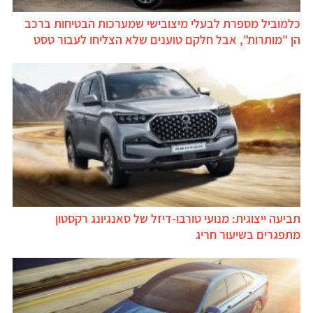
כלמוביל מספרת לבעלי מיצובישי שמערכות הבטיחות ברכב
הן "מותרות", אבל חלקם טוענים שלא הצליחו לעבור טסט
תביעה ייצוגית: מנועי טורבו-דיזל של סאנגיונג רקסטון
מתפגרים בשיעור חריג