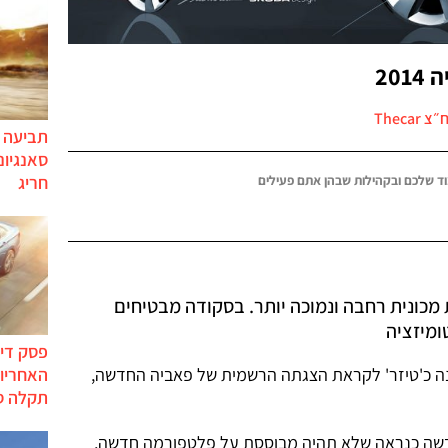
20
Thecar
תביעה י
סאנגיונ
חריג
ד שלכם ובקהילות שבהן אתם פעילים
כונית רחבה ונמוכה יותר. בסקודה מבטיחים
ומיזציה
פסק דין
נה כ'טיזר' לקראת הצגתה הרשמית של פאביה החדשה,
האחריות
תקלה ס
דשה כנראה שלא תהיה מבוססת על פלטפורמה חדשה,