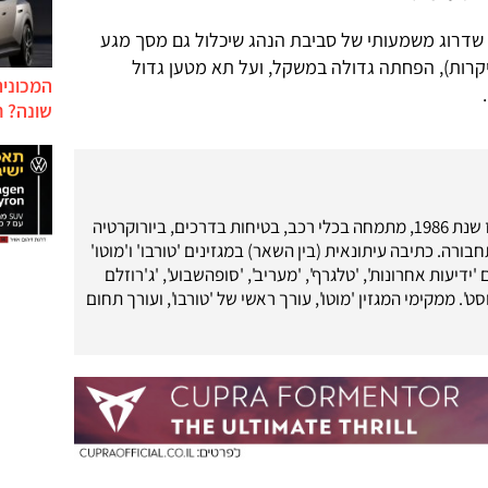
 שדרוג משמעותי של סביבת הנהג שיכלול גם מסך מגע
 יקרות), הפחתה גדולה במשקל, ועל תא מטען גדול
המכונית
שונה? ח
עיתונאי רכב מאז שנת 1986, מתמחה בכלי רכב, בטיחות בדרכים, ביורוקרטיה
בורה. כתיבה עיתונאית (בין השאר) במגזינים 'טורבו' ו'מוטו'
 'ידיעות אחרונות', 'טלגרף', 'מעריב', 'סופהשבוע', 'ג'רוזלם
ט'. ממקימי המגזין 'מוטו', עורך ראשי של 'טורבו', ועורך תחום