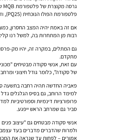
גרס
פלטפורמת הפולו הנוכחית (PQ25), וזאת, בין השאר, כדי להוזיל את עלויות הפיתוח והייצור שלה.
אם זה באמת יהיה המצב החסרון, כמו
רבות מן המתחרות בה, למשל רנו קליאו (שעברה די
גם המתלים, במקרה זה, יהיו מק-פרסו
מתקדם.
עם זאת, אנשי סקודה מבטיחים "מכוני
של סקודה", כלומר גודל חיצוני ומרחב 
פאביה החדשה תהיה רחבה בתשעה סנטי
פרופורציות דינמיות וספורטיביות למד
סביר גם שמרחב הראש ייפגע.
אנשי סקודה מבטחים גם "עיצוב פנים ו
ולמרות שהדברים מדברים בעד עצמם, 
אמורים – לפחות עד שנראה את המכונ