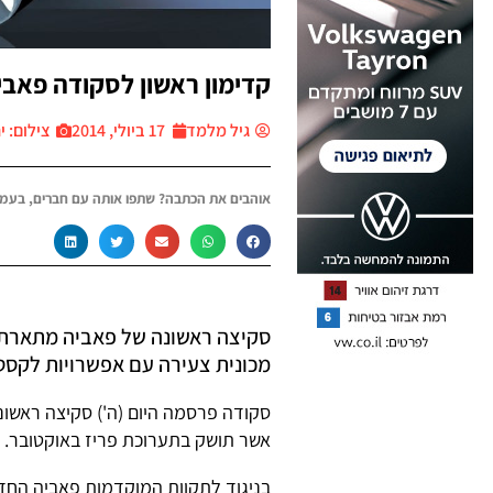
קדימון ראשון לסקודה פאביה 14
גיל מלמד
17 ביולי, 2014
צילום: יח״צ 
אוהבים את הכתבה? שתפו אותה עם חברים, בעמו
סקיצה ראשונה של פאביה מתארת מ
מכונית צעירה עם אפשרויות לקסט
סקודה פרסמה היום (ה') סקיצה ראשו
אשר תושק בתערוכת פריז באוקטובר.
בניגוד לתקוות המוקדמות פאביה הח