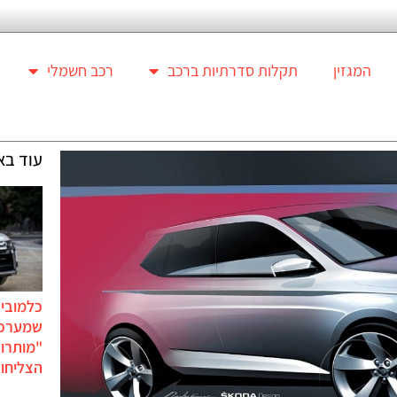
המגזין
תקלות סדרתיות ברכב
רכב חשמלי
עוד בא
כלמוביל
שמערכו
"מותרו
הצליחו 