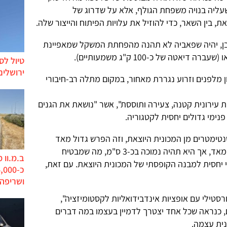
ה מקוצרת של פלטפורמת MQB שעליה בנויה משפחת הגולף, אלא על שדרוג של
בן, יהיה שפאביה לא תהנה מהפחתת המשקל שמאפיינת
אטה של כ-100 ק"ג משמעותיים).
טיול לס
ירושלים
ן מלפנים וזרוע נגררת מאחור, במקום מתלה רב-חיבורי
ת עירונית קטנה, צעירה ותוססת", אשר "נושאת את הגנים
פנימי גדולים יחסית לקטגוריה.
מטרים מן המכונית היוצאת, וזה הפרש גדול מאד
למימד הרוחב, גם בסיס הגלגלים גדל מאד, אך היא תהיה נמוכה בכ-3 ס"מ, מה שמבטיח
ב.מ.וו 
י יחסית למבנה הקופסתי של המכונית היוצאת. עם זאת,
ושריפה
רסטילי עם אופציות אינדבידואליות לקסטומיזציה",
כנראה שכל אחד יצטרך לדמיין בעצמו במה דברים
ית עצמה.