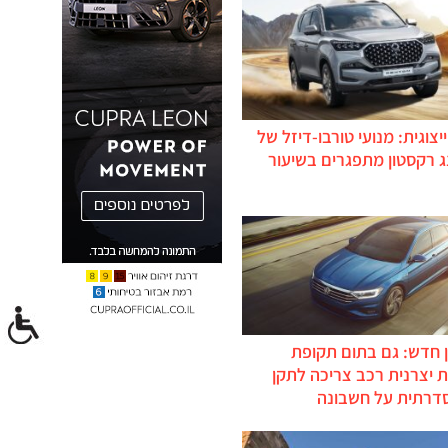
יצוגית: מנועי טורבו-דיזל של
ג רקסטון מתפגרים בשיעור
 חדש: גם בתום תקופת
 יצרנית רכב צריכה לתקן
דרתית על חשבונה