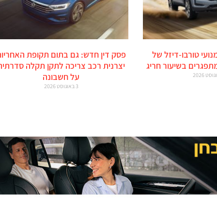
מנועי טורבו-דיזל של
פסק דין חדש: גם בתום תקופת האחריות
מתפגרים בשיעור חריג
יצרנית רכב צריכה לתקן תקלה סדרתית
על חשבונה
3 באוגוסט 2026