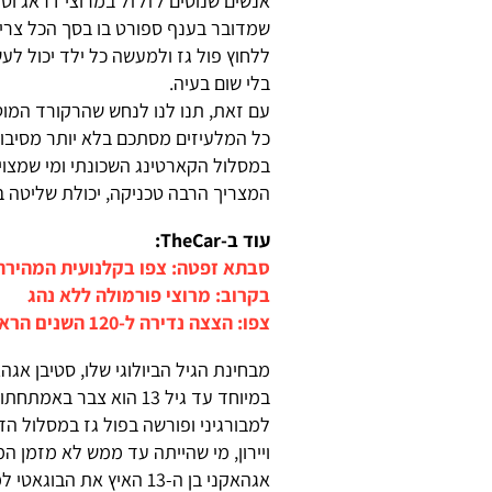
אנשים שנוטים לזלזל במרוצי דראג וטו
שמדובר בענף ספורט בו בסך הכל צריכ
ללחוץ פול גז ולמעשה כל ילד יכול לע
בלי שום בעיה.
עם זאת, תנו לנו לנחש שהרקורד המוט
כל המלעיזים מסתכם בלא יותר מסיבו
במסלול הקארטינג השכונתי ומי שמצוי 
המצריך הרבה טכניקה, יכולת שליטה בר
עוד ב-TheCar:
סבתא זפטה: צפו בקלנועית המהירה
בקרוב: מרוצי פורמולה ללא נהג
צפו: הצצה נדירה ל-120 השנים הראשונות של סקודה
מבחינת הגיל הביולוגי שלו, סטיבן אג
במיוחד עד גיל 13 הוא צ
למבורגיני ופורשה בפול גז במסלול ה
ויירון, מי שהייתה עד ממש לא מזמן ה