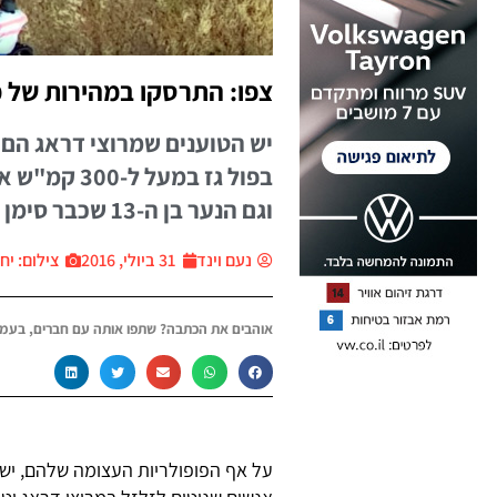
צפו: התרסקו במהירות של מעל ל-300 קמ"ש ויצ
יש הטוענים שמרוצי דראג הם
בפול גז במע
וגם הנער בן ה-13 שכבר סימן "וי" על נהיגה בפול גז בבוגאטי ויירון
נעם וינד
31 ביולי, 2016
צילום: יח״צ ar
אוהבים את הכתבה? שתפו אותה עם חברים, בעמו
על אף הפופולריות העצומה שלהם, יש