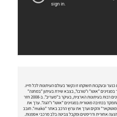
כנער ובעקבות תשוקתו זו נקשר בעולם העיתונות לכל חייו.
במגזינים "אוטו" ו"טורבו", בצבא שירת בעיתון "במחנה"
ומשם המשיך לשנים רבות בעיתונות הארצית, בעיקר ב"מעריב". ב-2008 חזר
מקד בכתיבה מוטורית במגזינים "אוטו" ו"הגה". ערך את
אתר האינטרנט "מוטוקאר" והקים וערך את ערוץ הרכב באתר "mako". חובב
נעה אחורית ודריפטים ומקבל צביטה בלב מרכבי אספנות.