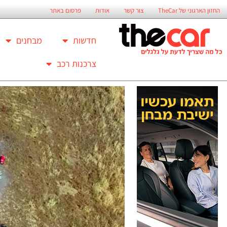
החזון הארגוני של TheCar
צור קשר
אודות
פרסום באתר
חדשות
מבחנים
צרכנות רכב