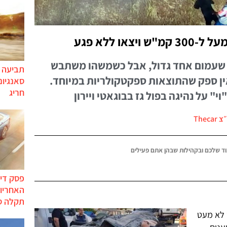
או ללא פגע
 שעמום אחד גדול, אבל כשמשהו משתבש
תביעה י
ל ל-300 קמ"ש אין ספק שהתוצאות ספקטקולריות במיוחד.
סאנגיונ
חריג
Thec
ד שלכם ובקהילות שבהן אתם פעילים
פסק דין
האחריות
תקלה ס
 לא מעט