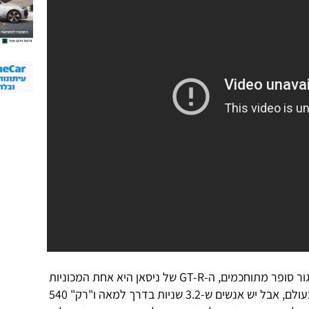
בזכות מערכת הנעה כפולה ובקרת שיגור סופר מתוחכמים, ה-GT-R של ניסאן היא אחת המכוניות
הסדרתיות עם יכולות הזינוק הטובות בעולם, אבל יש אנשים ש-3.2 שניות בדרך למאה ו"רק" 540