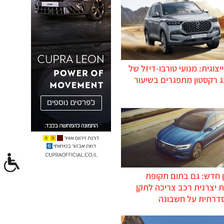
יצוגית: מנועי טורבו-דיזל של
ג רקסטון מתפגרים בשיעור
 חדש: גם בתום תקופת
 יצרנית רכב צריכה לתקן
דרתית על חשבונה