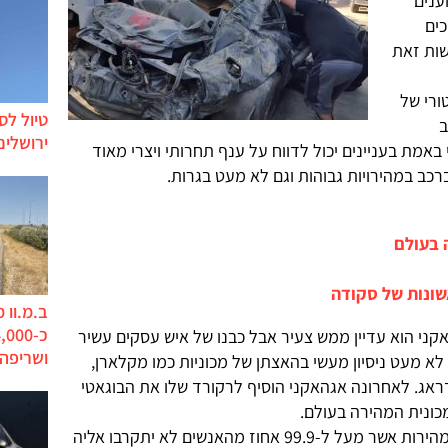
ענים
ים
שות זאת
ורי של
טיול לס
ב
ירושלים
באמת בעניינים יכול לדווח על ענף תחרותי ויצרי מאוד
כב במהירויות גבוהות וגם לא מעט בגרות.
 בעולם
ב.מ.וו 
האקני הוא עדיין ממש צעיר אבל כבנו של איש עסקים עשיר
ושריפה
בר באמתחתו לא מעט ניסיון מעשי בהאצתן של מכוניות כמו מקלארן,
דראג. לאחרונה אגהאקני הוסיף לרקורד שלו את הבוגאטי
מכונית המהירה בעולם.
אגהאקני בן ה-13 האיץ את הבוגאטי למהירות אשר מעל ל-99.9 אחוז מהאנשים לא יתקרבו אליה