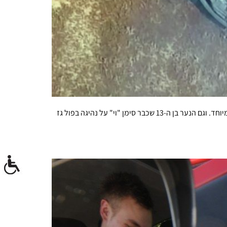
יש הטוענים שמרוצי דראג הם שעמום אחד גדול, אבל כשמשהו משתבש בפול גז במעל ל-300 קמ"ש אין ספק שהתוצאות ספקטקולריות במיוחד. וגם הנער בן ה-13 שכבר סימן "וי" על נהיגה בפול גז