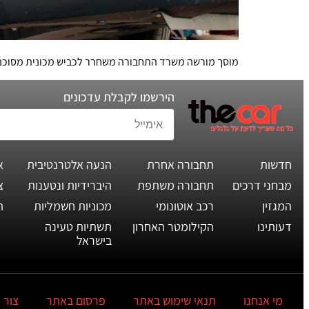
מוסך מורשה משרד התחבורה משחרר לכביש מכונית מסוכנת
הירשמו לקבלת עדכונים
חדשות
תחבורה אחרת
הנעה אלטרנטיבית
א
מבחני דרכים
תחבורה משתפת
היברידיות ונטענות
צ
המגזין
רכב אוטונומי
מכוניות חשמליות
ת
דעותינו
הקילומטר האחרון
תשתיות טעינה
בישראל
מי אנחנו
תנאי שימוש באתר
פרסום באתר
צור 