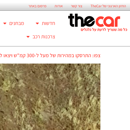
החזון הארגוני של TheCar
צור קשר
אודות
פרסום באתר
חדשות
מבחנים
צרכנות רכב
צפו: התרסקו במהירות של מעל ל-300 קמ"ש ויצאו ללא פגע