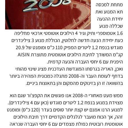
מתחת למכסה
תא המנוע ואת
יחידת ההנעה
שכללה מנוע
1.6 אטמוספרי ותיק וגיר 4 הילוכים אוטומטי ארכאי מחליפה
כעת יחידת הנעה חדשה לחלוטין, הכוללת מנוע 3 צילינדרים
מוגדש בנפח 1.2 ליטרים המפיק 110 כ"ס ומומנט של 20.9
קג"מ המשודך לתיבת הילוכים אוטומטית מתוצרת AISIN
היפנית עם 6 יחסי העברה והנעה קדמית.
ואכן, האריה בגרסתו המוגדשת העדכנית מציג שינוי מהותי
בדחף לעומת העבר וה-2008 מתגלה כמכונית המהירה ביותר
בהשוואה זו הן בזינוקים מהמקום והן בתאוצות ביניים.
ממש מעט מאחורי ה-2008 אנו פוגשים את הקפצ'ור שגם הוא
מצוידת במנוע בנפח 1.2 ליטרים מוגדש (כאן עם 4 צילינדרים).
למנוע הרנו אמנם יש קצת יותר סוסים בעדר (120 כ"ס) ומומנט
זהה, אך הכוח מועבר לגלגלים הקדמיים דרך תיבת הילוכים
אוטומטית רובוטית כפולת מצמדים עם 6 יחסי העברה שנראה