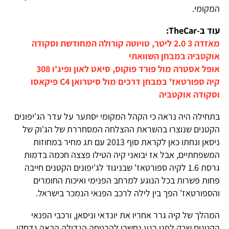
המקומי.
עוד ב-TheCar:
מאזדה 3 2.0 ליטר, טויוטה קורולה המחודשת וסקודה
אוקטביה במבחן השוואתי
אופל אסטרה מול פורד פוקוס, סיאט לאון ופיג'ו 308
קיה ספורטאז' במבחן דרכים מול סיטרואן C4 פיקאסו
וסקודה אוקטביה
בתחילה היה נראה כי הקהל המקומי יסתער על עדר הג'יפונים
הקטנים שנוצרו בהשראת ההצלחה המסחררת של הג'וק של
ניסאן ונחתו כאן לקראת סוף 2013 עם תג מחיר במחוזות
המשפחתיים, אבל אז יבואני קיה הטילו פצצה חכמה בדמות
גרסת 1.6 לקיה ספורטאז' שבניגוד לג'יפונים הקטנים חייבה
פחות פשרות בכל הנוגע למרחב הפנימי ואיכות החומרים
והספורטאז' הפך בין לילה לרכב הפנאי הנמכר בישראל.
המהלך של קיה גרר אחריו את יונדאי וניסאן, ורכבי הפנאי
הקטנים שרק לפני רגע נחשבו להבטחה הגדולה הבאה נדחקו