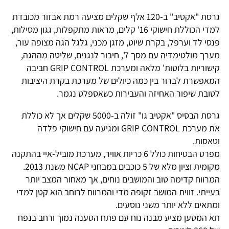
גרסת "אקטיב" ב-120 אלף שקלים מציעה רמת אבזור מכובדת
למדי הכוללת חישוקי 16' קלים, מראות מתקפלות, גגון מסילות,
פנסי לד וערפל, בקרת שיוט, מזגן מכני, גלגל הגה מצופה עור,
מערך מולטימדיה עם מסך 7', חיבור לנגנים, שליטה מההגה,
קישוריות בלוטות' מלאה ומערכת GRIP CONTROL חביבה
המאפשרת לברור בין כמה כיולים של מערכת בקרת היציבות
לטובת שיפור האחיזה והעבירות כשאספלט נגמר.
גרסת הבסיס "אקטיב גו" זולה ב-5000 שקלים אך לא כוללת
את מערכת GRIP CONTROL ומגיעה עם חישוקי פלדה
וטאסות.
מפרט הבטיחות כולל 6 כריות אוויר, מערכת מוביל-איי בהתקנה
מקומית וציון מלא של 5 כוכבים במבחני NCAP משנת 2013.
המרווח קדימה טוב והמושבים נוחים, אך מאחור המצב יותר
בעייתי. זווית המושב זקופה מדי והמרווח לרוחב הוא קטן למדי
ומתאים ללא יותר משני נוסעים.
תא המטען מציע מבנה נוח עם פתח הטענה נמוך ורחב בנפח