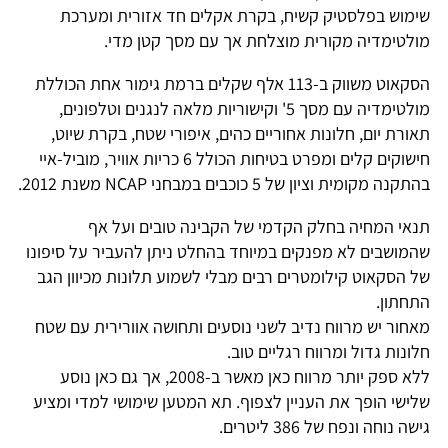
שימוש בפלסטיק קשיח, בקרת אקלים חד אזורית ומערכת
מולטימדיה מקורית מוצלחת אך עם מסך קטן מדי.
הסקאוט משווק ב-113 אלף שקלים ברמת גימור אחת הכוללת
מולטימדיה עם מסך 5' וקישוריות מלאה לנגנים וטלפונים,
תאורת יום, חלונות אחוריים כהים, איפורי שטח, בקרת שיוט,
חישוקים קלים ומפרט בטיחות הכולל 6 כריות אוויר, מוביל-איי
בהתקנה מקומית וציון של 5 כוכבים במבחני NCAP משנת 2012.
תנאי המחיה בחלק הקדמי של הקבינה טובים ועל אף
שהמושבים לא מפנקים במיוחד בהחלט ניתן להעביר על סיפונו
של הסקאוט קילומטרים רבים מבלי לשמוע תלונות מכיוון הגב
התחתון.
מאחור יש מרווח נדיב לשני נוסעים ותחושה אוורירית עם שטח
חלונות גדול ומרווח רגליים טוב.
ללא ספק יותר מרווח כאן מאשר ב-2008, אך גם כאן נוסע
שלישי הופך את העניין לצפוף. תא המטען שימושי למדי ומציע
גישה נוחה ונפח של 386 ליטרים.