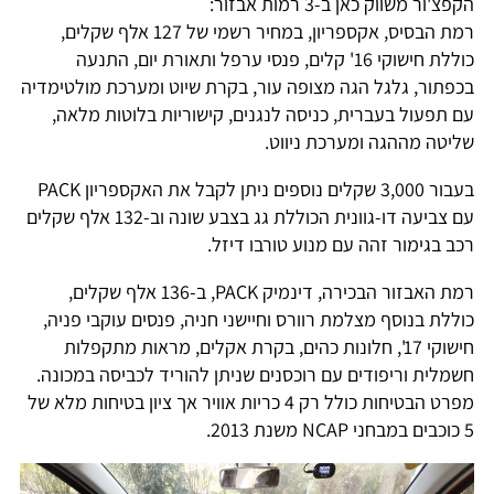
הקפצ'ור משווק כאן ב-3 רמות אבזור:
רמת הבסיס, אקספריון, במחיר רשמי של 127 אלף שקלים,
כוללת חישוקי 16' קלים, פנסי ערפל ותאורת יום, התנעה
בכפתור, גלגל הגה מצופה עור, בקרת שיוט ומערכת מולטימדיה
עם תפעול בעברית, כניסה לנגנים, קישוריות בלוטות מלאה,
שליטה מההגה ומערכת ניווט.
בעבור 3,000 שקלים נוספים ניתן לקבל את האקספריון PACK
עם צביעה דו-גוונית הכוללת גג בצבע שונה וב-132 אלף שקלים
רכב בגימור זהה עם מנוע טורבו דיזל.
רמת האבזור הבכירה, דינמיק PACK, ב-136 אלף שקלים,
כוללת בנוסף מצלמת רוורס וחיישני חניה, פנסים עוקבי פניה,
חישוקי 17', חלונות כהים, בקרת אקלים, מראות מתקפלות
חשמלית וריפודים עם רוכסנים שניתן להוריד לכביסה במכונה.
מפרט הבטיחות כולל רק 4 כריות אוויר אך ציון בטיחות מלא של
5 כוכבים במבחני NCAP משנת 2013.