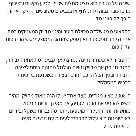
ישיבה על הגובה הוא מציג מתלים שכוילו לכיוון הקשיח ובצירוף
מרכז כובד גבוה תחת לחץ או בכבישים משובשים החלק האחורי
הופך לקופצני מדי.
הסקאוט מציג שלדה מכוילת היטב והיגוי מדויק המעניקים רמת
אחיזה יותר ממספקת ואין ספק שהנהג הממוצע ירגיש הכי בטוח
על סיפונו.
הקפצ'ור לא מעודד נהיגה נמרצת אך מציע רמת אחיזה גבוהה,
ההגה מנותק אך מדויק וזוויות הגלגול מתונות ביחס ליציבה
הגבוהה ובסך הכל הרכב "זורם" בצורה משכנעת בין פיתולי
הכביש המסולסל.
ה-2008 מציג ניגודים. מצד אחד יש לו הגה מאוד מדויק ומהיר
השש להכניס את הרכב לפניה, אך מאידך זוויות הגלגול
מוחשיות יותר והשלדה מושפעת יותר מהעברות משקל ובידיים
לא מיומנות הוא עלול להפחיד לעיתים עם הרגשה מעט
תזזיתית מדי.