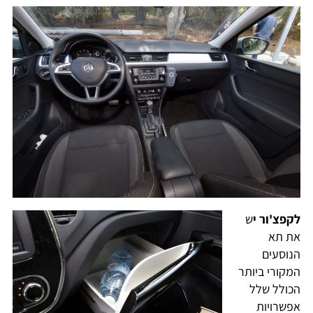
לקפצ'ור י
ש
את תא
הנוסעים
המקורי ביותר
הכולל שלל
אפשרויות