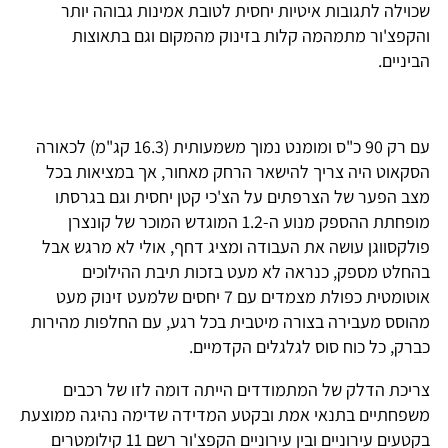
שכוילה לתגובות איטיות יחסית לטובת אמינות גבוהה יותר
והקפצ'ור מתמהמה קלות בזינוק מהמקום וגם בתאוצות
הביניים.
עם רק 90 כ"ס ומומנט נמוך משמעותית (16.3 קג"מ) לכאורה
הסקאוט היה צריך להישאר הרחק מאחור, אך במציאות בכל
מצב הפער של הצרפתים על הצ'כי קטן יחסית וגם בגרסתו
מופחתת ההספק מנוע ה-1.2 המוגדש המוכר של קונצרן
פולקסווגן עושה את העבודה ומציג דחף, אולי לא מרגש אבל
בהחלט מספק, כנראה לא מעט בזכות תיבת ההילוכים
אוטומטית כפולת מצמדים עם 7 יחסים שלמעט זינוק מעט
מהוסס מעבירה בצורה מיטבית בכל רגע, עם החלפות מהירות
כברק, כל כוח סוס לגלגלים הקדמיים.
צריכת הדלק של המתמודדים הייתה דומה לזו של רכבים
משפחתיים בתנאי אמת ובקטע המדידה שדימה נהיגה ממוצעת
בקטעים עירוניים ובין עירוניים הקפצ'ור רשם 11 קילומטרים