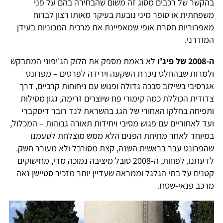
בהקשר של רכבים מסוג זה משום שהבחירה בהם על פני
משפחתית או סופר מיני נובעת בעיקר מאותו רצון לברוח
מאפרוריות חסרת אופי שמאפיינת את מרבית המכוניות בעידן
המודרני.
ה-2008 של פיג'ו
לא באמת מספק את הלוק הג'יפוני המתבקש
ולמרות שבהחלט ניכרת השקעה וירידה לפרטים – מפרונט
אגרסיבי בשילוב סבכה גדולה ופגוש עם ניחוחות קרביים, דרך
צדודית הכוללת כמה קימורי פח שיוצרים זרימה, גגון מסילות
ותפיחה בחלקו האחורי של הגג בהשראת לנד רובר דיסקברי
ועד לאחוריים עם פגוש מסיבי ויחידות תאורה גבוהות – המכלול,
במיוחד לאחר מתיחת הפנים הלא ממש מוצלחת לטעמנו
שהפרונט עבר בראשית השנה, קצת מסורבל ולא מעורר חשק.
לדעתנו, לפחות, ה-2008 סובל מיציבה נמוכה מדי, מחישוקים
קטנים על בתי הגלגל וממראה שעדיין יותר מזכיר סטיישן נאה
מרכב פנאי-שטח.