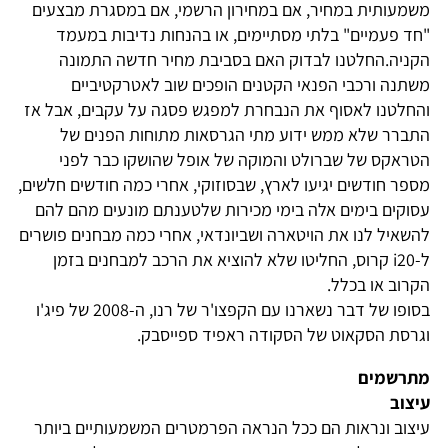
משמעותית במחיר, אם במחירון הרשמי, אם במסגרת מבצעים
"חד פעמיים" בלתי מסתיימים, או בהנחות נדיבות במעמד
הקניה.החלטנו לבדוק האם בסביבת מחיר חדשה התמונה
משתנה ורכבי הפנאי הקטנים הופכים שוב לאטרקטיביים
והחלטנו לאסוף את הנבחרת למפגש פסגה על עקבים, אבל אז
התברר שלא ממש ידוע מתי הגרסאות מתוחות הפנים של
הטראקס של שברולט והמוקה של אופל שהושקו כבר לפני
מספר חודשים יגיעו לארץ, שבסוזוקי, אחרי כמה חודשים חלשים,
עסוקים בימים אלה בימי מכירות שלטענתם מונעים מהם להם
להשאיל לנו את הויטארה ושביונדאי, אחרי כמה מבחנים פושרים
ל-i20 קרוס, החליטו שלא להוציא את הרכב למבחנים בזמן
הקרוב או בכלל.
בסופו של דבר נשארנו עם הקפצו'ר של רנו, ה-2008 של פיג'ו
וגרסת הסקאוט של הסקודה ראפיד ספייסבק.
מתרשמים
עיצוב
עיצוב ונראות הם ככל הנראה הפרמטרים המשמעותיים ביותר