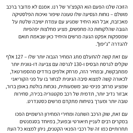
הזוכה שלנו הפעם הוא הקפצ'ור של רנו. אמנם לא מדובר ברכב
מושלם – נוחות הנסיעה שלו טעונה שיפור ואיכות הפלסטיקה
מאכזבת, אבל הוא היחיד שמגיע עם עמדת ישיבה שלטת על
הגובה שהלקוחות כה מחפשים, מציע מחלצות יפהפיות
שמספקות אפקט הגעה מרשים והיחיד כאן שבאמת תואם
להגדרה "ג'יפון".
עם זאת קשה להתעלם מתג המחיר הגבוה יותר שלו – 127 אלף
שקלים לגרסת הבסיס ו-130 לגרסה עם צביעה דו-גוונית יותר
ממתבקשת, ובמחיר הזה, מרחק אלפים בודדים מהספורטאז',
לכאורה קשה למצוא סיבה הגיונית לבחור בו על פני הקוריאני
שמציע מרחב פנימי טוב משמעותית, נוכחות בולטת באופן ברור,
אבזור נדיב יותר, תדמית של רכב מקטגוריה בכירה, סחירות
טובה יותר ומערך בטיחות מתקדם מרשים כסטנדרט.
עם זאת, שוק הרכב השתנה ומחירי המחירון הרשמיים הפכו
במקרים רבים לעניין תיאורטי ובפועל, במיוחד בסגמנטים
תחרותיים כמו זה של רכבי הפנאי הקטנים, ניתן למצוא כל העת