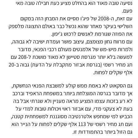
נסיעה טובה מאוד הוא בהחלט מציע כעת חבילה טובה מאי
פעם.
עם זאת, ה-2008 של פיג'ו מסיים את המבחן הזה במקום
השלישי בעיקר מאחר שהוא נכשל כבר באולם התצוגה מלספק
את הפוזה שגורמת לאנשים לרכוש ג'יפון.
עם מרווח גחון מצומצם, עיצוב פושר ועמדת ישיבה לא גבוהה,
ולמרות מיש-מש של אלמנטים מעולם רכבי הפנאי, מדובר
למעשה בלא יותר מגרסת סטיישן לא מאוד מושכת ל-208 עם
תג מחיר רשמי (בגרסת אבזור מתקבלת על הדעת) גבוה ב-20
אלף שקלים לפחות.
גם הסקאוט לא באמת ממש קולע למשבצת הפנאי הנחשקת,
אך מדובר בגרסה המוצלחת ביותר במשפחת הראפיד וברכב
לא רע בזכות עצמו המציע מראה מעניין ולא שגרתי אבל בה
בעת לא צעקני מדי, עם אבזור ראוי ויכולות טובות למדי על
הכביש למי שמחפש אלטרנטיבה מסוגננת למשפחתית קטנה,
ועם תג מחיר רשמי של 113 אלף שקלים לפחות על הנייר הוא
גם הזול ביותר בהתמודדות זו.