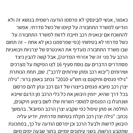
כאמור, אנשי לובינסקי לא פרסמו הודעה רשמית בנושא זה ולא
הודיעו למשרד התחבורה על קיומו של כשל סדרתי. אפשר
להתווכח אם יבואנית רכב חייבת לדווח למשרד התחבורה על
כשל סדרתי לא בטיחותי (כפי שפרסמנו כאן לא אחת – זה תחום
שבו משרד התחבורה מעדיף את האינטרס של יצרניות ויבואניות
הרכב על פני זה של אזרחי המדינה), אבל קשה להבין כיצד
מסתדרים הדברים עם נוסח סעיף 16 לצו הפיקוח על מצרכים
ושירותים ("יבוא רכב ומתן שירותים לרכב"). שם, תחת הכותרת
"גילוי פגמים ותיקונם צו תש"ע-2010" נכתב באופן ברור: "גילה
יצרן רכב מיובא פגמים בייצורו של דגם רכב ונתן להם פרסום
בכל דרך שהיא, יזמין היבואן את כל כלי הרכב מן הדגם שייבא
ושנתגלו בו הפגמים למוסכי השרות שלו לשם ביצוע תיקונים,
החלפה או מתן טיפול כפי שקבע יצרן הרכב המיובא". בהמשך
נכתב: "גילה יצרן רכב תקלת בטיחות סדרתית, יודיע עליה
היבואן לרשות ולבעל הרכב וכן יפרסם הודעה על כך, במתכונת
שתקבע הרשות, בשני עיתונים יומיים, בתוך שבעה ימים מיום