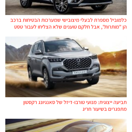
כלמוביל מספרת לבעלי מיצובישי שמערכות הבטיחות ברכב
הן "מותרות", אבל חלקם טוענים שלא הצליחו לעבור טסט
תביעה ייצוגית: מנועי טורבו-דיזל של סאנגיונג רקסטון
מתפגרים בשיעור חריג