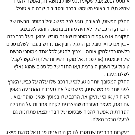
אוגוסט 2017 אבל שקיימת גמישות בנושא זה, ואפשר להניח
שהיא תלויה באופי השימוש ברכב ובסדירות שבה הוא טופל.
החלק הפשוט, לכאורה, נוגע לכל מי שטיפל במוסכי הרשת של
החברה, הרכב שלו לא היה מעורב בתאונה והוא לא ביצע
תיקונים או מעקפים במוסכים שאינם מורשי יבואן. בעל רכב כזה
– בין אם עדיין סובל מן התקלה ובין אם נדרש בעבר לשלם סכום
כלשהו כדי לתקן אותה – צריך להגיע לכל אחד ממוסכי הרשת
של היבואנית (או לפנות אל מוקד השירות שלה) ולבקש לקבל
טיפול על חשבון היצרנית ו/או החזר של כל סכום שהוא נאלץ
לשלם בעבר.
החלק המסובך יותר נוגע למי שהרכב שלו עלה על כבישי הארץ
לפני יותר מחמש שנים, מי שביטל את מערכת ההתרעה באופן
לא חוקי, או מי שתיקן את הרכב שלו במוסך שאינו מוסך יבואן.
עם זאת, מעצם העובדה שהיצרנית לקחה אחריות על התקלה
הסדרתית אפשר להניח שבסופו של דבר יימצאו פתרונות גם
לבעלי הרכב האלה.
בעקבות הדברים שנמסרו לנו מן היבואנית פנינו אל מדגם מייצג