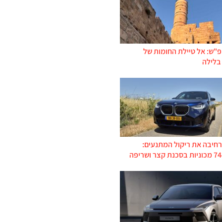
פ"ש: אל טיילת החומות של
בלילה
רחיבה את ריקול המתנעים: