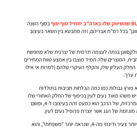
בסוף השנה
וגן" בכל רמ"ח אבריהם, וזה מתבטא בין השאר בעיצוב
הראשונה, פולקסווגן בנתה לעצמה תדמית של יצרנית שלא מחפשת
ת. המוצרים שלה תמיד מוצבו בין אמצע טווח המחירים
חלק העליון שלו, והקלף העיקרי שלהם (למרות אי אילו
ת ערך.
לא פורץ גבולות כמו כמה הבלחות חביבות בתולדות
 יש משהו מאוד נעים לעין בכיפוף של החלק האחורי שלו
לתצורת 'כאילו-קופה': עד לקורת B, המרכזית, של הרכב הוא כמעט זהה בעיצובו ל-4, ומשם
וגזמת של הגג אשר יוצרת פרופיל נעים לעין.
בשורה תחתונה ה-5 משדר מסר מעט יותר צעיר ודינמי מה-4, שנראה יותר "משפחתי", והוא