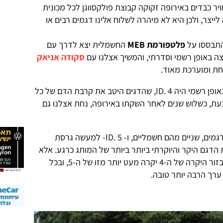
ר כבדים באירופה זקוקה קבוצת פולקסווגן לכל מכונית
ייצר, ולכן היא לא מיהרה לשלוח אלינו דגמים רבים או
התבססו על
פלטפורמת MEB
החשמלית יצא לדרך עם
סקודה אניאק
חת ומוערכת מאוד.
דגם ראשון עם סמל VW שנחת בארץ באופן רשמי היה ID. 4, שהדגים היטב את קרבת הדם של כל
עת, כשלוש שנים לאחר השקתו באירופה, נחת אצלנו גם
פולקסווגן מציעה כרגע בישראל רק 7 דגמים, שניים מהם חשמליים, ו- ID. 5- למעשה גרסת
ID. 4 – אמור להיות הדגם היקר והיוקרתי ביותר ביותר של המותג כרגע. אלא
שבאופן מוזר ומשונה, דווקא גרסת האבזור היקרה של ה-4 יקרה מעט יותר מזו של ה-5, ובכל