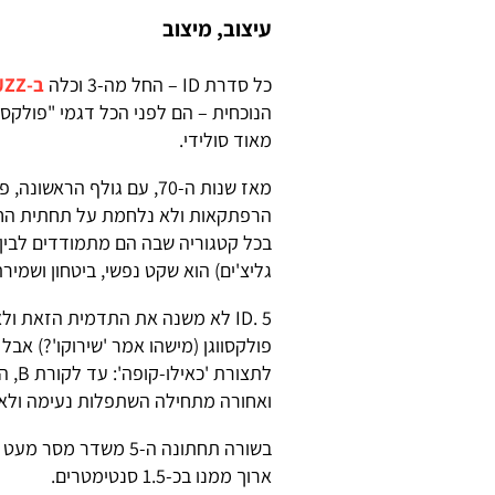
עיצוב, מיצוב
כל סדרת ID – החל מה-3 וכלה
ב-BUZZ שהשיווק שלו בארה"ב יתחיל סוף סוף
הנוכחית – הם לפני הכל דגמי "פולקסו
מאוד סולידי.
מאז שנות ה-70, עם גולף 
הרפתקאות ולא נלחמת על תחתית החבי
בכל קטגוריה שבה הם מתמודדים לבין ה
גליצ'ים) הוא שקט נפשי, ביטחון ושמיר
ID. 5 לא משנה את התדמית הזאת ו
פולקסווגן (מישהו אמר 'שירוקו'?) אבל
ואחורה מתחילה השתפלות נעימה ולא מ
ארוך ממנו בכ-1.5 סנטימטרים.