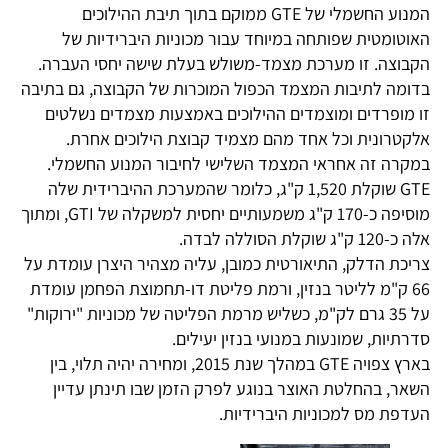
המנוע החשמלי של GTE ממוקם בתוך תיבת ההילוכים
האוטומטית שפותחה במיוחד עבור מכוניות היברידיות של
הקבוצה. זו מערכת מצמד-משולש בעלת שישה יחסי העברה.
בדומה לתיבות המצמד הכפול המוכרות של הקבוצה, גם בתיבה
זו מופרדים ומוצמדים ההילוכים באמצעות מצמדים נשלטים
אלקטרונית וכל אחד מהם מצמיד קבוצת הילוכים אחרת.
במקרה זה אחראי המצמד השלישי לחיבור המנוע החשמלי.
GTE שוקלת 1,520 ק"ג, כלומר שהמערכת ההיברידית שלה
מוסיפה כ-170 ק"ג משמעותיים יחסית למשקלה של GTI, ומתוך
אלה כ-120 ק"ג שוקלת הסוללה לבדה.
צריכת הדלק, התיאורטית כמובן, עליה מצהיר היצרן עומדת על
66 ק"מ לליטר בנזין, ורמת פליטת דו-תחמוצת הפחמן עומדת
על 35 גרם לק"מ, כשליש מרמת הפליטה של מכוניות "ירוקות"
סדרתיות, שמונעות במנועי בנזין יעילים.
בארץ צפויה GTE במהלך שנת 2015, ומחירה יהיה תלוי, בין
השאר, בהחלטת האוצר בנוגע לפרק הזמן שבו תינתן עדיין
העדפת מס למכוניות היברידיות.