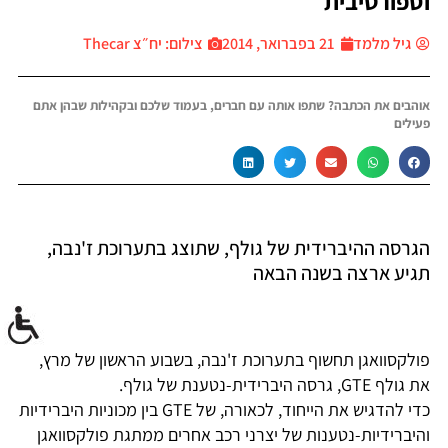
וספורטיבית
גיל מלמד
21 בפברואר, 2014
צילום: יח״צ Thecar
אוהבים את הכתבה? שתפו אותה עם חברים, בעמוד שלכם ובקהילות שבהן אתם
פעילים
הגרסה ההיברידית של גולף, שתוצג בתערוכת ז'נבה,
תגיע ארצה בשנה הבאה
פולקסוואגן תחשוף בתערוכת ז'נבה, בשבוע הראשון של מרץ,
את גולף GTE, גרסה היברידית-נטענת של גולף.
כדי להדגיש את הייחוד, לכאורה, של GTE בין מכוניות היברידיות
והיברידיות-נטענות של יצרני רכב אחרים ממתגת פולקסוואגן