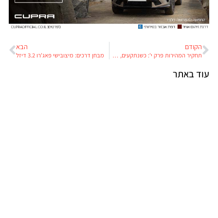
הקודם
הבא
תחקיר המהירות פרק י': כשנתקעים, פשוט נתקעים
מבחן דרכים: מיצובישי פאג'רו 3.2 דיזל
עוד באתר