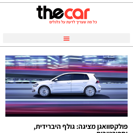
פולקסוואגן מציגה: גולף היברידית,