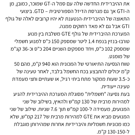
את ההיברידית החדשה שלה עם סמל ה-GT שמוכר, כמובן, מן
ה-GTI אך גם מגרסת הדיזל הספורטיבית – GTD. ביצועי
התאוצה של ההיברידית-הנטענת לא יהיו קרובים לאלה של גולף
GTI אבל גם לא מאד רחוקים ממנה.
המערכת ההיברידית של גולף GTE משלבת בין מנוע
טורבו-בנזין בנפח 1.4 ליטר שמספק 150 כ"ס למנוע חשמלי
שמספק 102 כ"ס, ויחד מספקים השניים 204 כ"ס וכ-36 קג"מ
של מומנט.
טווח הנסיעה התיאורטי של המכונית הוא 940 ק"מ, מהם 50
ק"מ יכולים להתבצע בכח החשמל בלבד, לאחר טעינה של
כ-3.5 שעות ממקור מתח ביתי רגיל, או שעתיים וחצי מעמדת
טעינה ייעודית.
בעת נסיעה "חשמלית" מסוגלת המערכת ההיברידית להגיע
למהירות מרבית של 130 קמ"ש ולהאיץ, בשילוב של שני
המנועים, מעמידה ל-100 קמ"ש תוך 7.6 שניות. שילוב של שני
המנועים מביא את GTE למהירות מרבית של 217 קמ"ש, שלא
כמו מכוניות חשמליות והיברידיות אחרות שמהירותן מוגבלת
ל-130-150 ק"מ.