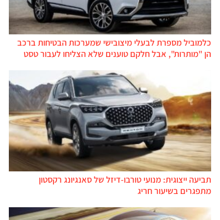
כלמוביל מספרת לבעלי מיצובישי שמערכות הבטיחות ברכב
הן "מותרות", אבל חלקם טוענים שלא הצליחו לעבור טסט
תביעה ייצוגית: מנועי טורבו-דיזל של סאנגיונג רקסטון
מתפגרים בשיעור חריג