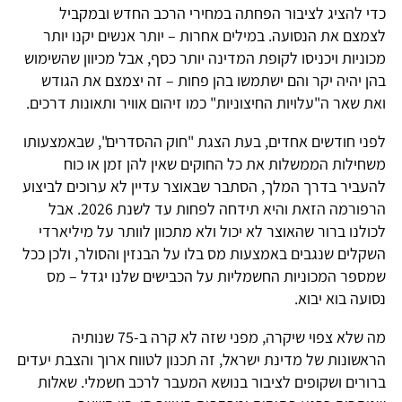
כדי להציג לציבור הפחתה במחירי הרכב החדש ובמקביל
לצמצם את הנסועה. במילים אחרות – יותר אנשים יקנו יותר
מכוניות ויכניסו לקופת המדינה יותר כסף, אבל מכיוון שהשימוש
בהן יהיה יקר והם ישתמשו בהן פחות – זה יצמצם את הגודש
ואת שאר ה"עלויות החיצוניות" כמו זיהום אוויר ותאונות דרכים.
לפני חודשים אחדים, בעת הצגת "חוק ההסדרים", שבאמצעותו
משחילות הממשלות את כל החוקים שאין להן זמן או כוח
להעביר בדרך המלך, הסתבר שבאוצר עדיין לא ערוכים לביצוע
הרפורמה הזאת והיא תידחה לפחות עד לשנת 2026. אבל
לכולנו ברור שהאוצר לא יכול ולא מתכוון לוותר על מיליארדי
השקלים שנגבים באמצעות מס בלו על הבנזין והסולר, ולכן ככל
שמספר המכוניות החשמליות על הכבישים שלנו יגדל – מס
נסועה בוא יבוא.
מה שלא צפוי שיקרה, מפני שזה לא קרה ב-75 שנותיה
הראשונות של מדינת ישראל, זה תכנון לטווח ארוך והצבת יעדים
ברורים ושקופים לציבור בנושא המעבר לרכב חשמלי. שאלות