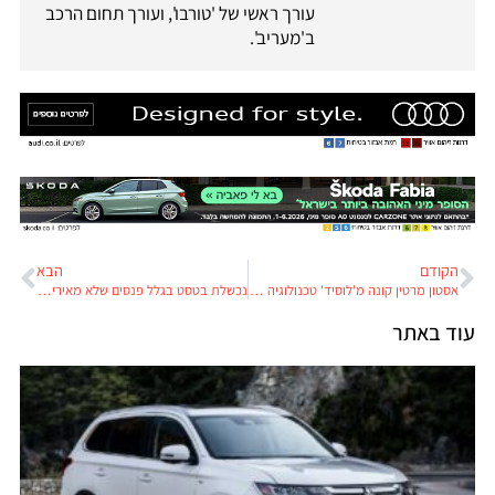
עורך ראשי של 'טורבו', ועורך תחום הרכב
ב'מעריב'.
הקודם
הבא
אסטון מרטין קונה מ'לוסיד' טכנולוגיה לרכב חשמלי תמורת 3.7% בעלות בחברה
נכשלת בטסט בגלל פנסים שלא מאירים? כנראה יש לך יונדאי I30
עוד באתר