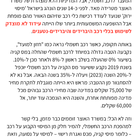
המעבר לרכב חשמלי, אבל המדיניות הלא מוצהרת של משרד
האוצר מטרידה מאד. לפני כ-14 שנים הונהג בישראל 'מיסוי
ירוק' שנועד לעודד רכישת כלי רכב שזיהום האוויר מהם מופחת
אבל ההשפעה המשמעותית ביותר שלו הייתה
עידוד לא מוצדק
לשימוש בכלי רכב היברידים והיברידים-נטענים
.
באותה תקופה, כאשר רכב חשמלי נראה כמו "חזון למועד",
נקבעה הטבה גדולה במיוחד לרכב חשמלי שהחלה במס קניה
בשיעור 0% שהועלה בשלב ראשון ל-8% ולאחר מכן ל-10%.
בשנת 2019 נקבע ששיעור מס הקניה על רכב חשמלי יוכפל
ל-20% השנה (2023) ויעלה ל-35% בשנה הבאה. אבל נא לא
להסתנוור מן ההטבה: מראש היא הייתה מוגבלת לתקרת מחיר
של 75,000 שקלים במדינה שבה מחירי הרכב גבוהים מכל
מדינה מפותחת אחרת, והשנה היא הונמכה עוד יותר, אל
60,000 שקלים.
וזה לא הכל: במשרד האוצר זוממים כבר מזמן, בלי קשר
למהפכת הרכב החשמלי, להמיר חלק מן המיסוי הקבוע על רכב
– כלומר מיסי קניה, מכס ואגרת רישוי – למיסוי על נסועה, וזאת