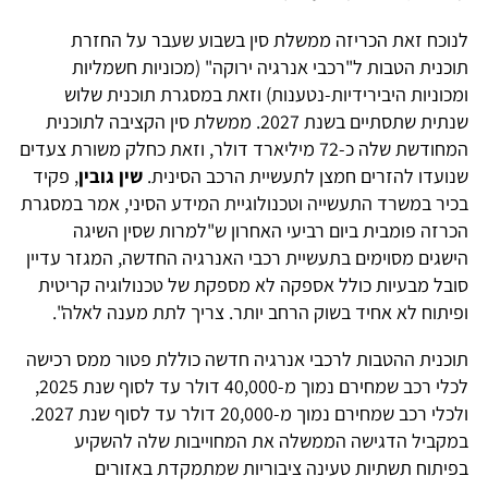
לנוכח זאת הכריזה ממשלת סין בשבוע שעבר על החזרת
תוכנית הטבות ל"רכבי אנרגיה ירוקה" (מכוניות חשמליות
ומכוניות היבירידיות-נטענות) וזאת במסגרת תוכנית שלוש
שנתית שתסתיים בשנת 2027. ממשלת סין הקציבה לתוכנית
המחודשת שלה כ-72 מיליארד דולר, וזאת כחלק משורת צעדים
שנועדו להזרים חמצן לתעשיית הרכב הסינית.
שין גובין
, פקיד
בכיר במשרד התעשייה וטכנולוגיית המידע הסיני, אמר במסגרת
הכרזה פומבית ביום רביעי האחרון ש"למרות שסין השיגה
הישגים מסוימים בתעשיית רכבי האנרגיה החדשה, המגזר עדיין
סובל מבעיות כולל אספקה לא מספקת של טכנולוגיה קריטית
ופיתוח לא אחיד בשוק הרחב יותר. צריך לתת מענה לאלה".
תוכנית ההטבות לרכבי אנרגיה חדשה כוללת פטור ממס רכישה
לכלי רכב שמחירם נמוך מ-40,000 דולר עד לסוף שנת 2025,
ולכלי רכב שמחירם נמוך מ-20,000 דולר עד לסוף שנת 2027.
במקביל הדגישה הממשלה את המחוייבות שלה להשקיע
בפיתוח תשתיות טעינה ציבוריות שמתמקדת באזורים