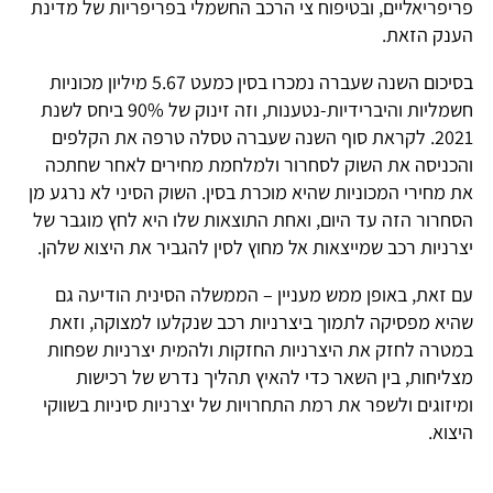
פריפריאליים, ובטיפוח צי הרכב החשמלי בפריפריות של מדינת
הענק הזאת.
בסיכום השנה שעברה נמכרו בסין כמעט 5.67 מיליון מכוניות
חשמליות והיברידיות-נטענות, וזה זינוק של 90% ביחס לשנת
2021. לקראת סוף השנה שעברה טסלה טרפה את הקלפים
והכניסה את השוק לסחרור ולמלחמת מחירים לאחר שחתכה
את מחירי המכוניות שהיא מוכרת בסין. השוק הסיני לא נרגע מן
הסחרור הזה עד היום, ואחת התוצאות שלו היא לחץ מוגבר של
יצרניות רכב שמייצאות אל מחוץ לסין להגביר את היצוא שלהן.
עם זאת, באופן ממש מעניין – הממשלה הסינית הודיעה גם
שהיא מפסיקה לתמוך ביצרניות רכב שנקלעו למצוקה, וזאת
במטרה לחזק את היצרניות החזקות ולהמית יצרניות שפחות
מצליחות, בין השאר כדי להאיץ תהליך נדרש של רכישות
ומיזוגים ולשפר את רמת התחרויות של יצרניות סיניות בשווקי
היצוא.