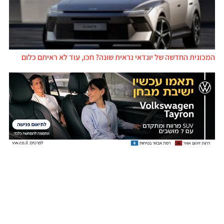
המכונית החדשה של יונדאי נראית שונה? חכו, עוד לא ראיתם כלום