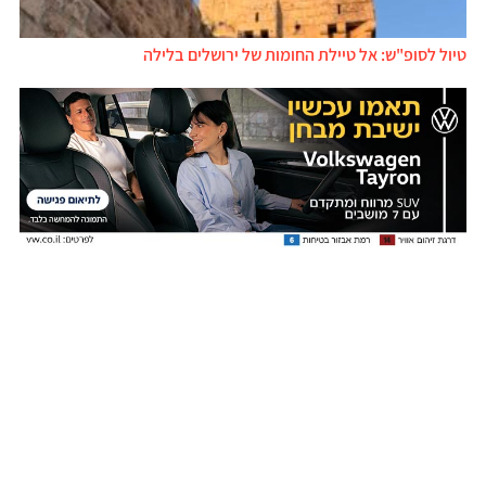
טיול לסופ"ש: אל טיילת החומות של ירושלים בלילה