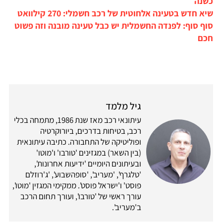
כשנה
שיא חדש בטעינה אלחוטית של רכב חשמלי: 270 קילוואט
סוף סוף: לפנדה החשמלית יש כבל טעינה מובנה וזה פשוט
חכם
גיל מלמד
עיתונאי רכב מאז שנת 1986, מתמחה בכלי
רכב, בטיחות בדרכים, ביורוקרטיה
ופוליטיקה של התחבורה. כתיבה עיתונאית
(בין השאר) במגזינים 'טורבו' ו'מוטו'
ובעיתונים היומיים 'ידיעות אחרונות',
'טלגרף', 'מעריב', 'סופהשבוע', 'ג'רוזלם
פוסט' ו'ישראל פוסט'. ממקימי המגזין 'מוטו',
עורך ראשי של 'טורבו', ועורך תחום הרכב
ב'מעריב'.