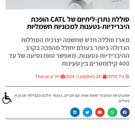
סוללת נתרן-ליתיום של CATL הופכת
היברידיות-נטענות למכוניות חשמליות
מארז סוללה חדש שחשפה יצרנית הסוללות
הגדולה ביותר בעולם יחולל מהפכה בקרב
ההיברידיות-נטענות. מאפשר טווח נסיעה של עד
400 קילומטרים בין טעינות
גיל מלמד
28 באוקטובר, 2024
יח״צ Thecar
אוהבים את הכתבה? שתפו אותה עם חברים, בעמוד שלכם ובקהילות שבהן אתם
פעילים