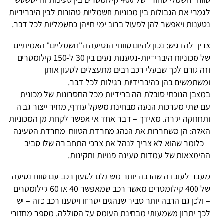
לגמרי את הגבולות בין מכוניות חשמליות טהורות לבין היברידיות
נטענות ויאפשר להן לפעול ברוב ימי חייהן כחשמליות לכל דבר.
צריך להדגיש: נכון להיום טווחי הנסיעה ה"חשמליים" האמיתיים
של מכוניות היברידיות-נטענות נעים בין 30 ל-150 קילומטרים
וזה גורם לכך שבעלי רכב רבים מתעצלים לטעון אותן
ומשתמשים בהן כהיברידיות רגילות לכל דבר.
במצבן הנוכחי סובלת ההיברידיות מכל החסרונות של מכונית
עם שתי מערכות הנעה מבחינת משקל עודף, מחיר ייצור גבוה
ותחזוקה יקרה. מאידך – דבר אחד אי אפשר לקחת מן המכוניות
האלה: הן משחררות את הנהג מחרדת הטווח ומחרדת הטעינה
– כלומר שהוא לא צריך לנהל את צרכי התחבורה שלו סביב
ההימצאות של עמדות טעינה פנויות ותקינות.
מעבר לעובדה שהרבה יותר משתלם לטעון רכב עם טווח נסיעה
של 400 קילומטרים מאשר רכב שמאפשר 40 או 60 קילומטרים
– ולכן גם הרבה יותר סביר שנהגים יטרחו ויטענו רכב כזה – יש
לכך יתרון משמעותי מבחינת העומס על הסוללה. מספר מחזורי