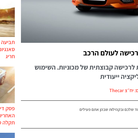
תביעה י
סאנגיונ
רכישה לעולם הרכב
חריג
 לרכישה קבוצתית של מכוניות. השימוש
קציה ייעודית
יח״צ Thecar
פסק דין
ד שלכם ובקהילות שבהן אתם פעילים
האחריות
תקלה ס