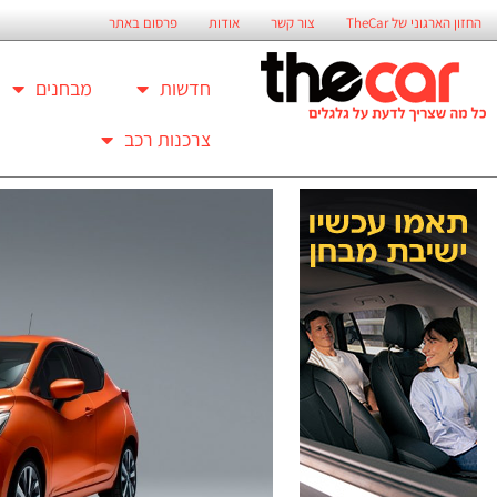
החזון הארגוני של TheCar
צור קשר
אודות
פרסום באתר
חדשות
מבחנים
צרכנות רכב