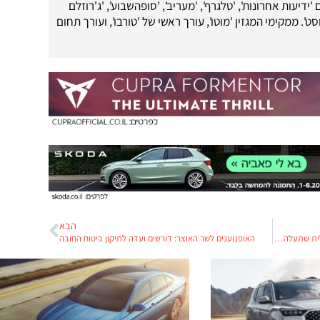
 'ידיעות אחרונות', 'טלגרף', 'מעריב', 'סופהשבוע', 'ג'רוזלם
ט'. ממקימי המגזין 'מוטו', עורך ראשי של 'טורבו', ועורך תחום
הבא
רנו-ניסאן מקווה לחבר את הסינים לזרם עם חשמלית שתעלה 8000 דולר
האופנוענים לשר האוצר: דורשים ועדה לתיקון ביטוח החובה