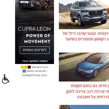
יצוגית: מנועי טורבו-דיזל של
ג רקסטון מתפגרים בשיעור
 חדש: גם בתום תקופת
 יצרנית רכב צריכה לתקן
דרתית על חשבונה