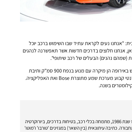
: "אנחנו נעים לקראת עתיד שבו השימוש ברכב יוכל
סאן, אנחנו חלוצים בדרכים חדשות אשר תאפשרנה לנהגים
ת (שמהם נהנים) הבעלים של רכב שיתופי".
המכוניות הראשונות שבהן ייעשה שימוש באירופה הן מיקרה עם מנוע בנפח 900 סמ"ק ותיבת
הילוכים ידנית, אשר יכללו חיבור אינטרנטי קבוע מערכת שמע מתוצרת Bose ואת האפליקציה.
עיתונאי רכב מאז שנת 1986, מתמחה בכלי רכב, בטיחות בדרכים, ביורוקרטיה
בורה. כתיבה עיתונאית (בין השאר) במגזינים 'טורבו' ו'מוטו'