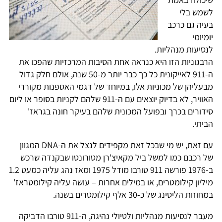
לשמש בלי
בעיה גם כרכב
יומיומי
לנסיעות מנהליות.
הרבגוניות הזו היא כנראה אחת הסיבות המרכזיות שהפכו את
ה-911 לאייקונית כל כך כבר יותר מ-50 שנה, אולם חלק גדול
מבעליהן של מכוניות אלו, במיוחד של דגמי האספנות מקוררי
האוויר, לא בדיוק יוצאים עם ה-911 שלהם לקניות בסופר או ליום
סידורים בכרך ובפועל המכונית שלהם בעיקר חונה בגראז'
הביתי.
עם זאת, יש מי שבכל זאת מקפידים לנצל את ה-DNA המגוון
של רכבם כמו למשל ביל מקאיצ'רן מטורונטו שבקנדה שרכש
ב-1976 פורשה 911 טורבו מודל 1975 ומאז נהג עליה כמעט 1.2
מיליון קילומטרים, או במילים אחרות – עושה עליה קילומטראז'
במחוזות הליסינג של כ-30 אלף קילומטרים בשנה.
מעבר לנסיעות מנהליות ולטיולי נהיגה, ה-911 טורבו הדביקה