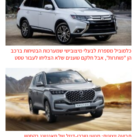
כלמוביל מספרת לבעלי מיצובישי שמערכות הבטיחות ברכב
הן "מותרות", אבל חלקם טוענים שלא הצליחו לעבור טסט
תביעה ייצוגית: מנועי טורבו-דיזל של סאנגיונג רקסטון