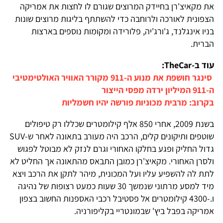
את מקאיצ'רן בחיידק המרוצים שגורם לו לחצות את אמריקה
הצפונית לאורכה ולרוחבה כדי להשתתף בליגות מרוצים שונות
בניו אינגלנד, ג'ורג'יה, פלורידה ומקומות נוספים בארצות
הברית.
עוד ב-TheCar:
סינגר חושפת את מנוע ה-911 מקורר האוויר האולטימטיבי
ה-911 המיליון ירדה מפסי הייצור
בקרוב: מרבית מכוניות פורשה יהיו חשמליות
בשנת 2009, אחרי 850 אלף קילומטרים שכללו רק טיפולים
שוטפים ותיקונים קלים, הרכב היה מעורב בתאונה לאחר ש-SUV
גדול החליק ופגע בחלקו האחורי וגרם לנזק לא מבוטל לפגוש
ולסרן האחורי. מקאיצ'רן כמובן התבאס מהתאונה אך החליט לא
לתת לה להשפיע עליו ועל המכונית, מיהר לתקן את הרכב ויצא
מיד למסע מרתוני שנמשך 30 שעות כמעט רצופות של נהיגה
ו.-4300 קילומטרים אל פסטיבל רכבי האספנות החשוב בצפון
אמריקה בפבל ביץ' שבמונטריי בקליפורניה.