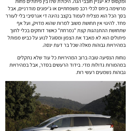
ומקסוס לא יעניין חובבי הגה. היכולת שלו בין פיתולים פחות
מרשימה ביחס לכלי רכב משפחתיים או ג'יפונים מודרניים, אבל
בסך הכל הוא מצליח לעמוד בקצב נהיגה די אגרסיבי בלי לעורר
פחד. להיגוי אין תחושת משוב למרות שהוא מדויק, ועל אף
שתחושת ההתנהגות קצת "נמרחת" כאשר דוחקים בכלי לתוך
פיתולים הוא לא מאבד את הצפון ומסוגל לנוע על כביש מפותל
במהירויות גבוהות מאלה שכל בר דעת ינסה.
נוחות הנסיעה טובה ברוב המהירויות כל עוד שלא נתקלים
במהמורות גדולות מדי. בידוד הרעשים בסדר, אבל במהירויות
גבוהות נשמעים רעשי רוח.