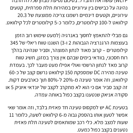
WLTP) עושה את ההבדל. בסיכום נסיעת מבחן שכללה הרבה
נהיגה על כבישים בין עירוניים במהירות תלת ספרתית, קטעים
עירוניים, וקטעים דינמיים רשמנו צריכה ממוצעת של 20.3
קילוואט ל-100 קילומטרים, כלומר כ-5 קילומטרים לכל קילוואט.
גם מבלי להתאמץ לחסוך באנרגיה (למעט שימוש רוב הזמן
בעוצמות הרגנרציה הגבוהות 2 ו-3) השגנו טווח ריאלי של 345
קילומטרים – קרוב מאוד לנתון המוצהר, וסביר שנהיגה בהלך
רוח חסכוני, בוודאי בימים שבהם אין צורך במזגן, תשיג טווח
קרוב מאד לנתון הרשמי ואולי אפילו מעט מעבר לכך. בעמדת
טעינה מהירה DC שמספקת 150 קילוואט נרשם קצב של כ-60
קילוואט, וזה אומר טעינה מ-20% ל-80% תוך כארבעים דקות.
זה קצב סביר אם כי הוא לא מתקרב לקצב של יונדאי איוניק 5 או
סקודה אניאק שנטענו בקצב כפול באותה עמדה.
בטעינת AC יש למקסוס טעינה חד פאזית בלבד, וזה אומר שאי
אפשר לטעון אותו בהספק גבוה מ-6 קילוואט לשעה, כלומר 11
שעות למצב מלא. כלי רכב שמותאמים לטעינה תלת פאזית
נטענים בקצב כפול כמעט.