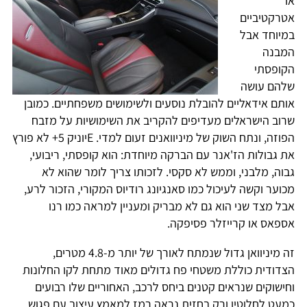
או
אטרקטיביים
במיוחד אבל
המבנה
הקופסתי
שלהם עושה
אותם אידאליים להובלת נוסעים ולשימושים משפחתיים. כמובן
שרוב הישראלים מעדיפים להקריב את השימושיות על מזבח
הפוזה, ונתח השוק של מיניוואנים זעום למדי. Eיוניק 5+ לא פורץ
את גבולות הז'אנר עם הברקה מיוחדת: הוא קופסתי, ריבועי,
גבוה, מלבני, וממש לא סקסי. לזכותו צריך לומר שהוא לא
מכוער וקשה לעיכול כמו סאנגיונג רודיוס המקורי, הזכור לרע,
אבל מצד שני הוא גם לא מבריק ומעניין למראה כמו רנו
אספאס או קרייזלר פסיפקה.
זה מיניוואן גדול שנמתח לאורך של יותר מ-4.8 מטרים,
הצדודית כוללת משטחי פח גדולים מאוד מתחת לקו החלונות
וחישוקים שנראים קטנים ביחס לרכב, האחוריים שלו רבועים
כמעט לחלוטין ורק בחזית נראה רמז למאמץ עיצוב עם פגוש