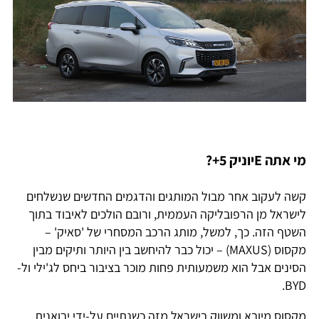
מי אתה Eיוניק 5+?
קשה לעקוב אחר מבול המותגים והדגמים החדשים שנשלחים
לישראל מן הרפובליקה העממית, ורובם הולכים לאיבוד בתוך
השטף הזה. כך, למשל, מותג הרכב המסחרי של 'סאיק' –
מקסוס (MAXUS) – יכול כבר להיחשב בין היותר ותיקים מבין
הסינים אבל הוא משמעותית פחות מוכר בציבור ביחס לג'ילי ול-
BYD.
מקסוס מיובא ומשווק בישראל מזה כשנתיים על-ידי יבואנית