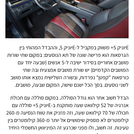
Eיוניק 5+ משווק במקביל ל-Eיוניק 5, וההבדל המהותי בין
הגרסאות הוא פרישה שונה של תא הנוסעים: במקום שתי שורות
מושבים אחוריים בסידור ישיבה ל-5 אנשים (שבעה יחד עם
המושבים הקדמיים) יש שורת מושבים אמצעית ובה שתי
כורסאות "קפטן" נפרדות, ובשורה השלישית נמצא אותו מושב
לשני נוסעים. בסך הכל ישנם שישה, המקום שבעה, מושבים.
הבדל חשוב אחר הוא גודל הסוללה. במקום סוללה עם תכולת
אנרגיה של 52 קילוואט שעה מותקנת ב-Eיוניק 5+ סוללה עם
תכולה של 70 קילוואט שעה, וזה מזניק את טווח הנסיעה מ-260
קילומטרים לא מספיק שימושיים אל יותר מ-360 קילומטרים בין
טעינות. זה חשוב, ולו מפני שכרגע זה המיניוואן החשמלי היחיד