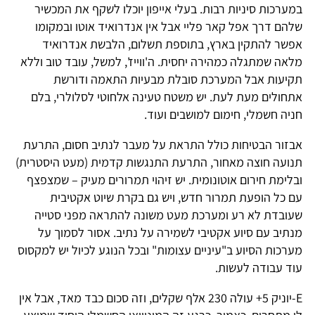
במערכות סיניות רבות. בעלי אייפון יוכלו לשקף את המכשיר
שלהם דרך אפל קאר פליי אבל אין אנדרואיד אוטו ובמקומו
אפשר להתקין בארץ, בתוספת תשלום, הלבשת אנדרואיד
מלאה שמתגלה כמהירה יחסית. ה'ווייז', למשל, עובד טוב וללא
תקיעות אבל המערכת סובלת מבעיות התאמה ודורשת
אתחולים מעת לעת. יש משטח טעינה אלחוטי לסלולרי, בלם
חניה חשמלי, חימום למושבים ועוד.
אבזור הבטיחות כולל התראת על מעבר לנתיב חסום, התרעת
תנועה חוצה מאחור, התרעת התנגשות קדמית (מעט היסטרית)
ובלימת חירום אוטונומית. יש זיהוי תמרורים מעיק – שמצפצף
עם כל הופעת תמרור חדש, ויש גם בקרת שיוט אקטיבית
שעובדת לא רע ומערכת מעט משונה להתראה מפני סטייה
מנתיב עם סיוע אקטיבי לשמירה על נתיב. אסור לסמוך על
מערכות הסיוע ב"עיניים עצומות" ובכל הנוגע לכיול יש למקסוס
עוד עבודה לעשות.
E-יוניק 5+ עולה 230 אלף שקלים, וזה סכום כבד מאד, אבל אין