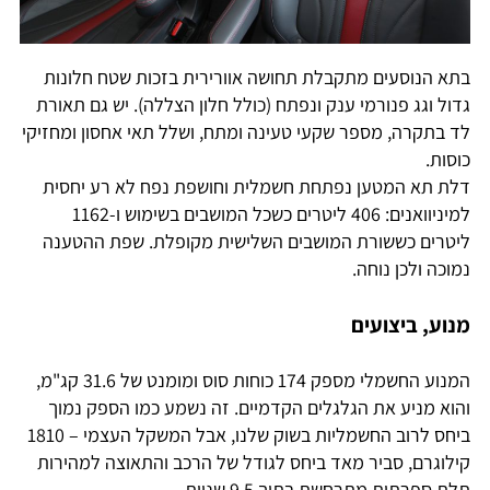
בתא הנוסעים מתקבלת תחושה אוורירית בזכות שטח חלונות
גדול וגג פנורמי ענק ונפתח (כולל חלון הצללה). יש גם תאורת
לד בתקרה, מספר שקעי טעינה ומתח, ושלל תאי אחסון ומחזיקי
כוסות.
דלת תא המטען נפתחת חשמלית וחושפת נפח לא רע יחסית
למיניוואנים: 406 ליטרים כשכל המושבים בשימוש ו-1162
ליטרים כששורת המושבים השלישית מקופלת. שפת ההטענה
נמוכה ולכן נוחה.
מנוע, ביצועים
המנוע החשמלי מספק 174 כוחות סוס ומומנט של 31.6 קג"מ,
והוא מניע את הגלגלים הקדמיים. זה נשמע כמו הספק נמוך
ביחס לרוב החשמליות בשוק שלנו, אבל המשקל העצמי – 1810
קילוגרם, סביר מאד ביחס לגודל של הרכב והתאוצה למהירות
תלת ספרתית מתרחשת בתוך 9.5 שניות.