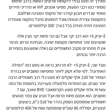
מאידך זה מעט גבולי ללקוחות שרוצים לעשות ברכב שימוש
מסחרי כמו רכבי הסעות, מסיעי אמנים, VIP או מדריכי תיירים
מאחר שנדרש תכנון קפדני של מיקומי הטעינה ושילובם
במקומות עצירת מנוחה/אוכל לנוסעים (והכל בתקווה שעמדת
הטעינה תהיה פנויה) בכל בערך 300 קילומטרים.
E-יוניק 5+ הוא רכב יקר אבל גם הכי פחות יקר מבין אלה
שמציעים יותר מחמישה מקומות ישיבה. מבחינת מרחב פנימי
אין לו מתחרים מקרב החשמליים גם כאלה שמוצעים במחירים
הרבה יותר גבוהים.
מצד שני, E-יוניק 5+ לא מרגיש, נראה או נוסע כמו "המילה
האחרונה". למי שלא זקוק ליותר מחמישה מושבים יש בגזרת
המחיר של 230 אלף שקלים לא מעט כלי רכב חשמליים הרבה
יותר טובים. גם התחרות מלמעלה מעניינת: בתוספת של כמה
עשרות אלפי שקלים מוצע הקרוסאובר BYD טאנג', עם 7
מושבים. הוא אמנם פחות מרווח אבל מגיע עם צמד מנועים
חשמליים שמספקים הספק נהדר של 518 כ"ס, ביצועים
קיצוניים, וסוללת 86 קוט"ש שמספקת טווח של 400 קילומטרים