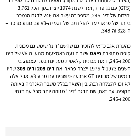
(195 כ"ס לעומת 185 כ"ס במקור). נוספה לה גם גרסת ספיידר
(GTS) עם גג פריק, ועד לשנת 1974 יוצרו בסך הכל 3,761
יחידות של דינו 246. מספר זה עשה את 246 לדגם הנמכר
ביותר של פרארי עד להולדתם של דגמי ה-V8 עם מנוע מרכזי –
ה-328 וה-348.
כהערת אגב כדאי להזכיר גם שהשם 'דינו' שימש גם מכונית
קופה מתוצרת
פיאט
אשר הונעה באמצעות מנועי ה-V6 של דינו
206 ו-246, וזאת מכונית קלאסית מעניינת בפני עצמה. בין
השנים 1973 ל-1976 ייצרה פרארי את
דינו 208
ו
דינו 308
שהיו
דגמים של
מכונית GT ארבעה-מושבית עם מנוע V8, אבל אלה
לא זכו להצלחה רבה, בין השאר בגלל משבר האנרגיה באותה
תקופה. עם זאת, שם הדגם 'דינו' מזוהה יותר מכל
עם דגמי
206 ו-246.