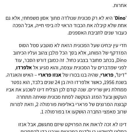
אחרות.
'
Dino
' היא לא רק מכונית שנולדה מתוך אסון משפחתי, אלא גם
אחת ש
לא קיבלה את הכבוד הראוי לה בימי חייה, אבל הפכה
כעבור שנים לחביבת האספנים.
חדי עין יבחינו שעל המכונית הזאת לא מוטבע סמל הסוס
המזדקף של המותג, אלא בסך הכל
מלבן צהוב ועליו הכיתוב
Dino, בכתב מחובר בצבע כחול. זה כמובן דורש הסבר, עוד
לפני שמדברים על המכונית עצמה, והוא מגיע אל
אלפרדו
,
"דינו",
פרארי
, שהיה בנו בכורו של
אנזו פרארי
– האיש והאגדה.
בשנת 1956, כאשר אלפרדו היה בן 24 שנים בלבד, הוא נפטר
ממחלת ניוון שרירים. שנה קודם לכן הצליח דינו לשכנע את אביו
העקשן ובעל המזג הנוקשה לפתח מכונית שאיתה תתחרה
קבוצת המרוצים של פרארי באליפות פורמולה 2, וזאת למרות
שרוב מאמצי החברה הושקעו אז בפורמולה 1.
דינו לא זכה לראות את הפרויקט שיזם מתגשם, אבל אנזו
החליט להשקיע בו ולדגם המכוניות שנבנו כדי להתחרות