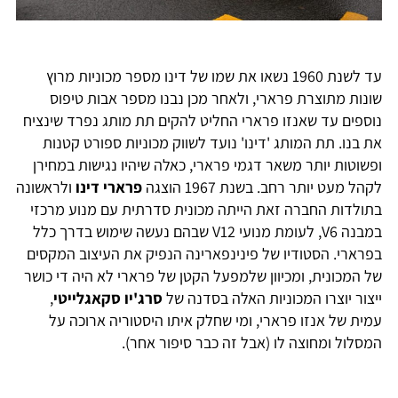
עד לשנת 1960 נשאו את שמו של דינו מספר מכוניות מרוץ
שונות מתוצרת פרארי, ולאחר מכן נבנו מספר אבות טיפוס
נוספים עד שאנזו פרארי החליט להקים תת מותג נפרד שינציח
את בנו. תת המותג 'דינו' נועד לשווק מכוניות ספורט קטנות
ופשוטות יותר משאר דגמי פרארי, כאלה שיהיו נגישות במחירן
לקהל מעט יותר רחב. בשנת 1967 הוצגה
פרארי דינו
ולראשונה
בתולדות החברה זאת הייתה מכונית סדרתית עם מנוע מרכזי
במבנה V6, לעומת מנועי V12 שבהם נעשה שימוש בדרך כלל
בפרארי. הסטודיו של פינינפארינה הנפיק את העיצוב המקסים
של המכונית, ומכיוון שלמפעל הקטן של פרארי לא היה די כושר
ייצור יוצרו המכוניות האלה בסדנה של
סרג'יו סקאגלייטי
,
עמית של אנזו פרארי, ומי שחלק איתו היסטוריה ארוכה על
המסלול ומחוצה לו (אבל זה כבר סיפור אחר).