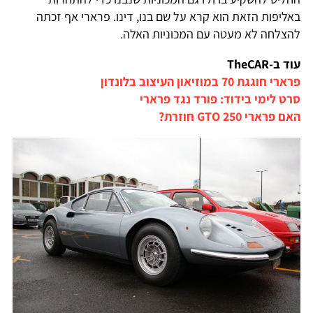
באליפות הזאת הוא קרא על שם בנו, דינו. פרארי אף זכתה
להצלחה לא מעטה עם המכוניות האלה.
עוד ב-TheCAR
פרארי חוגגת 70 במוזיאון העיצוב בלונדון
סרט לימי בידוד: פורד נגד פרארי
האם פרארי 250 GTO חוזרת?