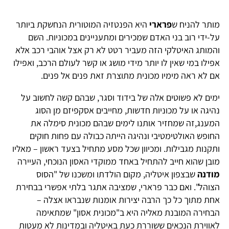
מותר להניח ש
פרארי
היא הפנטזיה המוטורית הנחשקת ביותר
על-ידי רוב בני האדם שמכירים ומתעניינים במכוניות. השם
והמותג האיטלקי הזה מעביר רטט לא רק אצל אוהבי רכב אלא
אפילו במי שאין לו יותר מידי מושג או קשר לעולם הרכב, ואפילו
אם לא ראה מימיו מכונית מתוצרת זאת פנים אל פנים.
ימים לא פשוטים אלה של בידוד וסגר, שבהם קשה לחשוב על
נהיגה או על מכוניות חדשות, מחייבים אסקפיזם מן הסוג
המענג,זה שמחזיר אותנו לימים שבהם מכונית סימלה את
החופש האולטימטיבי ונהיגה הייתה כבולה עם פחות חוקים
ותקנות מגבילות. ומכיוון שכל מסע מתחיל בצעד ראשון – מאליו
מובן שהוא חייב להתחיל באחד ממוקדי האסון הנוכחי, העיירה
מודנה
שבצפון איטליה, מקום הולדתו ומשכנו של "הסוס
הצוהל". ואם כבר פרארי, שמציבה אתגר בלתי אפשרי בבחירת
אחת מתוך כל כך הרבה יצירות אומנות שנבראו אצלה –
הבחירה המובנת מאליה היא ב"מכונית אסון" שמתאימה
לאווירת הנכאים ששוררת כעת באיטליה ובמדינות לא מעטות