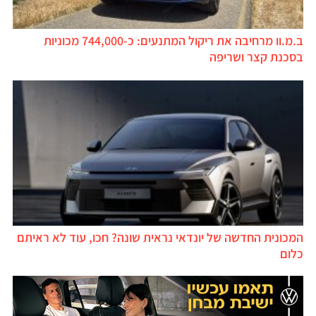
ב.מ.וו מרחיבה את ריקול המתנעים: כ-744,000 מכוניות
בסכנת קצר ושריפה
המכונית החדשה של יונדאי נראית שונה? חכו, עוד לא ראיתם
כלום