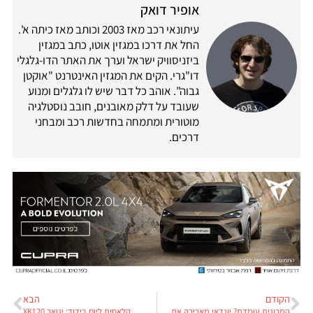
אופיר דואק
עיתונאי רכב מאז 2003 וכותב מאז כיתה א'.
החל את דרכו במגזין אוטו, כתב במגזין
ביזניסוויק ישראל וערך את האתר הדו-גלגלי
דו"גרי. הקים את המגזין האינטרנט "אוקטן
גבוה". אוהב כל דבר שיש לו גלגלים ומנוע
שעובד על דלק מאובנים, חובב נוסטלגיה
מוטורית ומתמחה בחדשות רכב ומבחני
דרכים.
הקודם
הבא
המכונית עומדת? יונדאי מאריכה את אחריות היצרן
קלאסית ליום בידוד: יגואר XK120