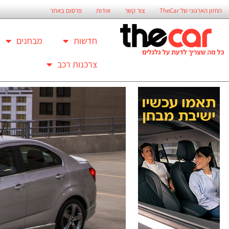
החזון הארגוני של TheCar
צור קשר
אודות
פרסום באתר
חדשות
מבחנים
צרכנות רכב