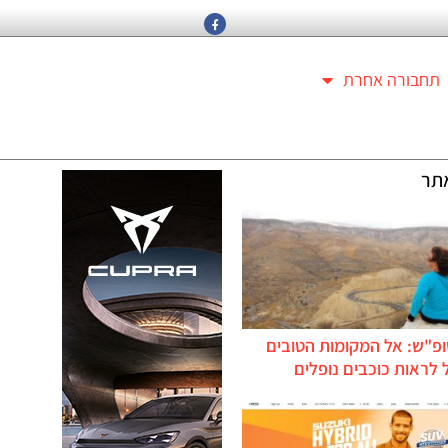
תחבורה אחרת
תר
ופ"ש: אל המקומות הטובים
לראות כוכבים נופלים