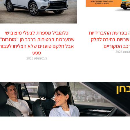
 בפרשת ההיברידיות
כלמוביל מספרת לבעלי מיצובישי
זוקי: 6 אפשרויות בחירה לחלק
שמערכות הבטיחות ברכב הן "מותרות",
כב המקוריים
אבל חלקם טוענים שלא הצליחו לעבור
טסט
5 באוגוסט 2026