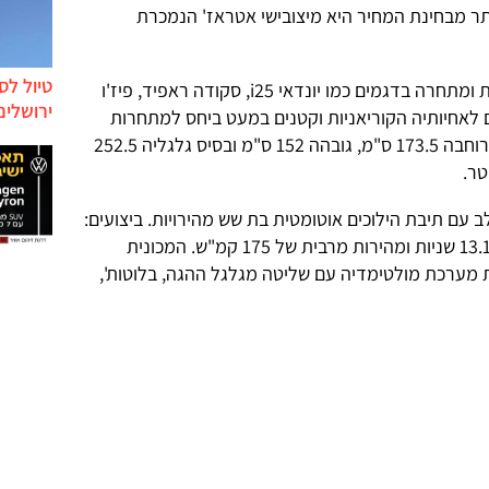
תר מבחינת המחיר היא מיצובישי אטראז' הנמכרת
טיול לס
שברולט סוניק מוגדרת כתת-משפחתית ומתחרה בדגמים כמו יונדאי i25, סקודה ראפיד, פיז'ו
ירושלים
ים לאחיותיה הקוריאניות וקטנים במעט ביחס למתחרות
האירופיות החדשות. אורכה 440 ס"מ, רוחבה 173.5 ס"מ, גובהה 152 ס"מ ובסיס גלגליה 252.5
ר מייצר 101 כ"ס ומשולב עם תיבת הילוכים אוטומטית בת שש מהירויות. ביצועים:
תאוצה ממצב עמידה ל-100 קמ"ש ב-13.1 שניות ומהירות מרבית של 175 קמ"ש. המכונית
גימור אחת (LS) שכוללת מערכת מולטימדיה עם שליטה מגלגל ההגה, בלוטות',