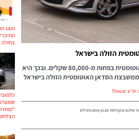
הוצג ה
בחירה 
טומטית הזולה בישראל
שברולט משיקה סוניק סדאן אוטומטית בפחות מ-80,000 שקלים. ובכך היא
 ממשבצת הסדאן האוטומטית הזולה בישראל
ח״צ Thecar
כלמוביל
שמערכו
"מותרו
ד שלכם ובקהילות שבהן אתם פעילים
הצליחו 