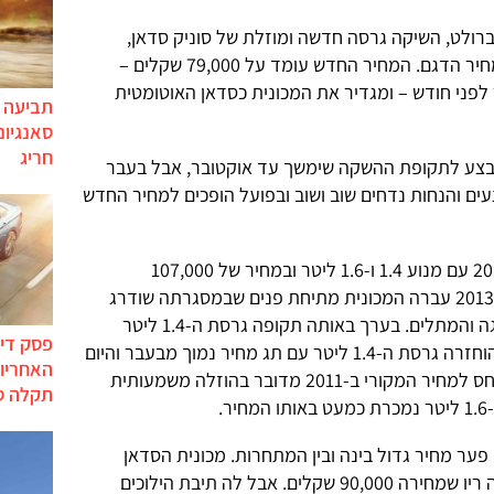
י ש-UMI, יבואנית שברולט, השיקה גרסה חדשה ומוזלת של סוניק סדאן,
מודיעה היבואנית על הוזלה נוספת במחיר הדגם. המחיר החדש עומד על 79,000 שקלים –
ביחס למחיר לפני חודש – ומגדיר את המכונית כסדאן האוטומטית
תביעה י
סאנגיונ
חריג
 כמבצע לתקופת ההשקה שימשך עד אוקטובר, אבל בעבר
עים והנחות נדחים שוב ושוב ובפועל הופכים למחיר החדש
שברולט סוניק הושקה בישראל ביוני 2011 עם מנוע 1.4 ו-1.6 ליטר ובמחיר של 107,000
ו-108,500 שקלים בהתאמה. בתחילת 2013 עברה המכונית מתיחת פנים שבמסגרתה שודרג
מנוע ה-1.6 ליטר, תיבת ההילוכים, ההגה והמתלים. בערך באותה תקופה גרסת ה-1.4 ליטר
פסק דין
הוצאה מהשוק הישראלי. לפני כחודש הוחזרה גרסת ה-1.4 ליטר עם תג מחיר נמוך מבעבר והיום
האחריות
הודיעה היבואנית על הוזלה נוספת. ביחס למחיר המקורי ב-2011 מדובר בהוזלה משמעותית
תקלה ס
.
ער מחיר גדול בינה ובין המתחרות. מכונית הסדאן
הקרובה ביותר מבחינת המחיר היא קיה ריו שמחירה 90,000 שקלים. אבל לה תיבת הילוכים