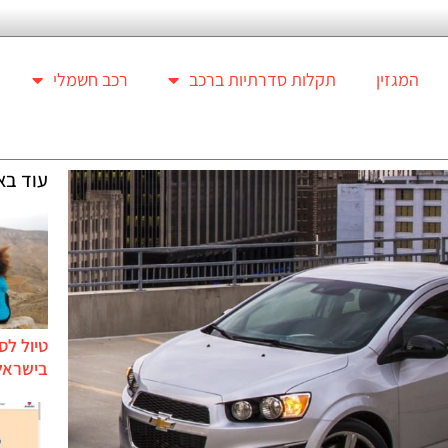
המגזין
תקלות סדרתיות ברכב
רכב חשמלי
עוד בא
טיול לס
בישראל 