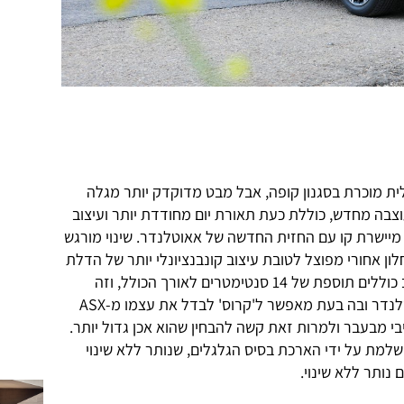
ית מוכרת בסגנון קופה, אבל מבט מדוקדק יותר מגלה
וצבה מחדש, כוללת כעת תאורת יום מחודדת יותר ועיצוב
 מיישרת קו עם החזית החדשה של אאוטלנדר. שינוי מורגש
חלון אחורי מפוצל לטובת עיצוב קונבנציונלי יותר של הדלת
האחורית. מעניין לגלות ששינויי העיצוב כוללים תוספת של 14 סנטימטרים לאורך הכולל, וזה
מצמצם את הפרש הגודל ביחס לאאוטלנדר ובה בעת מאפשר ל'קרוס' לבדל את עצמו מ-ASX
י מבעבר ולמרות זאת קשה להבחין שהוא אכן גדול יותר.
מת על ידי הארכת בסיס הגלגלים, שנותר ללא שינוי