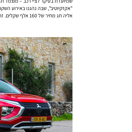
"אקזקיוטיב", שבה נהגנו באירוע השקה
אליה תג מחיר של 160 אלף שקלים. זה מציב אותה בדיוק בלב הקטגוריה הרלבנטית.