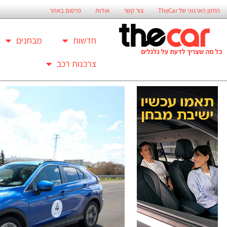
החזון הארגוני של TheCar
צור קשר
אודות
פרסום באתר
חדשות
מבחנים
צרכנות רכב