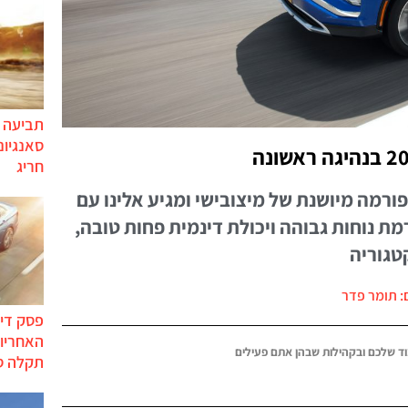
תביעה י
סאנגיונ
חריג
רמה מיושנת של מיצובישי ומגיע אלינו עם
ת נוחות גבוהה ויכולת דינמית פחות טובה,
טגוריה
: תומר פדר
פסק דין
האחריות
ד שלכם ובקהילות שבהן אתם פעילים
תקלה ס