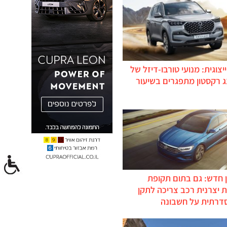
יצוגית: מנועי טורבו-דיזל של
ג רקסטון מתפגרים בשיעור
 חדש: גם בתום תקופת
 יצרנית רכב צריכה לתקן
דרתית על חשבונה