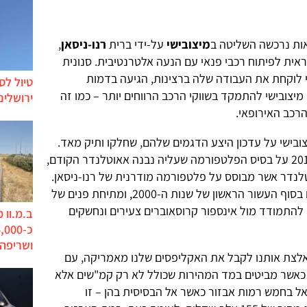
ות נרכשה השליטה ב
מיצובישי
על-ידי ברית
רנו-ניסאן
,
ית לפיתוח רכבי פנאי עם הנעה אלטרנטיבית. סנונית
 לוקחת את העבודה שלה ברצינות, הגיעה בדמות
טיול לס
מיצובישי להתמקד בשווקי הרכב הרווחים יותר – כמו זה
ירושלים
רכב האירופאי.
בישי על עדכון היצע הדגמים שלהם, שחלקו ותיק מאד.
, למשל, הושק בשנת 2017 על בסיס הפלטפורמה שעליה נבנה אאוטלנדר הקודם,
לנדר אשר מבוסס על פלטפורמה מודרנית של רנו-ניסאן.
שורשיו של אקליפס, לכן, נעוצים אי שם בסוף העשור הראשון של שנות ה-2000, ומתיחת פנים של
 להתמודד מול אינספור קרוסאוברים צעירים ונחשקים
ב.מ.וו 
ושריפה
מאלצת אותנו לקבל את האקליפסים שלנו מאמריקה, עם
 כאשר מביטים במד המהירות שכולל לא רק קמ"שים אלא
אל בחמש רמות אבזור כאשר אל הבסיסית בהן – זו