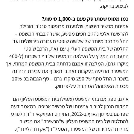
לביצוע בדיקה.
כמו מטוס שמתרסק פעם ב-1,000 טיסות?
אמינות מכשיר הינשוף, שלטענת פרופסור סנג'רו הובילה
להרשעת אלפי נהגים חפים מפשע, אושרה בבתי המשפט –
החל מהרכב מיוחד של שלושה שופטי תעבורה בירושלים ועד
החלטה של בית המשפט העליון. עם זאת, הרכב שופטי
התעבורה המליץ על העלאה דרמטית של רף השכרות (ל-400
מיקרו-גרם). המלצה זו אמנם נדחתה בבית המשפט המחוזי, אך
המשטרה הודיעה בעקבות זאת כי תאכוף את עבירת הנהיגה
בשכרות החל מסף של 290 מיקרו-גרם – סף הגבוה בכ-20%
מכמות האלכוהול המותרת על-פי חוק.
אולם, ספק אם בתי המשפט (ואפילו בית המשפט העליון) הם
המקום הנכון לבירור אמינותו של מכשיר אכיפה. במאמר דעה
שפרסם בעיתון הארץ ב-2012, התייחס הפיזיקאי ד"ר הלפרט
להחלטה של בית המשפט העליון ש"הכשירה" את מכשיר
מדידת המהירות של המשטרה, הממל"ז ("אקדח הלייזר").