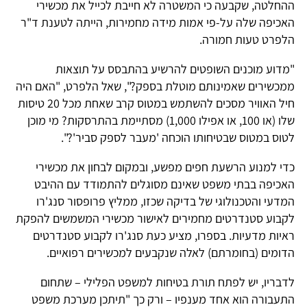
ההחלטה, שקבעה כי המשטרה לא חייבת לכייל את מכשירי
האכיפה שלה על-פי אמות מידה מחמירות, הייתה לטענת ד"ר
הלפרט טעות חמורה.
"מדוע מוכנים השופטים להרשיע בהתבסס על תוצאות
ממכשירים שאמינותם מוטלת בספק?", שאל הלפרט, "האם היה
חיל האוויר מסכים להשתמש במטוס קרב שאחת מכל 20 טיסות
שלו (או 100, או אפילו 1,000) מסתיימת בהתרסקות? מי מוכן
לטוס במטוס שבטיחותו הוכחה 'מעבר לספק סביר'?".
כדי למנוע הרשעת חפים מפשע, ובמקום לבחון את מכשירי
האכיפה בבתי משפט שאינם מסוגלים להתמודד עם ההיבט
המדעי והטכנולוגי של בדיקה שכזו, ממליץ פרופסור סנג'רו
לקבוע סטנדרטים מחמירים לאישור מכשירי המשמשים להפקת
ראיות מדעיות. בספרו, מציע כעת סנג'רו לקבוע סטנדרטים
הדומים (בחומרתם) לאלה שנקבעים למכשירים רפואיים.
לדבריו, יש לפתח תורת בטיחות למשפט הפלילי – שתחום
התעבורה הוא אחד מענפיו – ורק כך "תיתכן מערכת משפט