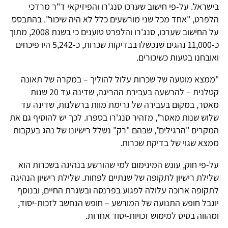
בישראל. על-פי חישוב שערכו סנג'רו והפיזיקאי ד"ר מרדכי
הלפרט, "אחד מכל שני מורשעים כלל לא היה שיכור". בהתבסס
על החישוב שערכו, סנג'רו והלפרט טוענים כי בשנת 2008, מתוך
כ-11,000 נהגים שנכשלו בבדיקות שכרות, כ-5,242 היו פיכחים
ואובחנו בטעות כשיכורים.
"ממצא מוטעה של שכרות עלול להוליך – במקרה של תאונה
קטלנית – להרשעה בעבירת ההריגה, שדינה עד 20 שנות
מאסר, במקום בעבירה של גרימת מוות ברשלנות, שדינה עד
שלוש שנות מאסר", מזהיר סנג'רו בספרו. לכך יש להוסיף גם את
המקרים "הרגילים", שבהם "רק" נשלל רישיונו של נהג בעקבות
ממצא שגוי של בדיקת שכרות.
על-פי חוק, עונש המינימום למי שהורשע בנהיגה בשכרות הוא
שלילת רישיון לתקופה של שנתיים לפחות. שלילת רישיון הנהיגה
לתקופה ארוכה עלולה לפגוע בפרנסה ובשגרת החיים, ובנוסף
יוגבל חופש התנועה של המורשע – חופש הנחשב לזכות-יסוד,
ומהווה בסיס למימוש זכויות-יסוד אחרות.