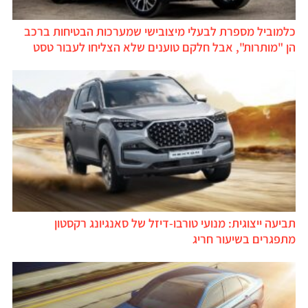
כלמוביל מספרת לבעלי מיצובישי שמערכות הבטיחות ברכב
הן "מותרות", אבל חלקם טוענים שלא הצליחו לעבור טסט
תביעה ייצוגית: מנועי טורבו-דיזל של סאנגיונג רקסטון
מתפגרים בשיעור חריג