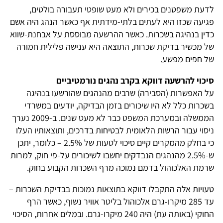
לדעת משפטנים בכירים ולא מעט שופטי תעבורה בולטים,
פגיעה שכזו היא לעתים בלתי-מידתית אף כאשר הנהג היה אשם
כדין בנהיגה בשכרות. כאשר ההרשעה מבוססת על אבחנת-שווא
של מכשיר בדיקת שכרות, התוצאה היא ענישה פלילית חמורה
של חפים מפשע.
סיכוי להרשעה דווקא בקרב נהגים נורמטיביים
על האפשרות (הסבירה) שרבים מהנהגים שהורשעו בנהיגה
בשכרות כלל לא היו שיכורים בזמן הבדיקה, יודעים במשרדי
הממשלה ובמערכת המשפט כבר לא מעט שנים. ב-2009 נערך
ניסוי עבור הרשות הלאומית לבטיחות בדרכים, ותוצאותיו העלו
כי בחלק מהמקרים קיים סיכוי לטעות של 2.5% – כלומר, יתכן
ש-2.5% מהנהגים הנבדקים יחשבו לשיכורים על-פי חוק, למרות
שרמת האלכוהול בדמם נמוכה מרף השכרות הקבוע בחוק.
טעויות אלה התקבלו דווקא בתוצאות נמוכות בבדיקת השכרות –
עד 285 מיקרו-גרם אלכוהול בליטר אוויר נשוף, כאשר הרף
החוקי (באותה עת) היה 240 מיקרו-גרם. ובמלים אחרות, הסיכוי