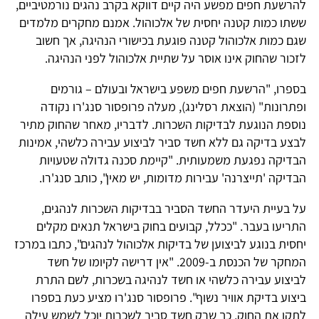
להרשעת חפים מפשע היה קיים דווקא בקרב נהגים נורמטיביים,
ששתו כמות קטנה יחסית של אלכוהול. אמנם מחקרים מלמדים
שגם כמות אלכוהול קטנה פוגעת בכישורי הנהיגה, אך חשוב
לזכור שהחוק אינו אוסר על שתיית אלכוהול לפני הנהיגה.
בספרו, "הרשעת חפים משפע בישראל ובעולם – גורמים
ופתרונות" (הוצאת רסלינג), מעלה פרופסור סנג'רו נקודה
נוספת הנוגעת לבדיקות השכרות. לדבריו, מאחר שהחוק מתיר
לבצע בדיקה גם ללא חשד סביר לביצוע עבירה כלשהי, אמינות
הבדיקה נפגעת משמעותית. "קיימת סכנה גדולה שטעויות
הבדיקה 'תייצרנה' עבירות מדומות, יש מאין", כותב סנג'רו.
על בעיית היעדר החשד הסביר בבדיקות השכרות לנהגים,
התריעו בעבר. "ככלל, קבועים בחוק בישראל תנאים מקלים
יחסית בנוגע לביצוען של בדיקות אלכוהול לנהגים", כתבו במרכז
המחקר של הכנסת ב-2009. "אין דרישה לקיומו של חשד
לביצוע עבירה כלשהי או חשד לנהיגה בשכרות, לשם התרת
ביצוע בדיקת אוויר נשוף". פרופסור סנג'רו מציע כעת בספרו
לתקן את החוק, כך שרק חשד סביר לשכרות יוכל לשמש עילה