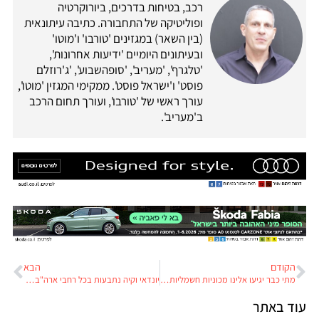
רכב, בטיחות בדרכים, ביורוקרטיה
ופוליטיקה של התחבורה. כתיבה עיתונאית
(בין השאר) במגזינים 'טורבו' ו'מוטו'
ובעיתונים היומיים 'ידיעות אחרונות',
'טלגרף', 'מעריב', 'סופהשבוע', 'ג'רוזלם
פוסט' ו'ישראל פוסט'. ממקימי המגזין 'מוטו',
עורך ראשי של 'טורבו', ועורך תחום הרכב
ב'מעריב'.
הקודם
הבא
מתי כבר יגיעו אלינו מכוניות חשמליות קטנות וזולות?
יונדאי וקיה נתבעות בכל רחבי ארה"ב: קל מידי לגנוב אותן
עוד באתר