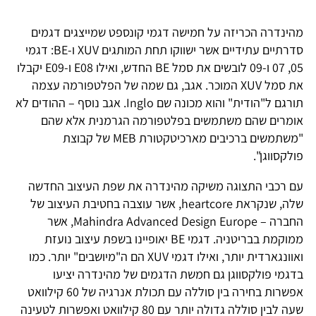
מהינדרה הכריזה על חמישה דגמי קונספט שמייצגים דגמים
סדרתיים עתידיים אשר ישווקו תחת המותגים XUV ו-BE: דגמי
05, 07 ו-09 לובשים את סמל BE החדש, ואילו E08 ו-E09 יקבלו
את סמל XUV המוכר. אגב, גם שמה של הפלטפורמה עצמה
תורגם ל"הודית" והוא מכונה שם Inglo. אגב נוסף – ההודים לא
אומרים שהם משתמשים בפלטפורמה הגרמנית אלא שהם
"משתמשים ברכיבים מארכיטקטורת MEB של קבוצת
פולקסווגן".
עם רכבי התצוגה משיקה מהינדרה את שפת העיצוב החדשה
שלה, שנקראת heartcore, אשר עוצבה בחטיבת העיצוב של
החברה – Mahindra Advanced Design Europe, אשר
ממוקמת בבריטניה. דגמי BE יאופיינו בשפת עיצוב נועזת
ואוונגארדית יותר, ואילו דגמי XUV הם ה"מיושבים" יותר. כמו
בדגמי פולקסווגן גם חמשת הדגמים של מהינדרה יציעו
אפשרות בחירה בין סוללה עם תכולת אנרגיה של 60 קילוואט
שעה לבין סוללה גדולה יותר עם 80 קילוואט ואפשרות לטעינה