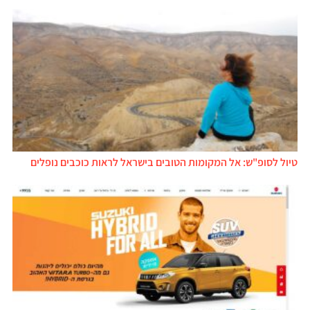
טיול לסופ"ש: אל המקומות הטובים בישראל לראות כוכבים נופלים