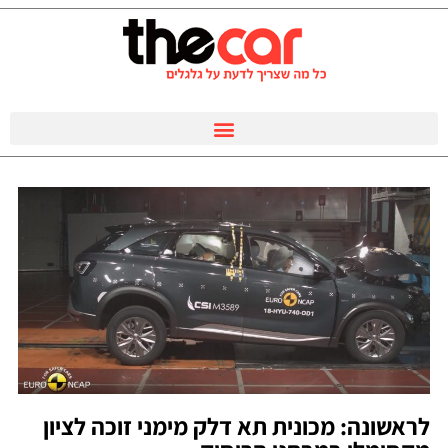
לראשונה: מכונית תא דלק מימני זוכה לציון