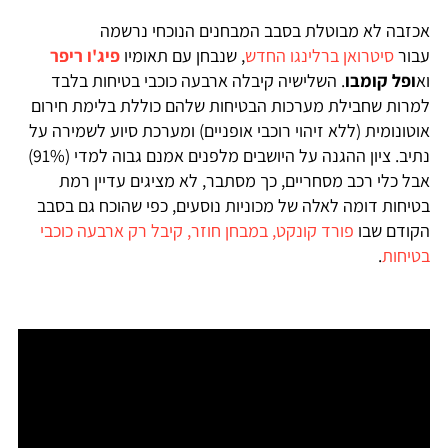
אכזבה לא מבוטלת בסבב המבחנים הנוכחי נרשמה
עבור
סיטרואן ברלינגו החדש
, שנבחן עם תאומיו
פיג'ו ריפר
וא
ופל קומבו
. השלישיה קיבלה ארבעה כוכבי בטיחות בלבד
למרות שחבילת מערכות הבטיחות שלהם כוללת בלימת חירום
אוטונומית (ללא זיהוי רוכבי אופניים) ומערכת סיוע לשמירה על
נתיב. ציון ההגנה על היושבים מלפנים אמנם גבוה למדי (91%)
אבל כלי רכב מסחריים, כך מסתבר, לא מציגים עדיין רמת
בטיחות דומה לאלה של מכוניות נוסעים, כפי שהוכח גם בסבב
הקודם שבו
פורד קונקט, במבחן חוזר, קיבל רק ארבעה כוכבי
בטיחות
.