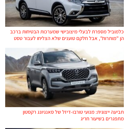
כלמוביל מספרת לבעלי מיצובישי שמערכות הבטיחות ברכב
הן "מותרות", אבל חלקם טוענים שלא הצליחו לעבור טסט
תביעה ייצוגית: מנועי טורבו-דיזל של סאנגיונג רקסטון
מתפגרים בשיעור חריג