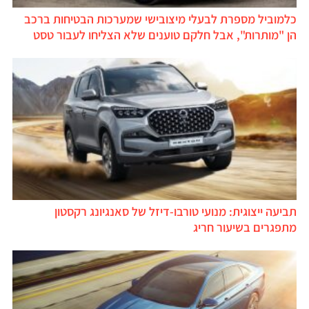
כלמוביל מספרת לבעלי מיצובישי שמערכות הבטיחות ברכב
הן "מותרות", אבל חלקם טוענים שלא הצליחו לעבור טסט
תביעה ייצוגית: מנועי טורבו-דיזל של סאנגיונג רקסטון
מתפגרים בשיעור חריג