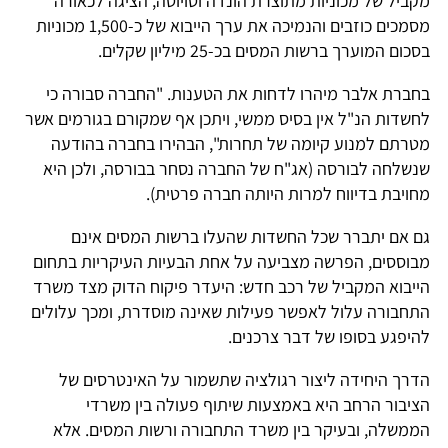
מקביל של מכוניות מתוצרת הונדה וטויוטה, הציגה לכאורה
מסמכים כוזבים והנמיכה את ערך הייבוא של כ-1,500 מכוניות
בסכום המוערך ברשות המסים בכ-25 מיליון שקלים.
בחברת אלבר מיהרו לדחות את הטענות. "החברה סבורה כי
לחשדות הנ"ל אין בסיס ממשי, ויתכן אף שמקורם בגורמים אשר
מטרתם למנוע קיומה של תחרות", הבהירו בחברה בהודעה
שנשלחה לבורסה (אג"ח של החברה נסחר בבורסה, ולכן היא
מחויבת בדיווח למרות היותה חברה פרטית).
גם אם יתברר שכל החשדות שהעלו ברשות המסים אינם
מבוססים, הפרשה מצביעה על אחת הבעיות העיקריות בתחום
הייבוא המקביל של רכב חדש: היעדר פיקוח הדוק מצד משרד
התחבורה עלול לאפשר פעילות שאינה מוסדרת, ומכך עלולים
להיפגע בסופו של דבר צרכנים.
הדרך היחידה ליצור רגולציה שתשמור על האינטרסים של
הציבור הרחב היא באמצעות שיתוף פעולה בין משרדי
הממשלה, ובעיקר בין משרד התחבורה ורשות המסים. אלא