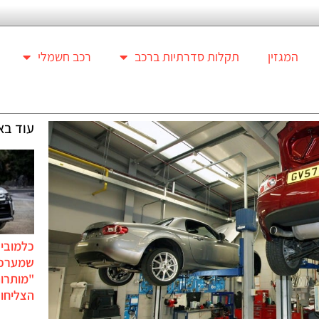
המגזין
תקלות סדרתיות ברכב
רכב חשמלי
עוד בא
כלמוביל
שמערכו
"מותרו
הצליחו 