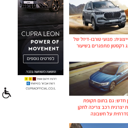
יצוגית: מנועי טורבו-דיזל של
ג רקסטון מתפגרים בשיעור
 חדש: גם בתום תקופת
 יצרנית רכב צריכה לתקן
דרתית על חשבונה