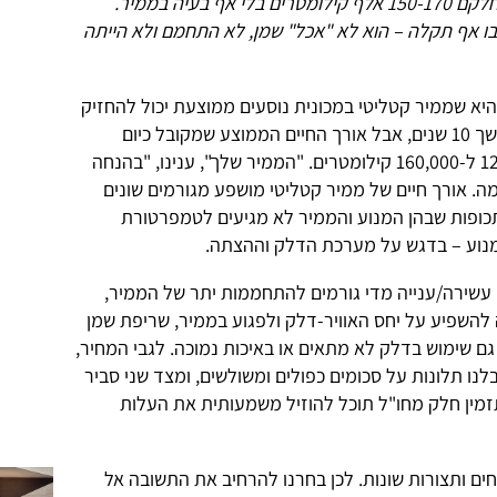
5 רכבים עם ממיר קטליטי ונסעתי עם חלקם 150-170 אלף קילומטרים בלי אף בעיה בממיר.
שנים ולא הייתה בו אף תקלה – הוא לא "אכל" שמן, לא התחמם ולא הייתה
יא שממיר קטליטי במכונית נוסעים ממוצעת יכול להחזיק
מעמד לאורך כל חיי הרכב ולפחות למשך 10 שנים, אבל אורך החיים הממוצע שמקובל כיום
במכוניות חדשות יחסית הוא בין 120,000 ל-160,000 קילומטרים. "הממיר שלך", ענינו, "בהנחה
ה. אורך חיים של ממיר קטליטי מושפע מגורמים שונים
תכופות שבהן המנוע והממיר לא מגיעים לטמפרטורת
מנוע – בדגש על מערכת הדלק וההצתה.
 עשירה/ענייה מדי גורמים להתחממות יתר של הממיר,
להשפיע על יחס האוויר-דלק ולפגוע בממיר, שריפת שמן
ך גם שימוש בדלק לא מתאים או באיכות נמוכה. לגבי המחיר,
נו תלונות על סכומים כפולים ומשולשים, ומצד שני סביר
זמין חלק מחו"ל תוכל להוזיל משמעותית את העלות
ים ותצורות שונות. לכן בחרנו להרחיב את התשובה אל