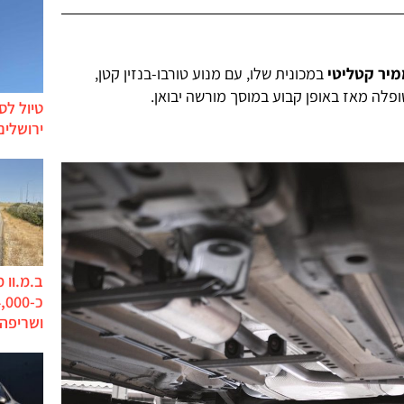
יר קטליטי
במכונית שלו, עם מנוע טורבו-בנזין קטן,
טיול לס
ירושלים
ב.מ.וו 
ושריפה