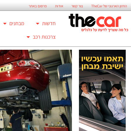
החזון הארגוני של TheCar
צור קשר
אודות
פרסום באתר
חדשות
מבחנים
צרכנות רכב