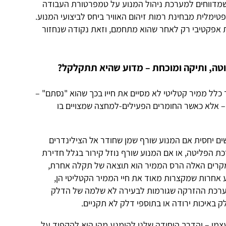
 שמדווחים למערכת ניהול המנוע על טמפרטורת העבודה
טימלית מבחינת רמות זיהום האוויר ביחס לביצועי המנוע.
ת אפקטיבי רק לאחר שהוא מתחמם, וזאת נקודה שנחזור
טה, ותיקה ומוכחת – מדוע שהיא תתקלקל?
כלל ממיר קטליטי לא מסיים את חייו בכך שהוא "נסתם" –
– אלא כאשר החומרים הפעילים-למחצה שמצויים בו
ים יחסית אם המנוע שורף שמן שחודר אל הצילינדרים
ת הפליטה, או אם המנוע שורף נוזל קירור בגלל חדירת
המקרים האלה הרס הממיר הוא תוצאה של תקלה אחרת,
ע אחרות שמקצרות מאוד את חיי הממיר הקטליטי הן,
ערכת ההזרקה שגורמות לבעירה לא שלמה של הדלק
ק באיכות ירודה או בתוספי דלק לא תקניים.
צמו – והדרך היחידה שלנו להימנע מהן היא להקפיד על