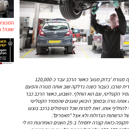
המכונית
שונה? ח
נדלקה מנורת 'בדוק מנוע' כאשר הרכב עבר כ-120,000
ורית טורבו. כעבור כשנה נדלקה שוב אותה מנורה והפעם
מיר הקטליטי, וגם הוא הוחלף. השבוע, כאשר הרכב כבר
וב נדלקה אותה נורה ובמוסך היבואן טוענים שהממיר הקטליטי
ם יותר מ-10,000 ש"ח כדי להחליף אותו. זאת למרות שכל הטיפולים ברכב בוצעו
ל הרשתות הגדולות ולא אצל "חאפרים".
האם סביר שממיר קטליטי ייהרס אחרי תקופה כזאת קצרה יחסית? ב-25 השנים האחרונות היו לי